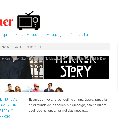
opinión
ví­deos
videojuegos
literatura
:
Home
/
2018
/
junio
/
18
merican Horror Story
,
Combo de Noticias
,
Lucifer
,
Noticias
,
Series
,
Trial & Error
 NOTICIAS:
Estamos en verano, por definición una época tranquila
 AMERICAN
en el mundo de las series; sin embargo, eso no quiere
STORY Y
decir que no tengamos noticias nuevas…
 ERROR