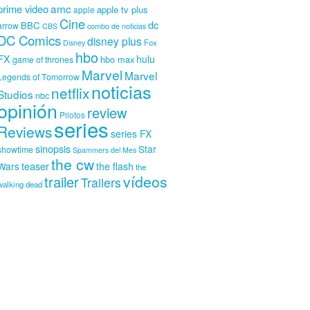
amc
prime video
apple tv plus
apple
Cine
dc
BBC
arrow
CBS
combo de noticias
DC Comics
disney plus
Fox
Disney
hbo
FX
hulu
hbo max
game of thrones
Marvel
Marvel
Legends of Tomorrow
noticias
netflix
Studios
nbc
opinión
review
Pilotos
series
Reviews
series FX
sinopsis
Star
showtime
Spammers del Mes
the cw
teaser
Wars
the flash
the
vídeos
trailer
Trailers
walking dead