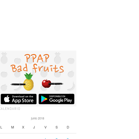
CALENDARIO
junio 2018
L
M
X
J
V
S
D