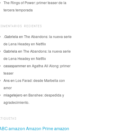
The Rings of Power: primer teaser de la
tercera temporada
COMENTARIOS RECIENTES
.Gabriela
en
The Abandons: la nueva serie
de Lena Headey en Netflix
Gabriela
en
The Abandons: la nueva serie
de Lena Headey en Netflix
casaspammer
en
Agatha All Along: primer
teaser
Ans
en
Los Farad: desde Marbella con
amor
mlagetejero
en
Banshee: despedida y
agradecimiento.
ETIQUETAS
amazon
amazon
ABC
Amazon Prime