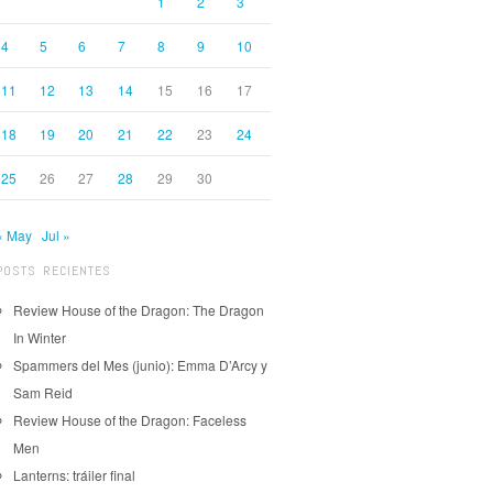
1
2
3
4
5
6
7
8
9
10
11
12
13
14
15
16
17
18
19
20
21
22
23
24
25
26
27
28
29
30
« May
Jul »
POSTS RECIENTES
Review House of the Dragon: The Dragon
In Winter
Spammers del Mes (junio): Emma D’Arcy y
Sam Reid
Review House of the Dragon: Faceless
Men
Lanterns: tráiler final