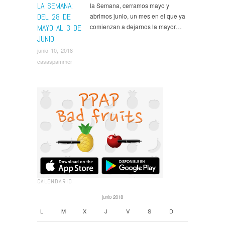
LA SEMANA:
la Semana, cerramos mayo y
DEL 28 DE
abrimos junio, un mes en el que ya
comienzan a dejarnos la mayor…
MAYO AL 3 DE
JUNIO
junio 10, 2018
casaspammer
CALENDARIO
junio 2018
L
M
X
J
V
S
D