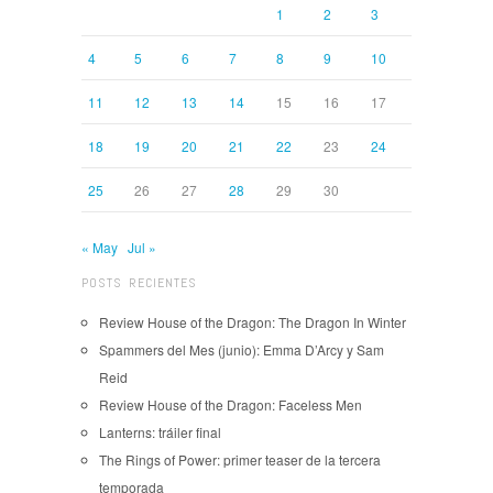
1
2
3
4
5
6
7
8
9
10
11
12
13
14
15
16
17
18
19
20
21
22
23
24
25
26
27
28
29
30
« May
Jul »
POSTS RECIENTES
Review House of the Dragon: The Dragon In Winter
Spammers del Mes (junio): Emma D’Arcy y Sam
Reid
Review House of the Dragon: Faceless Men
Lanterns: tráiler final
The Rings of Power: primer teaser de la tercera
temporada