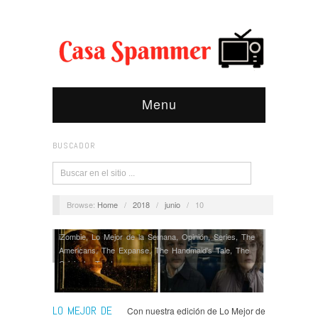
Menu
BUSCADOR
Browse:
Home
/
2018
/
junio
/
10
iZombie
,
Lo Mejor de la Semana
,
Opinión
,
Series
,
The
Americans
,
The Expanse
,
The Handmaid's Tale
,
The
Originals
,
Trust
LO MEJOR DE
Con nuestra edición de Lo Mejor de