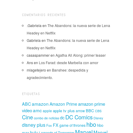
COMENTARIOS RECIENTES
.Gabriela
en
The Abandons: la nueva serie de Lena
Headey en Netflix
Gabriela
en
The Abandons: la nueva serie de Lena
Headey en Netflix
casaspammer
en
Agatha All Along: primer teaser
Ans
en
Los Farad: desde Marbella con amor
mlagetejero
en
Banshee: despedida y
agradecimiento.
ETIQUETAS
amazon
amazon prime
ABC
Amazon Prime
amc
video
apple tv plus
BBC
apple
arrow
CBS
Cine
DC Comics
dc
combo de noticias
Disney
hbo
disney plus
FX
hbo
game of thrones
Fox
Marvel
Marvel
hulu
max
Legends of Tomorrow