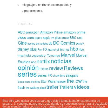
mlagetejero
en
Banshee: despedida y
agradecimiento.
ETIQUETAS
amazon
amazon prime
ABC
Amazon Prime
amc
video
apple tv plus
BBC
apple
arrow
CBS
Cine
DC Comics
dc
combo de noticias
Disney
hbo
disney plus
FX
hbo
game of thrones
Fox
Marvel
Marvel
hulu
max
Legends of Tomorrow
noticias
netflix
Studios
nbc
opinión
Reviews
review
Pilotos
series
sinopsis
series FX
showtime
the cw
teaser
Star Wars
the
Spammers del Mes
vídeos
trailer
Trailers
flash
the walking dead
Este sitio web utiliza cookies para que usted tenga la mejor experiencia de
CasaSpammer © 2026
usuario. Si continúa navegando está dando su consentimiento para la aceptació
de las mencionadas cookies y de nuestra
política de cookies
, pinche el enlace