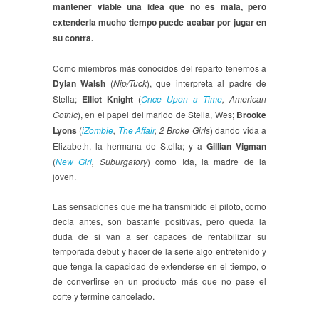
mantener viable una idea que no es mala, pero
extenderla mucho tiempo puede acabar por jugar en
su contra.
Como miembros más conocidos del reparto tenemos a
Dylan Walsh
(
Nip/Tuck
), que interpreta al padre de
Stella;
Elliot Knight
(
Once Upon a Time
, American
Gothic
), en el papel del marido de Stella, Wes;
Brooke
Lyons
(
iZombie
,
The Affair
, 2 Broke Girls
) dando vida a
Elizabeth, la hermana de Stella; y a
Gillian Vigman
(
New Girl
, Suburgatory
) como Ida, la madre de la
joven.
Las sensaciones que me ha transmitido el piloto, como
decía antes, son bastante positivas, pero queda la
duda de si van a ser capaces de rentabilizar su
temporada debut y hacer de la serie algo entretenido y
que tenga la capacidad de extenderse en el tiempo, o
de convertirse en un producto más que no pase el
corte y termine cancelado.