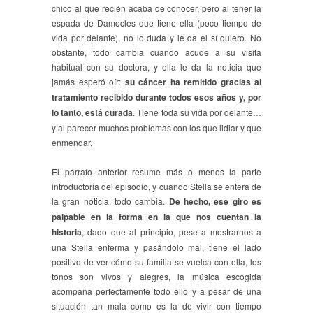
chico al que recién acaba de conocer, pero al tener la
espada de Damocles que tiene ella (poco tiempo de
vida por delante), no lo duda y le da el sí quiero. No
obstante, todo cambia cuando acude a su visita
habitual con su doctora, y ella le da la noticia que
jamás esperó oír:
su cáncer ha remitido gracias al
tratamiento recibido durante todos esos años y, por
lo tanto, está curada
. Tiene toda su vida por delante…
y al parecer muchos problemas con los que lidiar y que
enmendar.
El párrafo anterior resume más o menos la parte
introductoria del episodio, y cuando Stella se entera de
la gran noticia, todo cambia.
De hecho, ese giro es
palpable en la forma en la que nos cuentan la
historia
, dado que al principio, pese a mostrarnos a
una Stella enferma y pasándolo mal, tiene el lado
positivo de ver cómo su familia se vuelca con ella, los
tonos son vivos y alegres, la música escogida
acompaña perfectamente todo ello y a pesar de una
situación tan mala como es la de vivir con tiempo