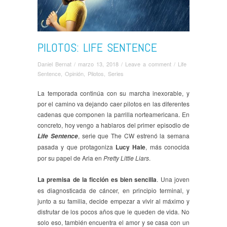
PILOTOS: LIFE SENTENCE
Daniel Bernat
/
marzo 13, 2018
/
Leave a comment
/
Life
Sentence
,
Opinión
,
Pilotos
,
Series
La temporada continúa con su marcha inexorable, y
por el camino va dejando caer pilotos en las diferentes
cadenas que componen la parrilla norteamericana. En
concreto, hoy vengo a hablaros del primer episodio de
, serie que The CW estrenó la semana
Life Sentence
pasada y que protagoniza
Lucy Hale
, más conocida
por su papel de Aria en
Pretty Little Liars
.
La premisa de la ficción es bien sencilla
. Una joven
es diagnosticada de cáncer, en principio terminal, y
junto a su familia, decide empezar a vivir al máximo y
disfrutar de los pocos años que le queden de vida. No
solo eso, también encuentra el amor y se casa con un