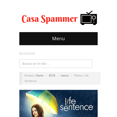
Menu
BUSCADOR
Browse:
Home
/
2018
/
marzo
/
Pilotos: Life
Sentence