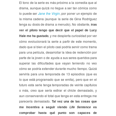
El tono de la serie es más próximo a la comedia que al
drama, aunque quizá no llegue a ser tan cómica como
lo puede ser
Jane the Virgin
, por poner un ejemplo de
la misma cadena (aunque la serie de Gina Rodríguez
tenga su dosis de drama a menudo). No obstante,
tras
ver el piloto tengo que decir que el papel de Lucy
Hale me ha gustado
, y me despierta curiosidad por ver
cómo evolucionará la serie a partir de este momento,
dado que si bien el piloto casi podría servir como trama
para una película, desarrollar la idea de redención por
parte de la joven o de ayuda a sus seres queridos para
superar las dificultades que vayan teniendo no veo
cómo se podría extender durante mucho tiempo. Quizá
serviría para una temporada de 13 episodios (que es
lo que está programado que se emita), pero que en el
futuro esta serie tenga temporadas de veinte capítulos
o más, creo que sería estirar el chicle demasiado, y
aun conservando el total que tenga en esta entrega me
parecería demasiado.
Tal vez una de las cosas que
me incentiva a seguir viendo
es
Life Sentence
comprobar hasta qué punto son capaces de