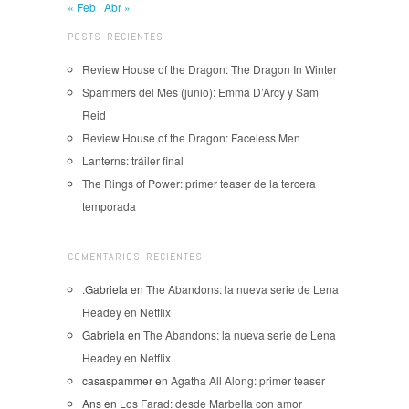
« Feb
Abr »
POSTS RECIENTES
Review House of the Dragon: The Dragon In Winter
Spammers del Mes (junio): Emma D’Arcy y Sam
Reid
Review House of the Dragon: Faceless Men
Lanterns: tráiler final
The Rings of Power: primer teaser de la tercera
temporada
COMENTARIOS RECIENTES
.Gabriela
en
The Abandons: la nueva serie de Lena
Headey en Netflix
Gabriela
en
The Abandons: la nueva serie de Lena
Headey en Netflix
casaspammer
en
Agatha All Along: primer teaser
Ans
en
Los Farad: desde Marbella con amor