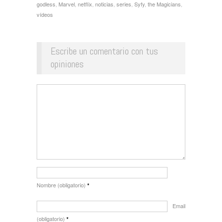
godless
,
Marvel
,
netflix
,
noticias
,
series
,
Syfy
,
the Magicians
,
vídeos
Escribe un comentario con tus
opiniones
Nombre (obligatorio)
*
Email
(obligatorio)
*