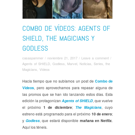
COMBO DE VÍDEOS: AGENTS OF
SHIELD, THE MAGICIANS Y
GODLESS
casaspammer
/
noviembre 21, 2017
/
Leave a comment
/
Agents of SHIELD
,
Godless
,
Marvel
,
Noticias
,
Series
,
the
Magicians
,
Ví­deos
Hacía tiempo que no subíamos un post de
Combo de
Vídeos
, pero aprovechamos para repasar alguna de
las promos que se han ido lanzando estos días. Esta
edición la protagonizan
, que vuelve
Agents of SHIELD
el próximo
1 de diciembre
;
, cuyo
The Magicians
estreno está programado para el próximo
10 de enero
;
y
, que estará disponible
mañana en Netflix
.
Godless
Aquí los téneis.