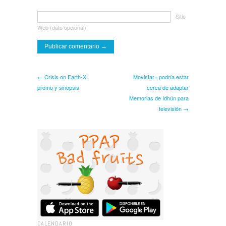
Sitio
Web (dato opcional)
← Crisis on Earth-X:
Movistar+ podría estar
promo y sinopsis
cerca de adaptar
Memorias de Idhún para
televisión →
CALENDARIO