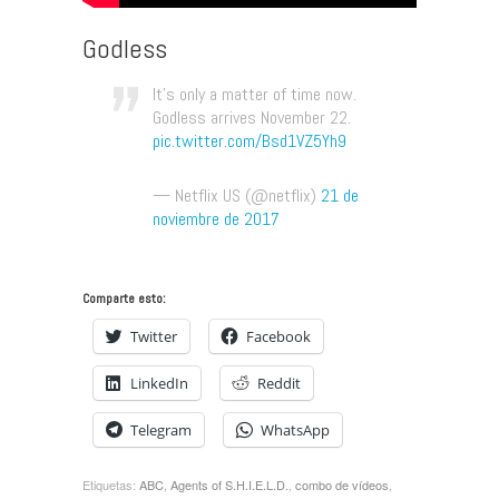
Godless
It’s only a matter of time now.
Godless arrives November 22.
pic.twitter.com/Bsd1VZ5Yh9
— Netflix US (@netflix)
21 de
noviembre de 2017
Comparte esto:
Twitter
Facebook
LinkedIn
Reddit
Telegram
WhatsApp
Etiquetas:
ABC
,
Agents of S.H.I.E.L.D.
,
combo de ví­deos
,