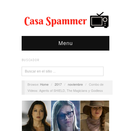
Menu
BUSCADOR
Browse:
Home
/
2017
/
noviembre
/
Combo de
Vídeos: Agents of SHIELD, The Magicians y Godless