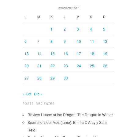
noviembre 2017
L
M
X
J
V
S
D
1
2
3
4
5
6
7
8
9
10
11
12
13
14
15
16
17
18
19
20
21
22
23
24
25
26
27
28
29
30
« Oct
Dic »
POSTS RECIENTES
Review House of the Dragon: The Dragon In Winter
Spammers del Mes (junio): Emma D’Arcy y Sam
Reid