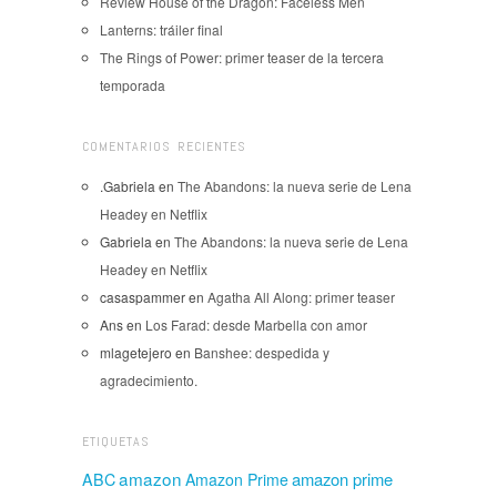
Review House of the Dragon: Faceless Men
Lanterns: tráiler final
The Rings of Power: primer teaser de la tercera
temporada
COMENTARIOS RECIENTES
.Gabriela
en
The Abandons: la nueva serie de Lena
Headey en Netflix
Gabriela
en
The Abandons: la nueva serie de Lena
Headey en Netflix
casaspammer
en
Agatha All Along: primer teaser
Ans
en
Los Farad: desde Marbella con amor
mlagetejero
en
Banshee: despedida y
agradecimiento.
ETIQUETAS
amazon
amazon prime
ABC
Amazon Prime