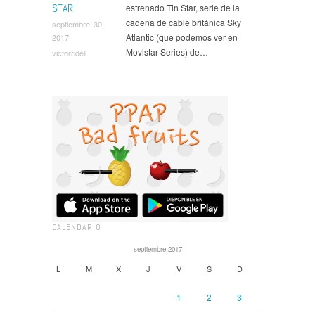
STAR
estrenado Tin Star, serie de la
cadena de cable británica Sky
septiembre 30,
Atlantic (que podemos ver en
2017
Movistar Series) de…
victorridell
CALENDARIO
septiembre 2017
L
M
X
J
V
S
D
1
2
3