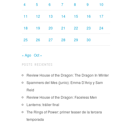
4
5
6
7
8
9
10
11
12
13
14
15
16
17
18
19
20
21
22
23
24
25
26
27
28
29
30
« Ago
Oct »
POSTS RECIENTES
Review House of the Dragon: The Dragon In Winter
Spammers del Mes (junio): Emma D’Arcy y Sam
Reid
Review House of the Dragon: Faceless Men
Lanterns: tráiler final
The Rings of Power: primer teaser de la tercera
temporada