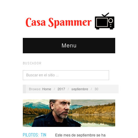
Menu
BUSCADOR
Browse:
Home
/
2017
/
septiembre
/
30
Opinión
,
Pilotos
,
Tin Star
PILOTOS: TIN
Este mes de septiembre se ha