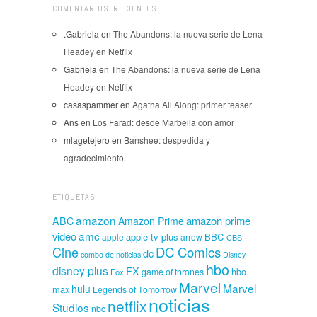
COMENTARIOS RECIENTES
.Gabriela
en
The Abandons: la nueva serie de Lena
Headey en Netflix
Gabriela
en
The Abandons: la nueva serie de Lena
Headey en Netflix
casaspammer
en
Agatha All Along: primer teaser
Ans
en
Los Farad: desde Marbella con amor
mlagetejero
en
Banshee: despedida y
agradecimiento.
ETIQUETAS
amazon
amazon prime
ABC
Amazon Prime
amc
video
apple tv plus
BBC
apple
arrow
CBS
Cine
DC Comics
dc
combo de noticias
Disney
hbo
disney plus
FX
hbo
game of thrones
Fox
Marvel
Marvel
hulu
max
Legends of Tomorrow
noticias
netflix
Studios
nbc