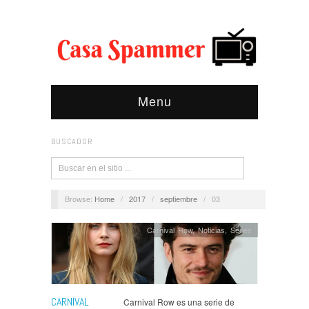
Menu
BUSCADOR
Browse:
Home
/
2017
/
septiembre
/
03
Carnival Row
,
Noticias
,
Series
CARNIVAL
Carnival Row es una serie de