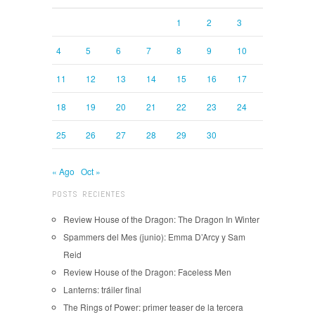
1
2
3
4
5
6
7
8
9
10
11
12
13
14
15
16
17
18
19
20
21
22
23
24
25
26
27
28
29
30
« Ago
Oct »
POSTS RECIENTES
Review House of the Dragon: The Dragon In Winter
Spammers del Mes (junio): Emma D’Arcy y Sam
Reid
Review House of the Dragon: Faceless Men
Lanterns: tráiler final
The Rings of Power: primer teaser de la tercera