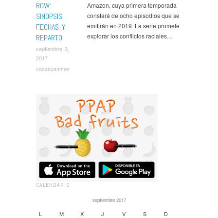
ROW:
Amazon, cuya primera temporada
SINOPSIS,
constará de ocho episodios que se
emitirán en 2019. La serie promete
FECHAS Y
explorar los conflictos raciales…
REPARTO
septiembre 3,
2017
casaspammer
CALENDARIO
septiembre 2017
L
M
X
J
V
S
D