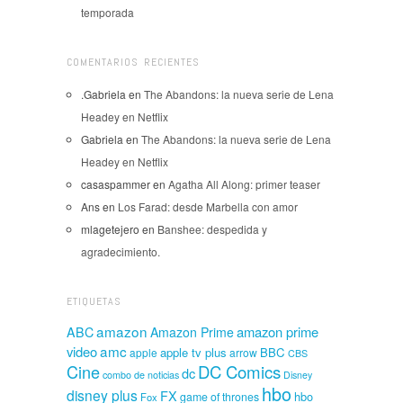
temporada
COMENTARIOS RECIENTES
.Gabriela
en
The Abandons: la nueva serie de Lena
Headey en Netflix
Gabriela
en
The Abandons: la nueva serie de Lena
Headey en Netflix
casaspammer
en
Agatha All Along: primer teaser
Ans
en
Los Farad: desde Marbella con amor
mlagetejero
en
Banshee: despedida y
agradecimiento.
ETIQUETAS
amazon
amazon prime
ABC
Amazon Prime
amc
video
apple tv plus
BBC
apple
arrow
CBS
Cine
DC Comics
dc
combo de noticias
Disney
hbo
disney plus
FX
hbo
game of thrones
Fox