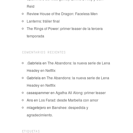
Reid
Review House of the Dragon: Faceless Men
Lanterns: tráiler final
The Rings of Power: primer teaser de la tercera
temporada
COMENTARIOS RECIENTES
.Gabriela
en
The Abandons: la nueva serie de Lena
Headey en Netflix
Gabriela
en
The Abandons: la nueva serie de Lena
Headey en Netflix
casaspammer
en
Agatha All Along: primer teaser
Ans
en
Los Farad: desde Marbella con amor
mlagetejero
en
Banshee: despedida y
agradecimiento.
ETIQUETAS