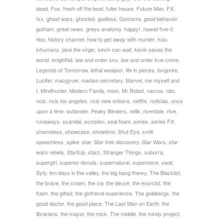
dead
,
Fox
,
fresh off the boat
,
fuller house
,
Future Man
,
FX
,
fxx
,
ghost wars
,
ghosted
,
godless
,
Gomorra
,
good behavior
,
gotham
,
great news
,
greys anatomy
,
happy!
,
hawaii five-0
,
hbo
,
history channel
,
how to get away with murder
,
hulu
,
inhumans
,
jane the virgin
,
kevin can wait
,
kevin saves the
world
,
knightfall
,
law and order svu
,
law and order true crime
,
Legends of Tomorrow
,
lethal weapon
,
life in pieces
,
longmire
,
Lucifer
,
macgyver
,
madam secretary
,
Marvel
,
me myself and
I
,
Mindhunter
,
Modern Family
,
mom
,
Mr Robot
,
narcos
,
nbc
,
ncis
,
ncis los angeles
,
ncis new orleans
,
netflix
,
noticias
,
once
upon a time
,
outlander
,
Peaky Blinders
,
rellik
,
riverdale
,
rtve
,
runaways
,
scandal
,
scorpion
,
seal team
,
series
,
series FX
,
shameless
,
showcase
,
showtime
,
Shut Eye
,
smilf
,
speechless
,
spike
,
star
,
Star trek discovery
,
Star Wars
,
star
wars rebels
,
StartUp
,
starz
,
Stranger Things
,
suburra
,
supergirl
,
superior donuts
,
supernatural
,
superstore
,
swat
,
Syfy
,
ten days in the valley
,
the big bang theory
,
The Blacklist
,
the brave
,
the crown
,
the cw
,
the deuce
,
the exorcist
,
the
flash
,
the gifted
,
the girlfriend experience
,
The goldbergs
,
the
good doctor
,
the good place
,
The Last Man on Earth
,
the
librarians
,
the mayor
,
the mick
,
The middle
,
the mindy project
,