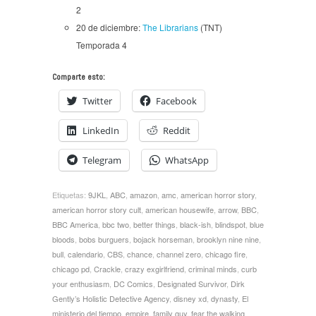
2
20 de diciembre:
The Librarians
(TNT)
Temporada 4
Comparte esto:
Twitter
Facebook
LinkedIn
Reddit
Telegram
WhatsApp
Etiquetas:
9JKL
,
ABC
,
amazon
,
amc
,
american horror story
,
american horror story cult
,
american housewife
,
arrow
,
BBC
,
BBC America
,
bbc two
,
better things
,
black-ish
,
blindspot
,
blue
bloods
,
bobs burguers
,
bojack horseman
,
brooklyn nine nine
,
bull
,
calendario
,
CBS
,
chance
,
channel zero
,
chicago fire
,
chicago pd
,
Crackle
,
crazy exgirlfriend
,
criminal minds
,
curb
your enthusiasm
,
DC Comics
,
Designated Survivor
,
Dirk
Gently’s Holistic Detective Agency
,
disney xd
,
dynasty
,
El
ministerio del tiempo
,
empire
,
family guy
,
fear the walking