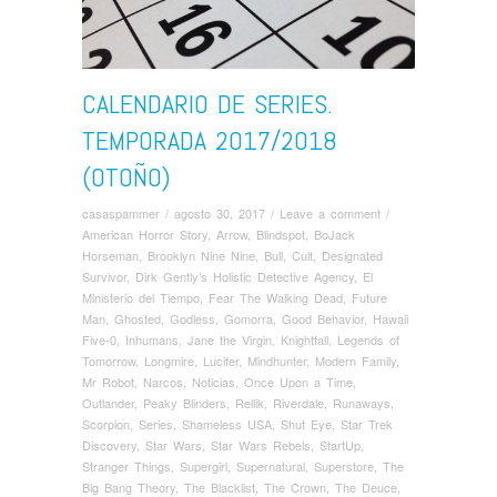
CALENDARIO DE SERIES.
TEMPORADA 2017/2018
(OTOÑO)
casaspammer
/
agosto 30, 2017
/
Leave a comment
/
American Horror Story
,
Arrow
,
Blindspot
,
BoJack
Horseman
,
Brooklyn Nine Nine
,
Bull
,
Cult
,
Designated
Survivor
,
Dirk Gently’s Holistic Detective Agency
,
El
Ministerio del Tiempo
,
Fear The Walking Dead
,
Future
Man
,
Ghosted
,
Godless
,
Gomorra
,
Good Behavior
,
Hawaii
Five-0
,
Inhumans
,
Jane the Virgin
,
Knightfall
,
Legends of
Tomorrow
,
Longmire
,
Lucifer
,
Mindhunter
,
Modern Family
,
Mr Robot
,
Narcos
,
Noticias
,
Once Upon a Time
,
Outlander
,
Peaky Blinders
,
Rellik
,
Riverdale
,
Runaways
,
Scorpion
,
Series
,
Shameless USA
,
Shut Eye
,
Star Trek
Discovery
,
Star Wars
,
Star Wars Rebels
,
StartUp
,
Stranger Things
,
Supergirl
,
Supernatural
,
Superstore
,
The
Big Bang Theory
,
The Blacklist
,
The Crown
,
The Deuce
,