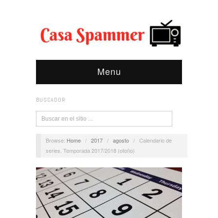
Menu
BUSCADOR
Browse:
Home
/
2017
/
agosto
/
Calendario de
series. Temporada 2017/2018 (otoño)