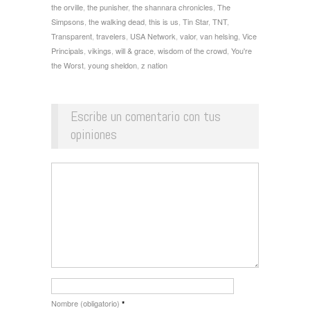
the orville
,
the punisher
,
the shannara chronicles
,
The
Simpsons
,
the walking dead
,
this is us
,
Tin Star
,
TNT
,
Transparent
,
travelers
,
USA Network
,
valor
,
van helsing
,
Vice
Principals
,
vikings
,
will & grace
,
wisdom of the crowd
,
You're
the Worst
,
young sheldon
,
z nation
Escribe un comentario con tus
opiniones
Nombre (obligatorio)
*