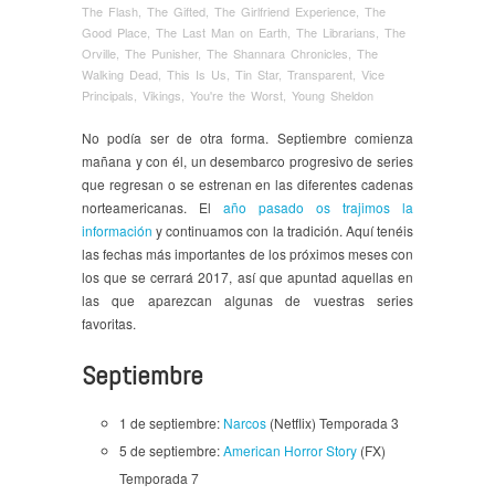
The Flash
,
The Gifted
,
The Girlfriend Experience
,
The
Good Place
,
The Last Man on Earth
,
The Librarians
,
The
Orville
,
The Punisher
,
The Shannara Chronicles
,
The
Walking Dead
,
This Is Us
,
Tin Star
,
Transparent
,
Vice
Principals
,
Vikings
,
You're the Worst
,
Young Sheldon
No podía ser de otra forma. Septiembre comienza
mañana y con él, un desembarco progresivo de series
que regresan o se estrenan en las diferentes cadenas
norteamericanas. El
año pasado os trajimos la
información
y continuamos con la tradición. Aquí tenéis
las fechas más importantes de los próximos meses con
los que se cerrará 2017, así que apuntad aquellas en
las que aparezcan algunas de vuestras series
favoritas.
Septiembre
1 de septiembre:
Narcos
(Netflix) Temporada 3
5 de septiembre:
American Horror Story
(FX)
Temporada 7