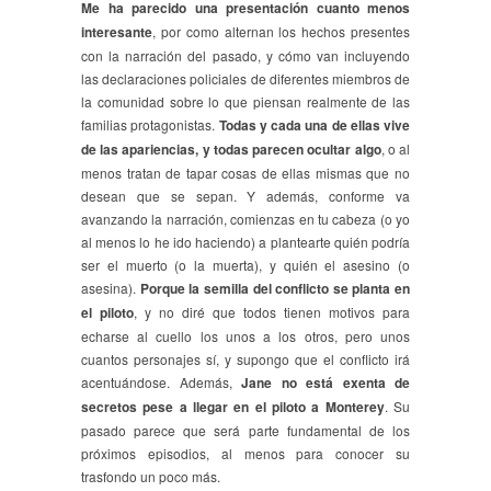
Me ha parecido una presentación cuanto menos
interesante
, por como alternan los hechos presentes
con la narración del pasado, y cómo van incluyendo
las declaraciones policiales de diferentes miembros de
la comunidad sobre lo que piensan realmente de las
familias protagonistas.
Todas y cada una de ellas vive
de las apariencias, y todas parecen ocultar algo
, o al
menos tratan de tapar cosas de ellas mismas que no
desean que se sepan. Y además, conforme va
avanzando la narración, comienzas en tu cabeza (o yo
al menos lo he ido haciendo) a plantearte quién podría
ser el muerto (o la muerta), y quién el asesino (o
asesina).
Porque la semilla del conflicto se planta en
el piloto
, y no diré que todos tienen motivos para
echarse al cuello los unos a los otros, pero unos
cuantos personajes sí, y supongo que el conflicto irá
acentuándose. Además,
Jane no está exenta de
secretos pese a llegar en el piloto a Monterey
. Su
pasado parece que será parte fundamental de los
próximos episodios, al menos para conocer su
trasfondo un poco más.