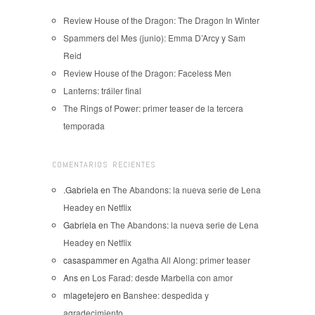
Review House of the Dragon: The Dragon In Winter
Spammers del Mes (junio): Emma D’Arcy y Sam
Reid
Review House of the Dragon: Faceless Men
Lanterns: tráiler final
The Rings of Power: primer teaser de la tercera
temporada
COMENTARIOS RECIENTES
.Gabriela
en
The Abandons: la nueva serie de Lena
Headey en Netflix
Gabriela
en
The Abandons: la nueva serie de Lena
Headey en Netflix
casaspammer
en
Agatha All Along: primer teaser
Ans
en
Los Farad: desde Marbella con amor
mlagetejero
en
Banshee: despedida y
agradecimiento.