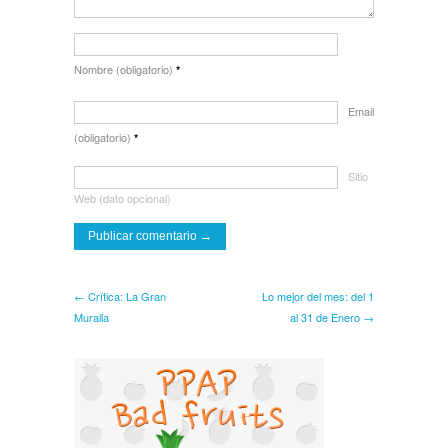
Nombre (obligatorio)
*
Email
(obligatorio)
*
Sitio
Web (dato opcional)
← Crítica: La Gran
Lo mejor del mes: del 1
Muralla
al 31 de Enero →