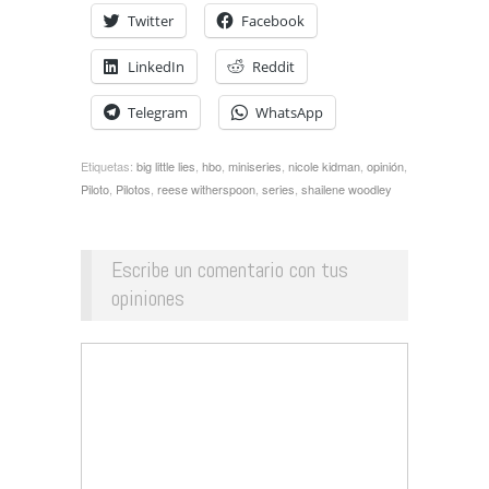
Twitter
Facebook
LinkedIn
Reddit
Telegram
WhatsApp
Etiquetas:
big little lies
,
hbo
,
miniseries
,
nicole kidman
,
opinión
,
Piloto
,
Pilotos
,
reese witherspoon
,
series
,
shailene woodley
Escribe un comentario con tus
opiniones