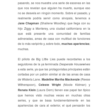
pasando, se nos muestra una serie de escenas en las
que nos revelan que alguien ha muerto, aunque eso
no se desvela en ningún momento. Sobre el pasado, y
realmente podría servir como sinopsis, tenemos a
Jane Chapman
(Shailene Woodley) que llega con su
hijo Ziggy a Monterey, una ciudad californiana en la
que está presente una comunidad de familias
adineradas, amas de casa con multitud de funciones
de lo más varipinto y, sobre todo,
muchas apariencias
;
muchas.
El pilioto de Big Little Lies puede recordarles a los
seguidores de la ya terminada
Desperate Housewives
a esta serie, ya que las protagonistas principales están
cortadas por un patrón similar al de las amas de casa
de Wisteria Lane.
Madeline Martha Mackenzie
(Reese
Witherspoon),
Celeste Wright
(Nicole Kidman) y
Renata Klein
(Laura Dern) tienen ese papel tan típico
que hemos visto muchas veces en muchas otras
series, y que se basa fundamentalmente en las
apariencias de cara al exterior, el qué pensarán los