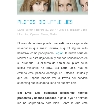
PILOTOS: BIG LITTLE LIES
Daniel Bernat
/
febrero 20, 2017
/
Leave a comment
/
Big
Little Lies
,
Opinión
,
Pilotos
,
Series
El mes de febrero puede que esté más cargado de
novedades que enero incluso, o quizá alguna más
llamativa, como por ejemplo
Legion
, la nueva serie de
Marvel que está dejando muy buenas sensaciones en
su arranque. Es el turno de hablar del piloto de la
última miniserie de HBO,
Big Little Lies
, que se
estrenó este pasado domingo en Estados Unidos y
que en España podéis ver a través del servicio
streaming que la cadena tiene en nuestro país.
Big Little Lies comienza alternando hechos
presentes y hechos pasados
, algo que ya de entrada
me ha sorprendido para bien. Sobre lo que está