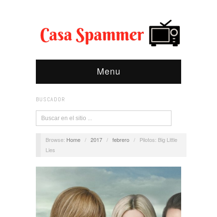
Menu
BUSCADOR
Browse:
Home
/
2017
/
febrero
/
Pilotos: Big Little
Lies