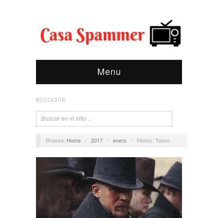
Menu
BUSCADOR
Browse:
Home
/
2017
/
enero
/
Pilotos: Taboo