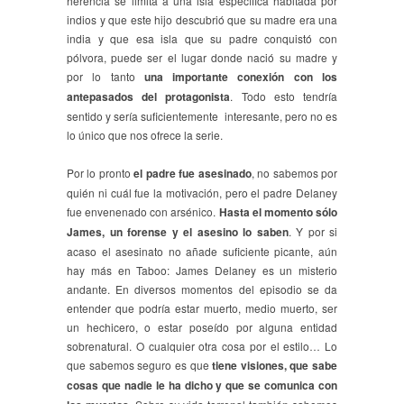
herencia se limita a una isla específica habitada por
indios y que este hijo descubrió que su madre era una
india y que esa isla que su padre conquistó con
pólvora, puede ser el lugar donde nació su madre y
por lo tanto
una importante conexión con los
antepasados del protagonista
. Todo esto tendría
sentido y sería suficientemente interesante, pero no es
lo único que nos ofrece la serie.
Por lo pronto
el padre fue asesinado
, no sabemos por
quién ni cuál fue la motivación, pero el padre Delaney
fue envenenado con arsénico.
Hasta el momento sólo
James, un forense y el asesino lo saben
. Y por si
acaso el asesinato no añade suficiente picante, aún
hay más en Taboo: James Delaney es un misterio
andante. En diversos momentos del episodio se da
entender que podría estar muerto, medio muerto, ser
un hechicero, o estar poseído por alguna entidad
sobrenatural. O cualquier otra cosa por el estilo… Lo
que sabemos seguro es que
tiene visiones, que sabe
cosas que nadie le ha dicho y que se comunica con