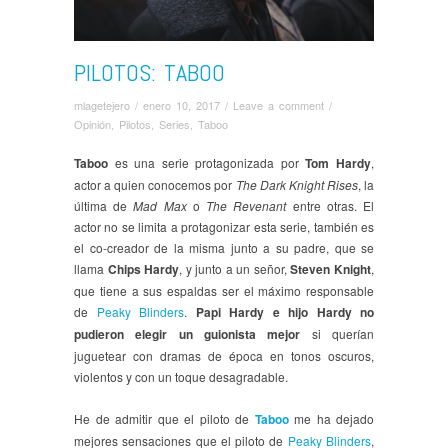
PILOTOS: TABOO
mlagetejero
/
enero 10, 2017
/
Leave a comment
/
Opinión
,
Pilotos
,
Series
,
Taboo
Taboo
es una serie protagonizada por
Tom Hardy
,
actor a quien conocemos por
The Dark Knight Rises
, la
última de
Mad Max
o
The Revenant
entre otras. El
actor no se limita a protagonizar esta serie, también es
el co-creador de la misma junto a su padre, que se
llama
Chips Hardy
, y junto a un señor,
Steven Knight
,
que tiene a sus espaldas ser el máximo responsable
de
Peaky Blinders
.
Papi Hardy e hijo Hardy no
pudieron elegir un guionista mejor
si querían
juguetear con dramas de época en tonos oscuros,
violentos y con un toque desagradable.
He de admitir que el piloto de
Taboo
me ha dejado
mejores sensaciones que el piloto de
Peaky Blinders
,