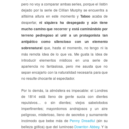
pero no voy a comparar ambas series, porque el listón
dejado por la serie de Cillian Murphy se encuentra a
altísima altura en este momento y
Taboo
acaba de
despertar,
ni siquiera ha despegado y aún tiene
mucho camino que recorrer y está caminándolo por
terreno pedregoso al unir a un protagonista tan
antipático como silencioso con un elemento
sobrenatural
que, hasta el momento, no tengo ni la
más remota idea de lo que va. Me gusta la idea de
introducir elementos místicos en una serie de
apariencia no fantasiosa, pero me asusta que no
sepan encajarlo con la naturalidad necesaria para que
no resulte chocante al espectador.
Por lo demás, la atmósfera es impecable: el Londres
de 1814 está lleno de gente sucia con dientes
repulsivos… o sin dientes; viejos sabelotodos
impertinentes; mayordomos andrajosos y un aire
peligroso, misterioso, lleno de secretos y sumamente
incómodo que bebe más de
Penny Dreadful
(sin su
belleza gótica) que del luminoso
Downton Abbey
. Y la