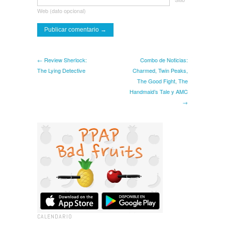
Web (dato opcional)
← Review Sherlock:
Combo de Noticias:
The Lying Detective
Charmed, Twin Peaks,
The Good Fight, The
Handmaid’s Tale y AMC
→
CALENDARIO