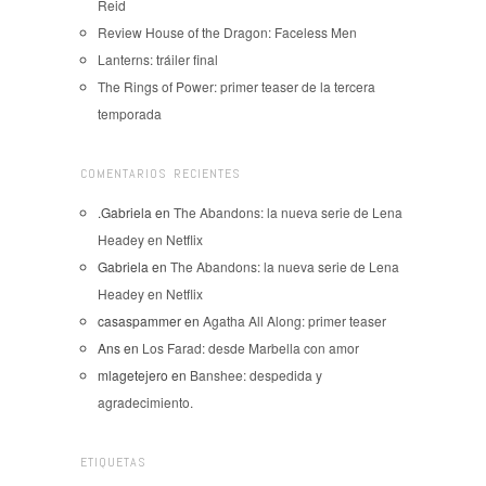
Reid
Review House of the Dragon: Faceless Men
Lanterns: tráiler final
The Rings of Power: primer teaser de la tercera
temporada
COMENTARIOS RECIENTES
.Gabriela
en
The Abandons: la nueva serie de Lena
Headey en Netflix
Gabriela
en
The Abandons: la nueva serie de Lena
Headey en Netflix
casaspammer
en
Agatha All Along: primer teaser
Ans
en
Los Farad: desde Marbella con amor
mlagetejero
en
Banshee: despedida y
agradecimiento.
ETIQUETAS