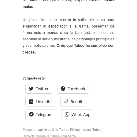
malas.
Un piloto tiene que mostrar lo suficiente como para
enganchar al espectador a la trama, presentar de
forma más o menos clara la base sobre la cual se
asentará la serie y mostrar a los personajes principales
y sus motivaciones.
Creo que Taboo ha cumplido con
creces.
Comparte esto:
Twitter
Facebook
LinkedIn
Reddit
Telegram
WhatsApp
Etiquetas:
opinión
,
piloto Taboo
,
Pilotos
,
review Taboo
,
Shovels and Keys
,
taboo
,
tom hardy