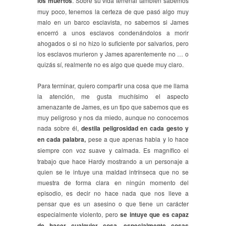
los muertos
. Sobre su vida terrenal también sabemos
muy poco, tenemos la certeza de que pasó algo muy
malo en un barco esclavista, no sabemos si James
encerró a unos esclavos condenándolos a morir
ahogados o si no hizo lo suficiente por salvarlos, pero
los esclavos murieron y James aparentemente no … o
quizás sí, realmente no es algo que quede muy claro.
Para terminar, quiero compartir una cosa que me llama
la atención, me gusta muchísimo el aspecto
amenazante de James, es un tipo que sabemos que es
muy peligroso y nos da miedo, aunque no conocemos
nada sobre él,
destila peligrosidad en cada gesto y
en cada palabra,
pese a que apenas habla y lo hace
siempre con voz suave y calmada.
Es magnífico el
trabajo que hace Hardy mostrando a un personaje a
quien se le intuye una maldad intrínseca que no se
muestra de forma clara en ningún momento del
episodio, es decir no hace nada que nos lleve a
pensar que es un asesino o que tiene un carácter
especialmente violento, pero
se intuye que es capaz
de hacer cualquier cosa, especialmente cosas