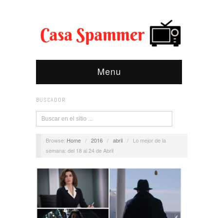
Menu
BUSCADOR
Browse:
Home
/
2016
/
abril
/
Lo mejor de la
semana: del 18 al 24 de Abril