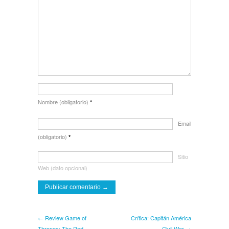
Nombre (obligatorio)
*
Email
(obligatorio)
*
Sitio
Web (dato opcional)
← Review Game of
Crítica: Capitán América
Thrones: The Red
Civil War →