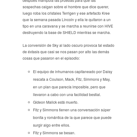
después manipula las pruebas para que las
sospechas caigan sobre el hombre que dice querer,
luego roba los cristales Terrigen y ese artefacto Kree
que la semana pasada Lincoln y ella le quitaron a un
tipo en una caravana y se marcha a reunirse con HIVE
destruyendo la base de SHIELD mientras se marcha.
La conversión de Sky al lado oscuro provoca tal estado
de éxtasis que casi se nos pasan por alto las demás
cosas que pasaron en el episodio:
El equipo de inhumanos capitaneado por Daisy
rescata a Coulson, Mack, Fitz, Simmons y May,
en un plan que parecía imposible, pero que
llevaron a cabo con una facilidad bestial.
Gideon Malick está muerto.
Fitz y Simmons tienen una conversación súper
bonita y romántica de la que parece que puede
surgir algo entre ellos.
Fitz y Simmons se besan.