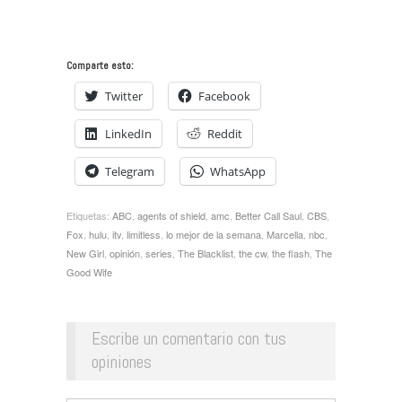
Comparte esto:
Twitter
Facebook
LinkedIn
Reddit
Telegram
WhatsApp
Etiquetas:
ABC
,
agents of shield
,
amc
,
Better Call Saul
,
CBS
,
Fox
,
hulu
,
itv
,
limitless
,
lo mejor de la semana
,
Marcella
,
nbc
,
New Girl
,
opinión
,
series
,
The Blacklist
,
the cw
,
the flash
,
The
Good Wife
Escribe un comentario con tus
opiniones