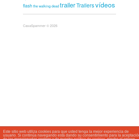
vídeos
trailer
Trailers
flash
the walking dead
CasaSpammer © 2026
Este sitio web utiliza cookies para que usted tenga la mejor experiencia de
usuario. Si continúa navegando está dando su consentimiento para la aceptació