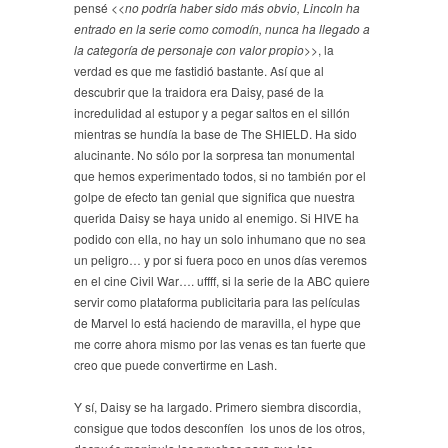
pensé <<
no podría haber sido más obvio, Lincoln ha
entrado en la serie como comodín, nunca ha llegado a
la categoría de personaje con valor propio
>>, la
verdad es que me fastidió bastante. Así que al
descubrir que la traidora era Daisy, pasé de la
incredulidad al estupor y a pegar saltos en el sillón
mientras se hundía la base de The SHIELD. Ha sido
alucinante. No sólo por la sorpresa tan monumental
que hemos experimentado todos, si no también por el
golpe de efecto tan genial que significa que nuestra
querida Daisy se haya unido al enemigo. Si HIVE ha
podido con ella, no hay un solo inhumano que no sea
un peligro… y por si fuera poco en unos días veremos
en el cine Civil War…. uffff, si la serie de la ABC quiere
servir como plataforma publicitaria para las películas
de Marvel lo está haciendo de maravilla, el hype que
me corre ahora mismo por las venas es tan fuerte que
creo que puede convertirme en Lash.
Y sí, Daisy se ha largado. Primero siembra discordia,
consigue que todos desconfíen los unos de los otros,