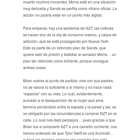
muerto muchos inocentes, Morra está en una situación
muy delicada y Sands se perfila como villano oficial. La
acción no podría estar en un punto más álgido.
Para empezar, hay una epidemia de NZT, las noticias
se hacen eco de la ola de consumo masivo, y casos de
adicción, que se está propagando por Nueva York.
Esto es parte de un retorcido plan de Sands, que
quiere salir de prisión y fastidiar al senador Morra… un
plan tan retorcido como brillante, porque consigue
ambas cosas.
Brian vuelve al punto de partida: vive con sus padres,
no se valora lo suficiente a si mismo y no hace nada
“especial” con su vida. Lo cual, evidentemente,
sumado a la desaparición de la mujer que ama,
termina poniéndolo entre la espada y la pared y así, se
ve obligado por las circunstancias a comprar NZT en la
calle. Lo cual nos dejó perplejos… pues gracias a que
Brian fue a comprarle NZT a una camello corriente, nos
hemos enterado de que Tylor Swift es una Iluminati…
si bien los detalles cómicos del episodio han sido