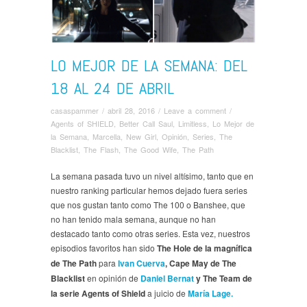
LO MEJOR DE LA SEMANA: DEL
18 AL 24 DE ABRIL
casaspammer
/
abril 28, 2016
/
Leave a comment
/
Agents of SHIELD
,
Better Call Saul
,
Limitless
,
Lo Mejor de
la Semana
,
Marcella
,
New Girl
,
Opinión
,
Series
,
The
Blacklist
,
The Flash
,
The Good Wife
,
The Path
La semana pasada tuvo un nivel altísimo, tanto que en
nuestro ranking particular hemos dejado fuera series
que nos gustan tanto como The 100 o Banshee, que
no han tenido mala semana, aunque no han
destacado tanto como otras series. Esta vez, nuestros
episodios favoritos han sido
The Hole de la magnífica
de The Path
para
Ivan Cuerva
,
Cape May de
The
Blacklist
en opinión de
Daniel Bernat
y The Team de
la serie Agents of Shield
a juicio de
María Lage.