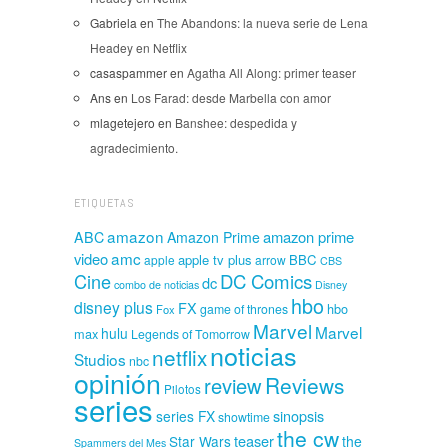
Gabriela
en
The Abandons: la nueva serie de Lena
Headey en Netflix
casaspammer
en
Agatha All Along: primer teaser
Ans
en
Los Farad: desde Marbella con amor
mlagetejero
en
Banshee: despedida y
agradecimiento.
ETIQUETAS
amazon
amazon prime
ABC
Amazon Prime
amc
video
apple tv plus
BBC
apple
arrow
CBS
Cine
DC Comics
dc
combo de noticias
Disney
hbo
disney plus
FX
hbo
game of thrones
Fox
Marvel
Marvel
hulu
max
Legends of Tomorrow
noticias
netflix
Studios
nbc
opinión
Reviews
review
Pilotos
series
sinopsis
series FX
showtime
the cw
teaser
Star Wars
the
Spammers del Mes