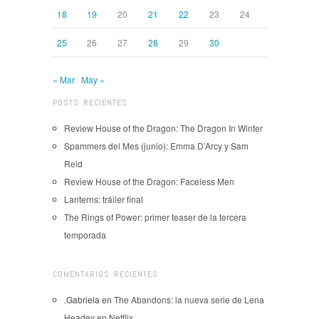
18
19
20
21
22
23
24
25
26
27
28
29
30
« Mar
May »
POSTS RECIENTES
Review House of the Dragon: The Dragon In Winter
Spammers del Mes (junio): Emma D’Arcy y Sam
Reid
Review House of the Dragon: Faceless Men
Lanterns: tráiler final
The Rings of Power: primer teaser de la tercera
temporada
COMENTARIOS RECIENTES
.Gabriela
en
The Abandons: la nueva serie de Lena
Headey en Netflix