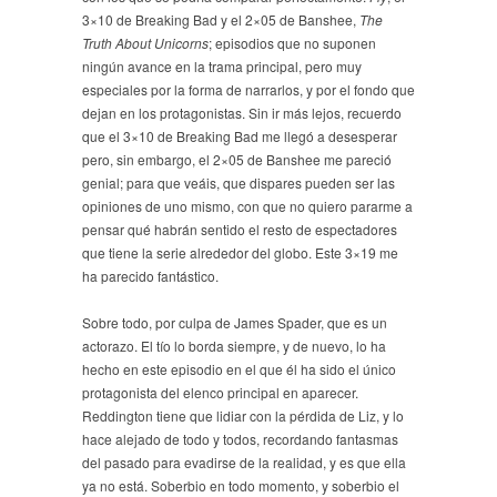
3×10 de Breaking Bad y el 2×05 de Banshee,
The
Truth About Unicorns
; episodios que no suponen
ningún avance en la trama principal, pero muy
especiales por la forma de narrarlos, y por el fondo que
dejan en los protagonistas. Sin ir más lejos, recuerdo
que el 3×10 de Breaking Bad me llegó a desesperar
pero, sin embargo, el 2×05 de Banshee me pareció
genial; para que veáis, que dispares pueden ser las
opiniones de uno mismo, con que no quiero pararme a
pensar qué habrán sentido el resto de espectadores
que tiene la serie alrededor del globo. Este 3×19 me
ha parecido fantástico.
Sobre todo, por culpa de James Spader, que es un
actorazo. El tío lo borda siempre, y de nuevo, lo ha
hecho en este episodio en el que él ha sido el único
protagonista del elenco principal en aparecer.
Reddington tiene que lidiar con la pérdida de Liz, y lo
hace alejado de todo y todos, recordando fantasmas
del pasado para evadirse de la realidad, y es que ella
ya no está. Soberbio en todo momento, y soberbio el