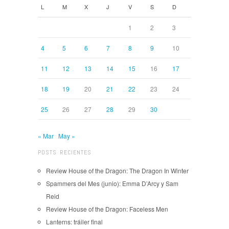
L
M
X
J
V
S
D
1
2
3
4
5
6
7
8
9
10
11
12
13
14
15
16
17
18
19
20
21
22
23
24
25
26
27
28
29
30
« Mar
May »
POSTS RECIENTES
Review House of the Dragon: The Dragon In Winter
Spammers del Mes (junio): Emma D’Arcy y Sam
Reid
Review House of the Dragon: Faceless Men
Lanterns: tráiler final