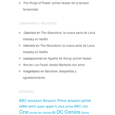
The Rings of Power: primer teaser de la tercera
temporada
COMENTARIOS RECIENTES
.Gabriela
en
The Abandons: la nueva serie de Lena
Headey en Netflix
Gabriela
en
The Abandons: la nueva serie de Lena
Headey en Netflix
casaspammer
en
Agatha All Along: primer teaser
Ans
en
Los Farad: desde Marbella con amor
mlagetejero
en
Banshee: despedida y
agradecimiento.
ETIQUETAS
amazon
amazon prime
ABC
Amazon Prime
amc
video
apple tv plus
BBC
apple
arrow
CBS
Cine
DC Comics
dc
combo de noticias
Disney