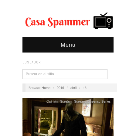
Menu
BUSCADOR
Browse:
Home
/
2016
/
abril
/
18
Opinión
,
Scream
,
Scream Queens
,
Series