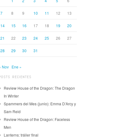
1
2
3
4
5
6
7
8
9
10
11
12
13
14
15
16
17
18
19
20
21
22
23
24
25
26
27
28
29
30
31
« Nov
Ene »
POSTS RECIENTES
Review House of the Dragon: The Dragon
In Winter
Spammers del Mes (junio): Emma D’Arcy y
Sam Reid
Review House of the Dragon: Faceless
Men
Lanterns: tráiler final