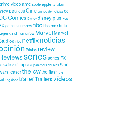
amc
prime video
apple tv plus
apple
Cine
dc
BBC
arrow
CBS
combo de noticias
DC Comics
disney plus
Fox
Disney
hbo
FX
hulu
hbo max
game of thrones
Marvel
Marvel
Legends of Tomorrow
noticias
netflix
Studios
nbc
opinión
review
Pilotos
series
Reviews
series FX
sinopsis
Star
showtime
Spammers del Mes
the cw
teaser
Wars
the flash
the
vídeos
trailer
Trailers
walking dead