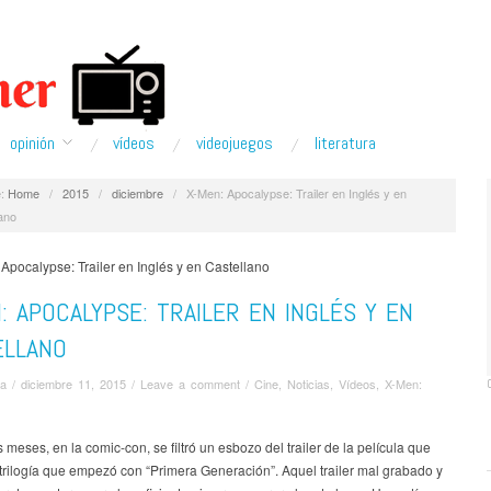
opinión
ví­deos
videojuegos
literatura
:
Home
/
2015
/
diciembre
/
X-Men: Apocalypse: Trailer en Inglés y en
ano
: APOCALYPSE: TRAILER EN INGLÉS Y EN
ELLANO
va
/
diciembre 11, 2015
/
Leave a comment
/
Cine
,
Noticias
,
Ví­deos
,
X-Men:
meses, en la comic-con, se filtró un esbozo del trailer de la película que
 trilogía que empezó con “Primera Generación”. Aquel trailer mal grabado y