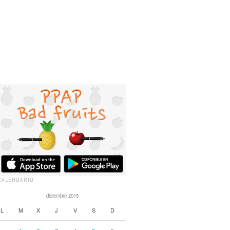
CALENDARIO
diciembre 2015
L
M
X
J
V
S
D