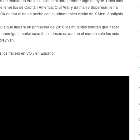
ar de montar no era lo suficiente ni para generar algo de hype. Unos días
e tener los de Capitán America: Civil War y Batman v Superman le ha
OX de dar el do de pecho con el primer trailer oficial de X-Men: Apolipsis.
ícula que llegará en primavera de 2016 los mutantes tendrán que hacer
un enemigo inmortal cuyo único deseo es que en el mundo solo los más
brevivan.
s los trailers en VO y en Español