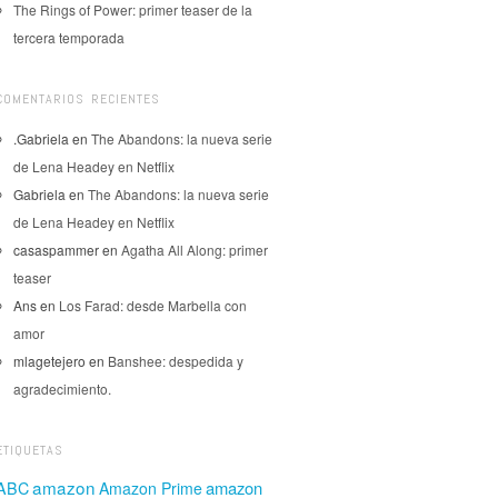
The Rings of Power: primer teaser de la
tercera temporada
COMENTARIOS RECIENTES
.Gabriela
en
The Abandons: la nueva serie
de Lena Headey en Netflix
Gabriela
en
The Abandons: la nueva serie
de Lena Headey en Netflix
casaspammer
en
Agatha All Along: primer
teaser
Ans
en
Los Farad: desde Marbella con
amor
mlagetejero
en
Banshee: despedida y
agradecimiento.
ETIQUETAS
amazon
amazon
ABC
Amazon Prime