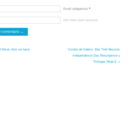
Email (obligatorio)
*
Sitio Web (dato opcional)
f None: Aziz se hace
Combo de trailers: Star Trek Beyond,
Independence Day Resurgence y
Tortugas Ninja 2 →