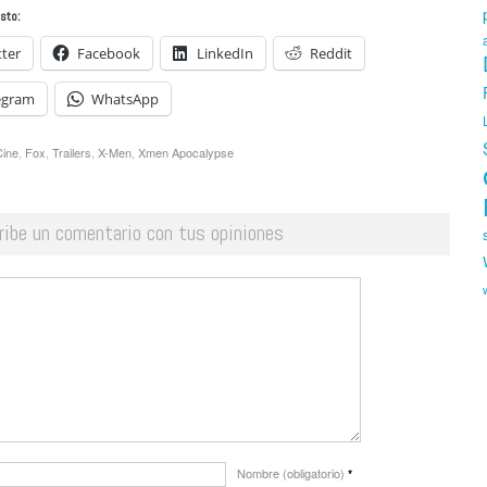
sto:
tter
Facebook
LinkedIn
Reddit
egram
WhatsApp
Cine
,
Fox
,
Trailers
,
X-Men
,
Xmen Apocalypse
ribe un comentario con tus opiniones
Nombre (obligatorio)
*