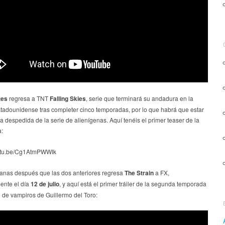
tes
regresa a TNT
Falling Skies
, serie que terminará su andadura en la
tadounidense tras completer cinco temporadas, por lo que habrá que estar
la despedida de la serie de alienígenas. Aquí tenéis el primer teaser de la
:
outu.be/Cg1AtmPWWIk
nas después que las dos anteriores regresa
The Strain
a FX,
ente el día
12 de julio
, y aquí está el primer tráiler de la segunda temporada
e de vampiros de Guillermo del Toro: