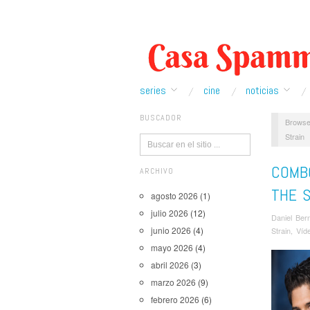
series
cine
noticias
BUSCADOR
Browse
Strain
COMBO
ARCHIVO
THE S
agosto 2026
(1)
julio 2026
(12)
Daniel Ber
junio 2026
(4)
Strain
,
Ví­d
mayo 2026
(4)
abril 2026
(3)
marzo 2026
(9)
febrero 2026
(6)