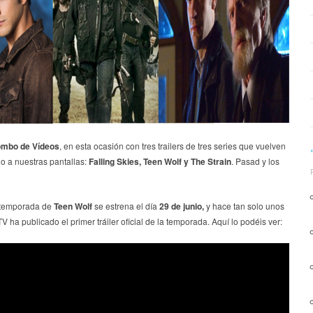
mbo de Vídeos
, en esta ocasión con tres trailers de tres series que vuelven
o a nuestras pantallas:
Falling Skies, Teen Wolf y The Strain
. Pasad y los
 temporada de
Teen Wolf
se estrena el día
29 de junio,
y hace tan solo unos
TV ha publicado el primer tráiler oficial de la temporada. Aquí lo podéis ver: