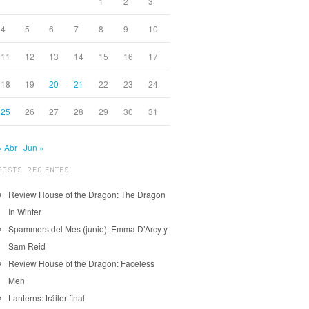
1
2
3
4
5
6
7
8
9
10
11
12
13
14
15
16
17
18
19
20
21
22
23
24
25
26
27
28
29
30
31
« Abr
Jun »
POSTS RECIENTES
Review House of the Dragon: The Dragon
In Winter
Spammers del Mes (junio): Emma D’Arcy y
Sam Reid
Review House of the Dragon: Faceless
Men
Lanterns: tráiler final