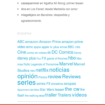
casaspammer
en
Agatha All Along: primer teaser
Ans
en
Los Farad: desde Marbella con amor
mlagetejero
en
Banshee: despedida y
agradecimiento.
ETIQUETAS
amazon
amazon prime
ABC
Amazon Prime
amc
video
apple tv plus
BBC
apple
arrow
CBS
Cine
DC Comics
dc
combo de noticias
Disney
hbo
disney plus
FX
hbo
game of thrones
Fox
Marvel
Marvel
hulu
max
Legends of Tomorrow
noticias
netflix
Studios
nbc
opinión
Reviews
review
Pilotos
series
sinopsis
series FX
showtime
the cw
teaser
Star Wars
the
Spammers del Mes
vídeos
trailer
Trailers
flash
the walking dead