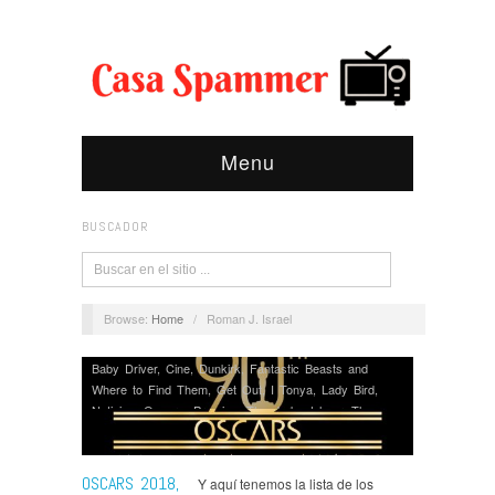
Menu
BUSCADOR
Browse:
Home
/
Roman J. Israel
Baby Driver
,
Cine
,
Dunkirk
,
Fantastic Beasts and
Where to Find Them
,
Get Out
,
I Tonya
,
Lady Bird
,
Noticias
,
Oscars
,
Premios
,
The darkest hour
,
The
Greatest Showman
,
The Shape Of Water
,
Three
billbords outside Ebbing
OSCARS 2018,
Y aquí tenemos la lista de los