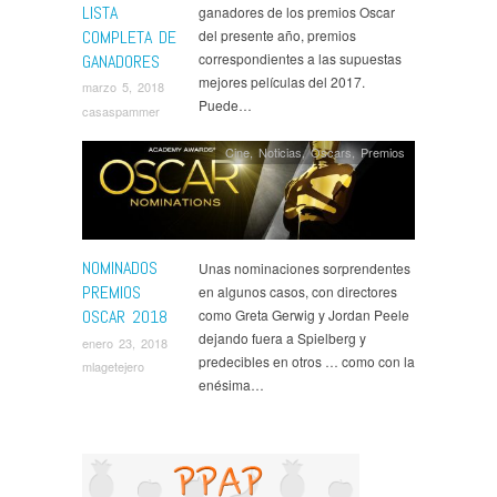
LISTA
ganadores de los premios Oscar
COMPLETA DE
del presente año, premios
correspondientes a las supuestas
GANADORES
mejores películas del 2017.
marzo 5, 2018
Puede…
casaspammer
Cine
,
Noticias
,
Oscars
,
Premios
NOMINADOS
Unas nominaciones sorprendentes
PREMIOS
en algunos casos, con directores
OSCAR 2018
como Greta Gerwig y Jordan Peele
dejando fuera a Spielberg y
enero 23, 2018
predecibles en otros … como con la
mlagetejero
enésima…