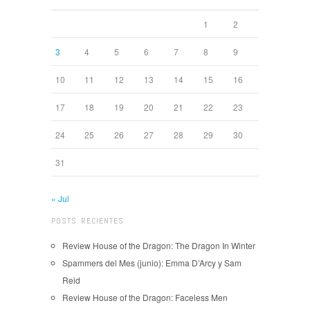
1
2
3
4
5
6
7
8
9
10
11
12
13
14
15
16
17
18
19
20
21
22
23
24
25
26
27
28
29
30
31
« Jul
POSTS RECIENTES
Review House of the Dragon: The Dragon In Winter
Spammers del Mes (junio): Emma D’Arcy y Sam
Reid
Review House of the Dragon: Faceless Men