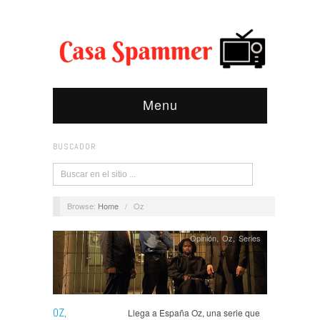
Menu
BUSCADOR
Browse:
Home
/
Oz
Opinión
,
Oz
,
Series
OZ,
Llega a España Oz, una serie que