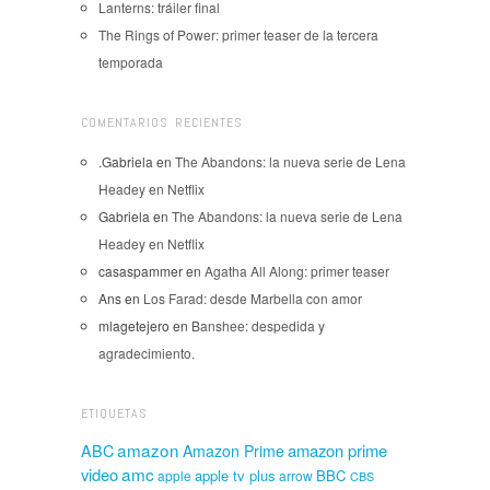
Lanterns: tráiler final
The Rings of Power: primer teaser de la tercera
temporada
COMENTARIOS RECIENTES
.Gabriela
en
The Abandons: la nueva serie de Lena
Headey en Netflix
Gabriela
en
The Abandons: la nueva serie de Lena
Headey en Netflix
casaspammer
en
Agatha All Along: primer teaser
Ans
en
Los Farad: desde Marbella con amor
mlagetejero
en
Banshee: despedida y
agradecimiento.
ETIQUETAS
amazon
amazon prime
ABC
Amazon Prime
amc
video
apple tv plus
BBC
apple
arrow
CBS