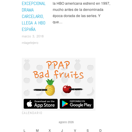
EXCEPCIONAL
la HBO americana estrenó en 1997,
DRAMA
mucho antes de la denominada
época dorada de las series. Y
CARCELARIO,
que…
LLEGA A HBO
ESPAÑA.
marzo 3, 2018
mlagetejero
CALENDARIO
agosto 2026
L
M
X
J
V
S
D