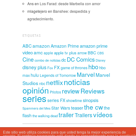
Ans
en
Los Farad: desde Marbella con amor
mlagetejero
en
Banshee: despedida y
agradecimiento.
ETIQUETAS
amazon
amazon prime
ABC
Amazon Prime
amc
video
apple tv plus
BBC
apple
arrow
CBS
Cine
DC Comics
dc
combo de noticias
Disney
hbo
disney plus
FX
hbo
game of thrones
Fox
Marvel
Marvel
hulu
max
Legends of Tomorrow
noticias
netflix
Studios
nbc
opinión
Reviews
review
Pilotos
series
sinopsis
series FX
showtime
the cw
teaser
Star Wars
the
Spammers del Mes
vídeos
trailer
Trailers
flash
the walking dead
Este sitio web utiliza cookies para que usted tenga la mejor experiencia de
CasaSpammer © 2026