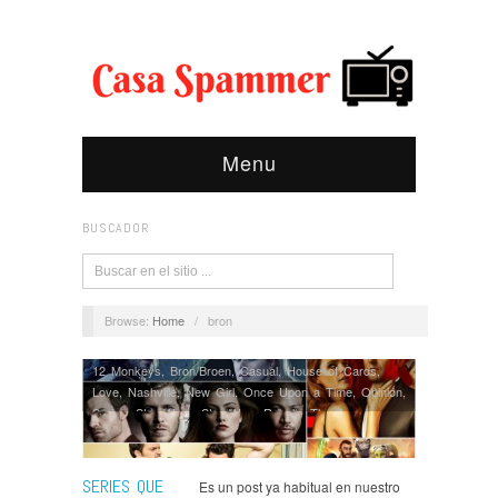
Menu
BUSCADOR
Browse:
Home
/
bron
12 Monkeys
,
Bron/Broen
,
Casual
,
House of Cards
,
Love
,
Nashville
,
New Girl
,
Once Upon a Time
,
Opinión
,
Series
,
Star Wars
,
Star Wars Rebels
,
The Americans
,
The Originals
,
You're the Worst
SERIES QUE
Es un post ya habitual en nuestro