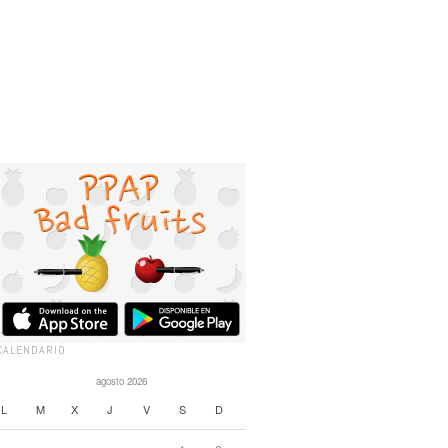
CALENDARIO
agosto 2026
L
M
X
J
V
S
D