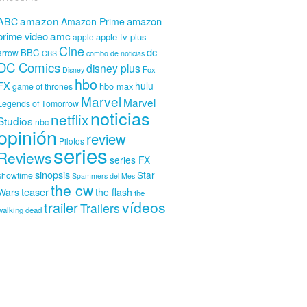
amazon
amazon
ABC
Amazon Prime
amc
prime video
apple tv plus
apple
Cine
dc
BBC
arrow
CBS
combo de noticias
DC Comics
disney plus
Fox
Disney
hbo
FX
hulu
hbo max
game of thrones
Marvel
Marvel
Legends of Tomorrow
noticias
netflix
Studios
nbc
opinión
review
Pilotos
series
Reviews
series FX
sinopsis
Star
showtime
Spammers del Mes
the cw
teaser
Wars
the flash
the
vídeos
trailer
Trailers
walking dead