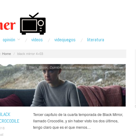
opinión
ví­deos
videojuegos
literatura
:
Home
/
black mirror 4×03
Black Mirror
,
Opinión
,
Reviews
,
Reviews Black Mirror
,
Series
BLACK
Tercer capítulo de la cuarta temporada de Black Mirror,
 CROCODILE
llamado Crocodile, y sin haber visto los dos últimos,
tengo claro que es el que menos…
018
nat