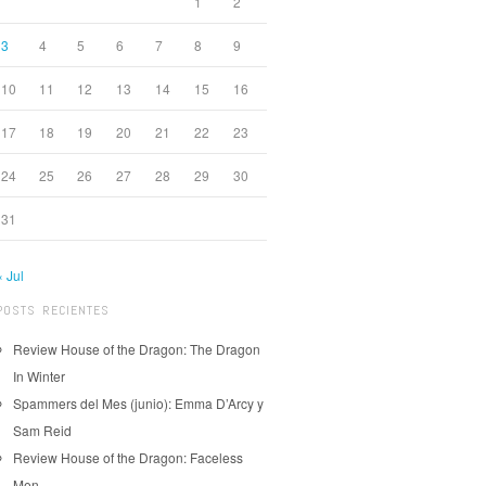
1
2
3
4
5
6
7
8
9
10
11
12
13
14
15
16
17
18
19
20
21
22
23
24
25
26
27
28
29
30
31
« Jul
POSTS RECIENTES
Review House of the Dragon: The Dragon
In Winter
Spammers del Mes (junio): Emma D’Arcy y
Sam Reid
Review House of the Dragon: Faceless
Men