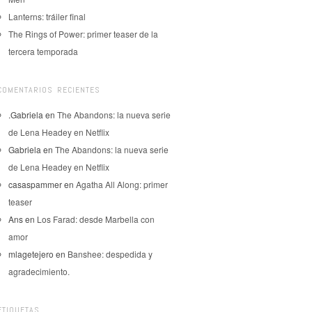
Lanterns: tráiler final
The Rings of Power: primer teaser de la
tercera temporada
COMENTARIOS RECIENTES
.Gabriela
en
The Abandons: la nueva serie
de Lena Headey en Netflix
Gabriela
en
The Abandons: la nueva serie
de Lena Headey en Netflix
casaspammer
en
Agatha All Along: primer
teaser
Ans
en
Los Farad: desde Marbella con
amor
mlagetejero
en
Banshee: despedida y
agradecimiento.
ETIQUETAS