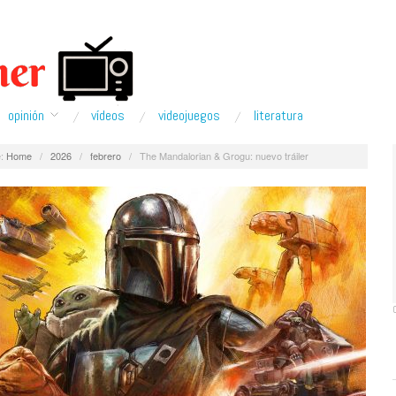
opinión
ví­deos
videojuegos
literatura
:
Home
/
2026
/
febrero
/
The Mandalorian & Grogu: nuevo tráiler