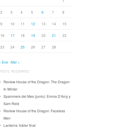
1
2
3
4
5
6
7
8
9
10
11
12
13
14
15
16
17
18
19
20
21
22
23
24
25
26
27
28
« Ene
Mar »
POSTS RECIENTES
Review House of the Dragon: The Dragon
In Winter
Spammers del Mes (junio): Emma D’Arcy y
Sam Reid
Review House of the Dragon: Faceless
Men
Lanterns: tráiler final