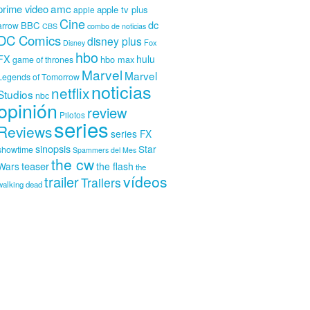
amc
prime video
apple tv plus
apple
Cine
dc
BBC
arrow
CBS
combo de noticias
DC Comics
disney plus
Fox
Disney
hbo
FX
hulu
hbo max
game of thrones
Marvel
Marvel
Legends of Tomorrow
noticias
netflix
Studios
nbc
opinión
review
Pilotos
series
Reviews
series FX
sinopsis
Star
showtime
Spammers del Mes
the cw
teaser
Wars
the flash
the
vídeos
trailer
Trailers
walking dead