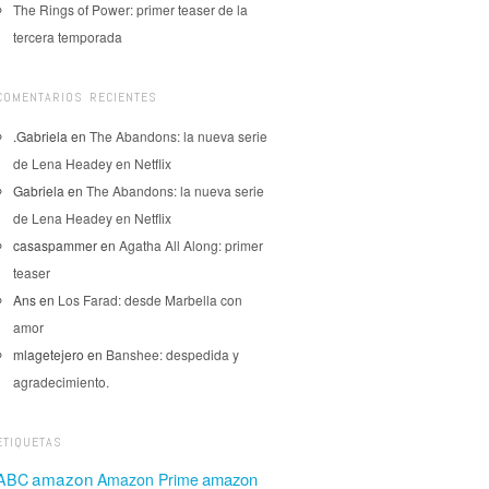
The Rings of Power: primer teaser de la
tercera temporada
COMENTARIOS RECIENTES
.Gabriela
en
The Abandons: la nueva serie
de Lena Headey en Netflix
Gabriela
en
The Abandons: la nueva serie
de Lena Headey en Netflix
casaspammer
en
Agatha All Along: primer
teaser
Ans
en
Los Farad: desde Marbella con
amor
mlagetejero
en
Banshee: despedida y
agradecimiento.
ETIQUETAS
amazon
amazon
ABC
Amazon Prime