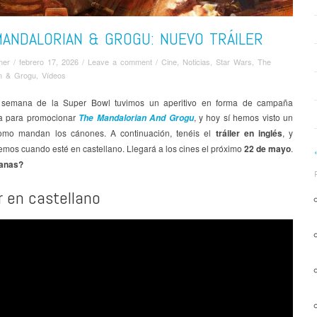
MANDALORIAN & GROGU: NUEVO TRÁILER
mer
/
febrero 17, 2026
/
Leave a comment
/
Cine
,
Noticias
,
Star Wars
,
The
an & Grogu
,
Ví­deos
e semana de la Super Bowl tuvimos un aperitivo en forma de campaña
ria para promocionar
, y hoy sí hemos visto un
The Mandalorian And Grogu
omo mandan los cánones. A continuación, tenéis el
tráiler en inglés
, y
emos cuando esté en castellano. Llegará a los cines el próximo
22 de mayo
.
ganas?
er en castellano