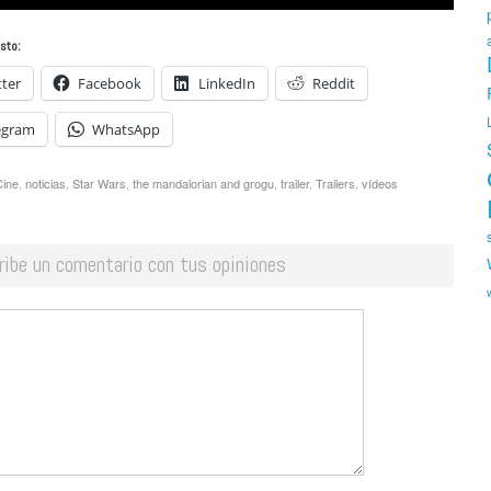
sto:
tter
Facebook
LinkedIn
Reddit
egram
WhatsApp
Cine
,
noticias
,
Star Wars
,
the mandalorian and grogu
,
trailer
,
Trailers
,
vídeos
ribe un comentario con tus opiniones