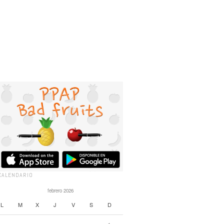
CALENDARIO
febrero 2026
L
M
X
J
V
S
D