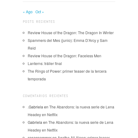
« Ago
Oct »
POSTS RECIENTES
Review House of the Dragon: The Dragon In Winter
Spammers del Mes (junio): Emma D’Arcy y Sam
Reid
Review House of the Dragon: Faceless Men
Lanterns: tráiler final
The Rings of Power: primer teaser de la tercera
temporada
COMENTARIOS RECIENTES
.Gabriela
en
The Abandons: la nueva serie de Lena
Headey en Netflix
Gabriela
en
The Abandons: la nueva serie de Lena
Headey en Netflix
casaspammer
en
Agatha All Along: primer teaser