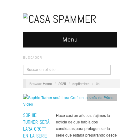
Menu
BUSCADOR
Browse:
Home
/
2025
/
septiembre
/
04
Noticias
,
Series
SOPHIE
Hace casi un año, os trajimos la
TURNER SERÁ
noticia de que había dos
LARA CROFT
candidatas para protagonizar la
serie que estaba preparando desde
EN LA SERIE