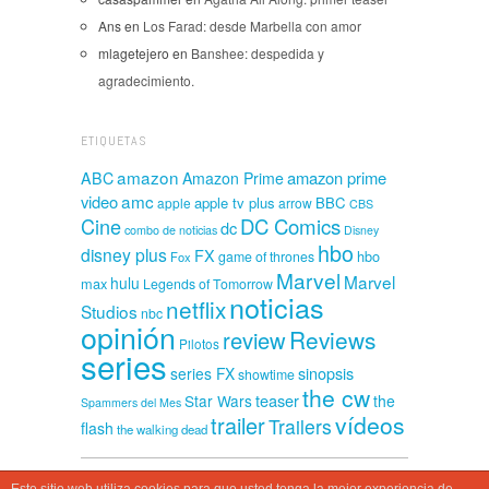
Ans
en
Los Farad: desde Marbella con amor
mlagetejero
en
Banshee: despedida y
agradecimiento.
ETIQUETAS
amazon
amazon prime
ABC
Amazon Prime
amc
video
apple tv plus
BBC
apple
arrow
CBS
Cine
DC Comics
dc
combo de noticias
Disney
hbo
disney plus
FX
hbo
game of thrones
Fox
Marvel
Marvel
hulu
max
Legends of Tomorrow
noticias
netflix
Studios
nbc
opinión
Reviews
review
Pilotos
series
sinopsis
series FX
showtime
the cw
teaser
Star Wars
the
Spammers del Mes
vídeos
trailer
Trailers
flash
the walking dead