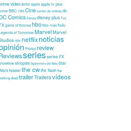
amc
prime video
apple tv plus
apple
Cine
dc
BBC
arrow
CBS
combo de noticias
DC Comics
disney plus
Fox
Disney
hbo
FX
hulu
hbo max
game of thrones
Marvel
Marvel
Legends of Tomorrow
noticias
netflix
Studios
nbc
opinión
review
Pilotos
series
Reviews
series FX
sinopsis
Star
showtime
Spammers del Mes
the cw
teaser
Wars
the flash
the
vídeos
trailer
Trailers
walking dead