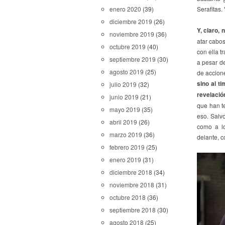
enero 2020
(39)
Serafitas.
diciembre 2019
(26)
Y, claro,
noviembre 2019
(36)
atar cabos
octubre 2019
(40)
con ella t
septiembre 2019
(30)
a pesar d
agosto 2019
(25)
de accione
sino al t
julio 2019
(32)
revelació
junio 2019
(21)
que han t
mayo 2019
(35)
eso. Salv
abril 2019
(26)
como a lo
marzo 2019
(36)
delante, c
febrero 2019
(25)
enero 2019
(31)
diciembre 2018
(34)
noviembre 2018
(31)
octubre 2018
(36)
septiembre 2018
(30)
agosto 2018
(25)