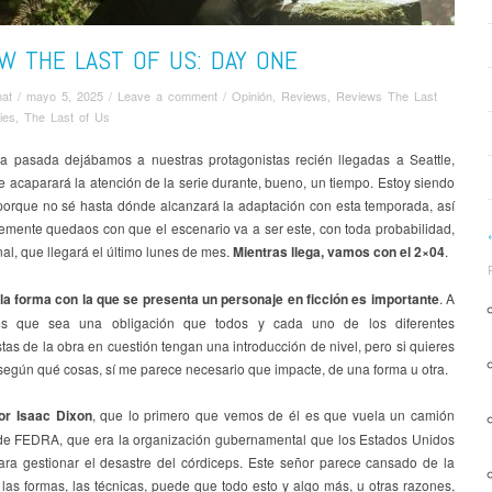
W THE LAST OF US: DAY ONE
nat
/
mayo 5, 2025
/
Leave a comment
/
Opinión
,
Reviews
,
Reviews The Last
ies
,
The Last of Us
 pasada dejábamos a nuestras protagonistas recién llegadas a Seattle,
 acaparará la atención de la serie durante, bueno, un tiempo. Estoy siendo
orque no sé hasta dónde alcanzará la adaptación con esta temporada, así
emente quedaos con que el escenario va a ser este, con toda probabilidad,
inal, que llegará el último lunes de mes.
Mientras llega, vamos con el 2×04
.
la forma con la que se presenta un personaje en ficción es importante
. A
es que sea una obligación que todos y cada uno de los diferentes
tas de la obra en cuestión tengan una introducción de nivel, pero si quieres
 según qué cosas, sí me parece necesario que impacte, de una forma u otra.
or Isaac Dixon
, que lo primero que vemos de él es que vuela un camión
de FEDRA, que era la organización gubernamental que los Estados Unidos
ara gestionar el desastre del córdiceps. Este señor parece cansado de la
 las formas, las técnicas, puede que todo esto y algo más, u otras razones,