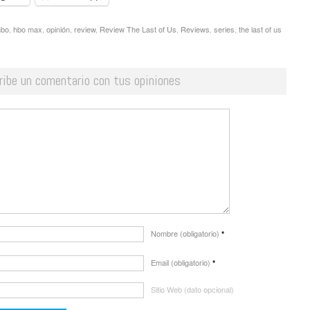
hbo
,
hbo max
,
opinión
,
review
,
Review The Last of Us
,
Reviews
,
series
,
the last of us
ribe un comentario con tus opiniones
Nombre (obligatorio)
*
Email (obligatorio)
*
Sitio Web (dato opcional)