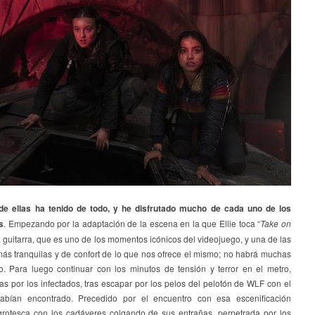
de ellas ha tenido de todo, y he disfrutado mucho de cada uno de los
s
. Empezando por la adaptación de la escena en la que Ellie toca “
Take on
a guitarra, que es uno de los momentos icónicos del videojuego, y una de las
ás tranquilas y de confort de lo que nos ofrece el mismo; no habrá muchas
o. Para luego continuar con los minutos de tensión y terror en el metro,
s por los infectados, tras escapar por los pelos del pelotón de WLF con el
abían encontrado. Precedido por el encuentro con esa escenificación
grotesca con los cadáveres colgando de sus entrañas, perpetrada por los