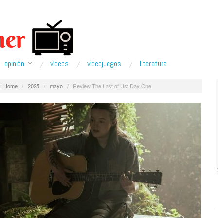
opinión
ví­deos
videojuegos
literatura
:
Home
/
2025
/
mayo
/
Review The Last of Us: Day One