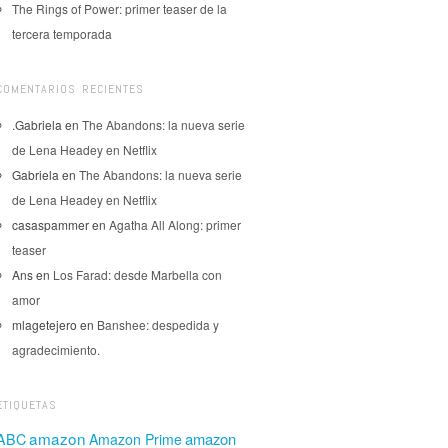
The Rings of Power: primer teaser de la
tercera temporada
COMENTARIOS RECIENTES
.Gabriela
en
The Abandons: la nueva serie
de Lena Headey en Netflix
Gabriela
en
The Abandons: la nueva serie
de Lena Headey en Netflix
casaspammer
en
Agatha All Along: primer
teaser
Ans
en
Los Farad: desde Marbella con
amor
mlagetejero
en
Banshee: despedida y
agradecimiento.
ETIQUETAS
amazon
amazon
ABC
Amazon Prime