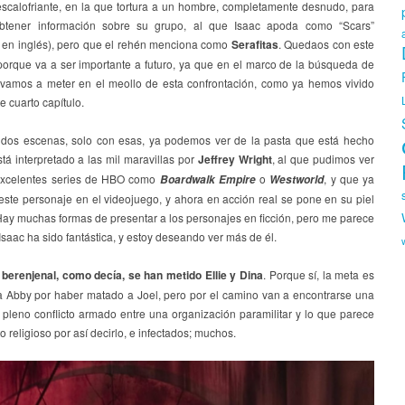
escalofriante, en la que tortura a un hombre, completamente desnudo, para
obtener información sobre su grupo, al que Isaac apoda como “Scars”
es en inglés), pero que el rehén menciona como
Serafitas
. Quedaos con este
 porque va a ser importante a futuro, ya que en el marco de la búsqueda de
s vamos a meter en el meollo de esta confrontación, como ya hemos vivido
e cuarto capítulo.
dos escenas, solo con esas, ya podemos ver de la pasta que está hecho
stá interpretado a las mil maravillas por
Jeffrey Wright
, al que pudimos ver
excelentes series de HBO como
o
, y que ya
Boardwalk Empire
Westworld
este personaje en el videojuego, y ahora en acción real se pone en su piel
Hay muchas formas de presentar a los personajes en ficción, pero me parece
Isaac ha sido fantástica, y estoy deseando ver más de él.
 berenjenal, como decía, se han metido Ellie y Dina
. Porque sí, la meta es
a Abby por haber matado a Joel, pero por el camino van a encontrarse una
 pleno conflicto armado entre una organización paramilitar y lo que parece
to religioso por así decirlo, e infectados; muchos.