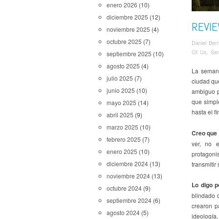
enero 2026
(10)
diciembre 2025
(12)
REVIE
noviembre 2025
(4)
octubre 2025
(7)
Daniel Ber
Of Us
,
Ser
septiembre 2025
(10)
agosto 2025
(4)
La semana
julio 2025
(7)
ciudad que
junio 2025
(10)
ambiguo p
que simpl
mayo 2025
(14)
hasta el f
abril 2025
(9)
marzo 2025
(10)
Creo que 
febrero 2025
(7)
ver, no 
enero 2025
(10)
protagonis
diciembre 2024
(13)
transmitir
noviembre 2024
(13)
Lo digo p
octubre 2024
(9)
blindado 
septiembre 2024
(6)
crearon p
agosto 2024
(5)
ideología,