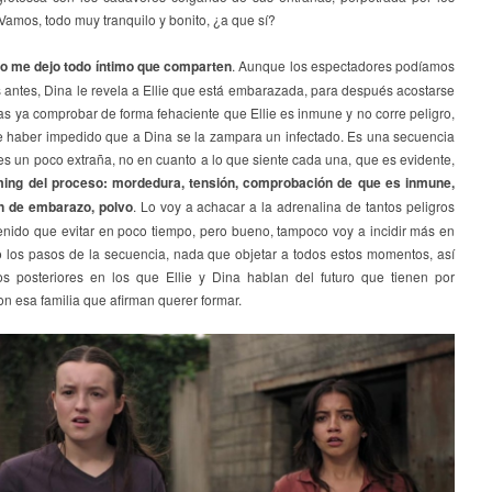
 Vamos, todo muy tranquilo y bonito, ¿a que sí?
 no me dejo todo íntimo que comparten
. Aunque los espectadores podíamos
 antes, Dina le revela a Ellie que está embarazada, para después acostarse
ras ya comprobar de forma fehaciente que Ellie es inmune y no corre peligro,
e haber impedido que a Dina se la zampara un infectado. Es una secuencia
s un poco extraña, no en cuanto a lo que siente cada una, que es evidente,
iming del proceso: mordedura, tensión, comprobación de que es inmune,
n de embarazo, polvo
. Lo voy a achacar a la adrenalina de tantos peligros
enido que evitar en poco tiempo, pero bueno, tampoco voy a incidir más en
o los pasos de la secuencia, nada que objetar a todos estos momentos, así
s posteriores en los que Ellie y Dina hablan del futuro que tienen por
on esa familia que afirman querer formar.