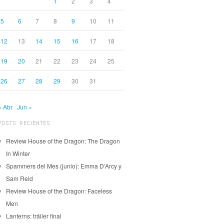
1
2
3
4
5
6
7
8
9
10
11
12
13
14
15
16
17
18
19
20
21
22
23
24
25
26
27
28
29
30
31
« Abr
Jun »
POSTS RECIENTES
Review House of the Dragon: The Dragon
In Winter
Spammers del Mes (junio): Emma D’Arcy y
Sam Reid
Review House of the Dragon: Faceless
Men
Lanterns: tráiler final