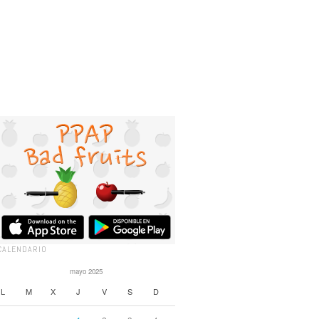
CALENDARIO
mayo 2025
L
M
X
J
V
S
D