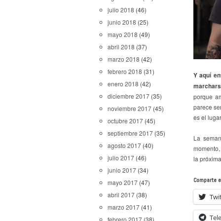
julio 2018
(46)
junio 2018
(25)
mayo 2018
(49)
abril 2018
(37)
marzo 2018
(42)
febrero 2018
(31)
Y aquí en
enero 2018
(42)
marcharse
diciembre 2017
(35)
porque am
parece ser
noviembre 2017
(45)
es el luga
octubre 2017
(45)
septiembre 2017
(35)
La semana
agosto 2017
(40)
momento, 
julio 2017
(46)
la próxima
junio 2017
(34)
Comparte e
mayo 2017
(47)
abril 2017
(38)
Twi
marzo 2017
(41)
Tel
febrero 2017
(38)