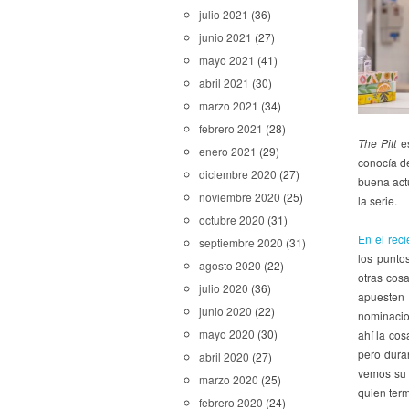
julio 2021
(36)
junio 2021
(27)
mayo 2021
(41)
abril 2021
(30)
marzo 2021
(34)
febrero 2021
(28)
The Pitt
es
enero 2021
(29)
conocía d
diciembre 2020
(27)
buena act
noviembre 2020
(25)
la serie.
octubre 2020
(31)
En el rec
septiembre 2020
(31)
los punto
agosto 2020
(22)
otras cosa
julio 2020
(36)
apuesten
junio 2020
(22)
nominacio
mayo 2020
(30)
ahí la cos
pero dura
abril 2020
(27)
vemos su 
marzo 2020
(25)
quien ter
febrero 2020
(24)