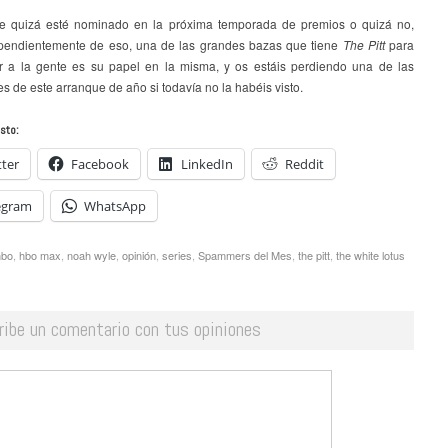
 quizá esté nominado en la próxima temporada de premios o quizá no,
pendientemente de eso, una de las grandes bazas que tiene
The Pitt
para
 a la gente es su papel en la misma, y os estáis perdiendo una de las
s de este arranque de año si todavía no la habéis visto.
sto:
tter
Facebook
LinkedIn
Reddit
egram
WhatsApp
hbo
,
hbo max
,
noah wyle
,
opinión
,
series
,
Spammers del Mes
,
the pitt
,
the white lotus
ribe un comentario con tus opiniones