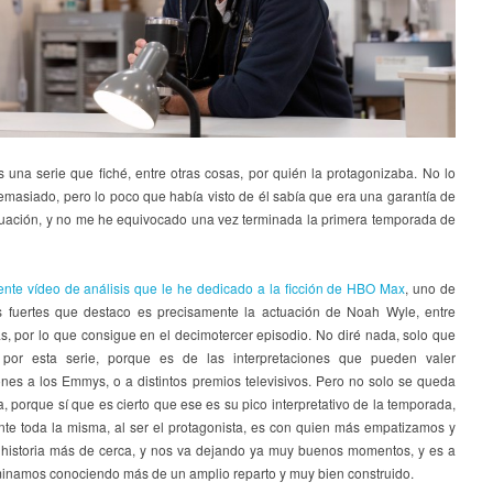
 una serie que fiché, entre otras cosas, por quién la protagonizaba. No lo
emasiado, pero lo poco que había visto de él sabía que era una garantía de
uación, y no me he equivocado una vez terminada la primera temporada de
iente vídeo de análisis que le he dedicado a la ficción de HBO Max
, uno de
s fuertes que destaco es precisamente la actuación de Noah Wyle, entre
s, por lo que consigue en el decimotercer episodio. No diré nada, solo que
 por esta serie, porque es de las interpretaciones que pueden valer
nes a los Emmys, o a distintos premios televisivos. Pero no solo se queda
a, porque sí que es cierto que ese es su pico interpretativo de la temporada,
nte toda la misma, al ser el protagonista, es con quien más empatizamos y
historia más de cerca, y nos va dejando ya muy buenos momentos, y es a
minamos conociendo más de un amplio reparto y muy bien construido.