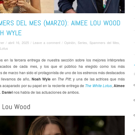
MERS DEL MES (MARZO): AIMEE LOU WOOD
AH WYLE
mer
/
abril 16, 2025
/
Leave a comment
/
Opinión
,
Series
,
Spammers del Mes
,
Lotus
s en la tercera entrega de nuestra sección sobre los mejores intérpretes
acados de cada mes, y los que el público ha elegido como los más
s de marzo han sido el protagonista de uno de los estrenos más destacados
 llevamos de año,
Noah Wyle
en
The Pitt
; y una de las actrices que más
a acaparado por su papel en la reciente entrega de
The White Lotus
,
Aimee
.
Daniel
nos habla de las actuaciones de ambos.
e Lou Wood