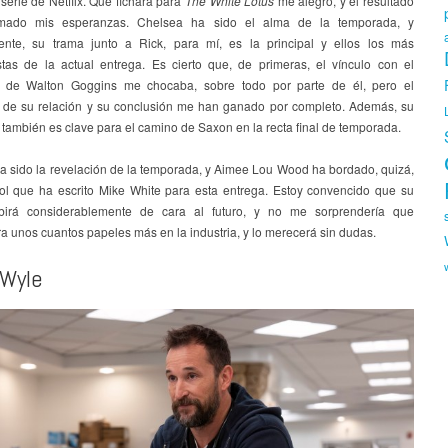
serie de Netflix. Que fichara para
The White Lotus
me alegró, y el resultado
rmado mis esperanzas. Chelsea ha sido el alma de la temporada, y
nte, su trama junto a Rick, para mí, es la principal y ellos los más
stas de la actual entrega. Es cierto que, de primeras, el vínculo con el
e de Walton Goggins me chocaba, sobre todo por parte de él, pero el
o de su relación y su conclusión me han ganado por completo. Además, su
también es clave para el camino de Saxon en la recta final de temporada.
a sido la revelación de la temporada, y Aimee Lou Wood ha bordado, quizá,
rol que ha escrito Mike White para esta entrega. Estoy convencido que su
birá considerablemente de cara al futuro, y no me sorprendería que
a unos cuantos papeles más en la industria, y lo merecerá sin dudas.
Wyle