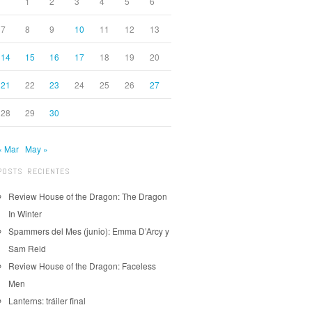
1
2
3
4
5
6
7
8
9
10
11
12
13
14
15
16
17
18
19
20
21
22
23
24
25
26
27
28
29
30
« Mar
May »
POSTS RECIENTES
Review House of the Dragon: The Dragon
In Winter
Spammers del Mes (junio): Emma D’Arcy y
Sam Reid
Review House of the Dragon: Faceless
Men
Lanterns: tráiler final