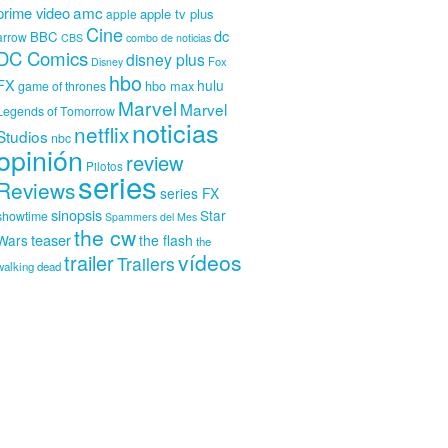
amc
prime video
apple tv plus
apple
Cine
dc
BBC
arrow
CBS
combo de noticias
DC Comics
disney plus
Fox
Disney
hbo
FX
hulu
hbo max
game of thrones
Marvel
Marvel
Legends of Tomorrow
noticias
netflix
Studios
nbc
opinión
review
Pilotos
series
Reviews
series FX
sinopsis
Star
showtime
Spammers del Mes
the cw
teaser
Wars
the flash
the
vídeos
trailer
Trailers
walking dead