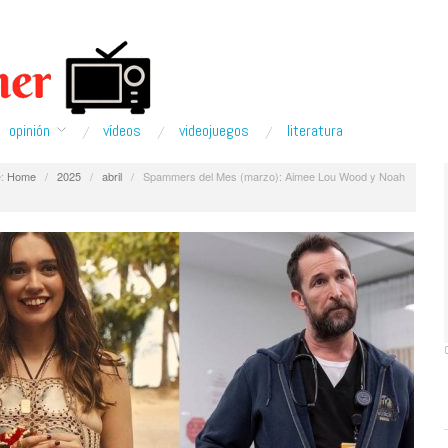
opinión
ví­deos
videojuegos
literatura
:
Home
/
2025
/
abril
/
Spammers del Mes (marzo): Aimee Lou Wood y Noah