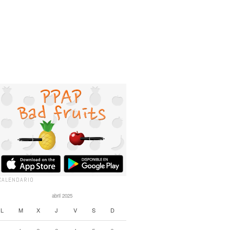
CALENDARIO
abril 2025
L
M
X
J
V
S
D