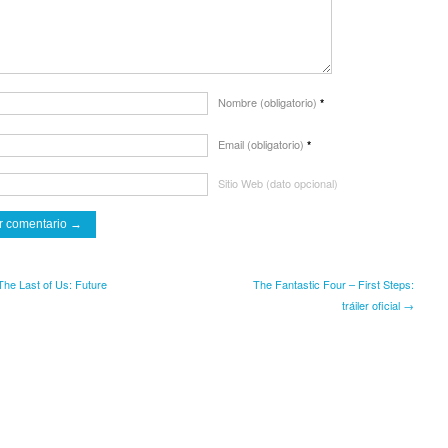
Nombre (obligatorio)
*
Email (obligatorio)
*
Sitio Web (dato opcional)
he Last of Us: Future
The Fantastic Four – First Steps:
tráiler oficial →