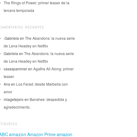
The Rings of Power: primer teaser de la
tercera temporada
COMENTARIOS RECIENTES
.Gabriela
en
The Abandons: la nueva serie
de Lena Headey en Netflix
Gabriela
en
The Abandons: la nueva serie
de Lena Headey en Netflix
casaspammer
en
Agatha All Along: primer
teaser
Ans
en
Los Farad: desde Marbella con
amor
mlagetejero
en
Banshee: despedida y
agradecimiento.
ETIQUETAS
amazon
amazon
ABC
Amazon Prime