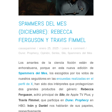
SPAMMERS DEL MES
(DICIEMBRE): REBECCA
FERGUSON Y TRAVIS FIMMEL
casaspammer
/
enero 25, 2025
/
Leave a comment
/
Dune: Prophecy
,
Opinión
,
Series
,
Silo
,
Spammers del Mes
Los amantes de la ciencia ficción están de
enhorabuena, porque en esta nueva edición de
Spammers del Mes
, los escogidos por los votos de
nuestros seguidores en las
encuestas realizadas en el
perfil de X
, han sido dos intérpretes que protagonizan
dos grandes productos del género:
Rebecca
Ferguson
, actriz principal de
, de Apple TV Plus; y
Silo
Travis Fimmel
, que participa en
en
Dune: Prophecy
HBO.
Iván y Daniel
nos hablarán de sus papeles,
respectivamente.