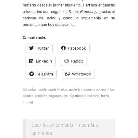
misterio desde el primer momento, Hart nos enganchó
a todos los que seguimos
Dune: Prophecy
, gracias al
carisma del actor y cómo lo implementó en su
personaje que hoy destacamos.
Comparte esto:
Twitter
Facebook
LinkedIn
Reddit
Telegram
WhatsApp
Etiquetas:
apple
,
apple tv plus
,
apple tv+
,
dune prophecy
,
hbo
,
opinión
,
rebecca ferguson
,
silo
,
Spammers del Mes
,
travis
fimmel
Escribe un comentario con tus
opiniones