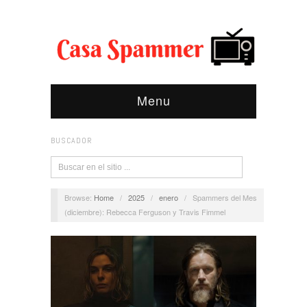
Menu
BUSCADOR
Browse:
Home
/
2025
/
enero
/
Spammers del Mes
(diciembre): Rebecca Ferguson y Travis Fimmel