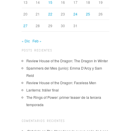
13
14
15
16
17
18
19
20
21
22
23
24
25
26
27
28
29
30
31
« Dic
Feb »
POSTS RECIENTES
Review House of the Dragon: The Dragon In Winter
Spammers del Mes (junio): Emma D’Arcy y Sam
Reid
Review House of the Dragon: Faceless Men
Lanterns: tráiler final
The Rings of Power: primer teaser de la tercera
temporada
COMENTARIOS RECIENTES