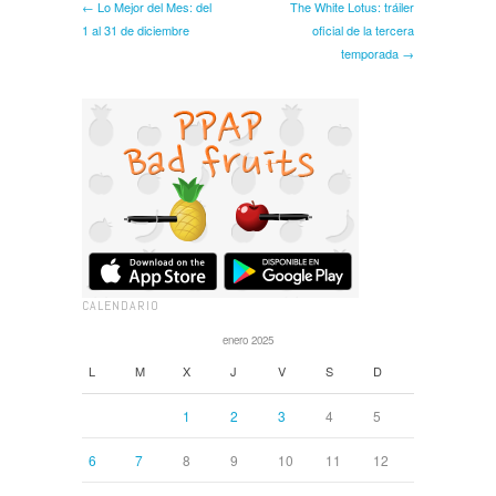
← Lo Mejor del Mes: del
The White Lotus: tráiler
1 al 31 de diciembre
oficial de la tercera
temporada →
CALENDARIO
enero 2025
L
M
X
J
V
S
D
1
2
3
4
5
6
7
8
9
10
11
12