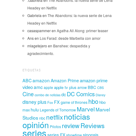
.Gabriela
en
The Abandons: la nueva serie de Lena
Headey en Netflix
Gabriela
en
The Abandons: la nueva serie de Lena
Headey en Netflix
casaspammer
en
Agatha All Along: primer teaser
Ans
en
Los Farad: desde Marbella con amor
mlagetejero
en
Banshee: despedida y
agradecimiento.
ETIQUETAS
amazon
amazon prime
ABC
Amazon Prime
amc
video
apple tv plus
BBC
apple
arrow
CBS
Cine
DC Comics
dc
combo de noticias
Disney
hbo
disney plus
FX
hbo
game of thrones
Fox
Marvel
Marvel
hulu
max
Legends of Tomorrow
noticias
netflix
Studios
nbc
opinión
Reviews
review
Pilotos
series
sinopsis
series FX
showtime