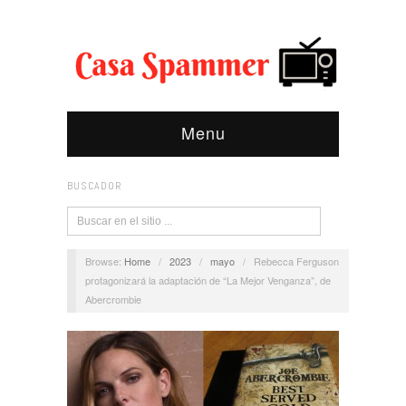
Menu
BUSCADOR
Browse:
Home
/
2023
/
mayo
/
Rebecca Ferguson
protagonizará la adaptación de “La Mejor Venganza”, de
Abercrombie