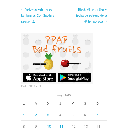
← Yellowjackets no es
Black Mirror: tráiler y
tan buena. Con Spoilers
fecha de estreno de la
season 2.
6ª temporada →
CALENDARIO
mayo 2023
L
M
X
J
V
S
D
1
2
3
4
5
6
7
8
9
10
11
12
13
14