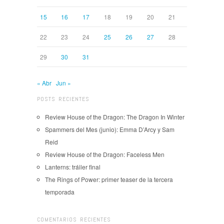
15
16
17
18
19
20
21
22
23
24
25
26
27
28
29
30
31
« Abr
Jun »
POSTS RECIENTES
Review House of the Dragon: The Dragon In Winter
Spammers del Mes (junio): Emma D’Arcy y Sam
Reid
Review House of the Dragon: Faceless Men
Lanterns: tráiler final
The Rings of Power: primer teaser de la tercera
temporada
COMENTARIOS RECIENTES