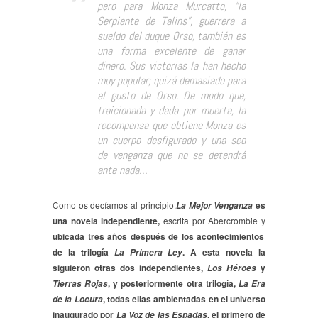
pero para Monza Murcatto, “la
Serpiente de Talins”, guerrera a
sueldo del duque Orso, también es
una forma excelente de ganar
dinero. Sus victorias la han hecho
muy popular; quizá demasiado para
el gusto de Orso. De modo que,
traicionada y dada por muerta, la
recompensa que obtiene Monza es
un cuerpo desfigurado y una sed
de venganza que no se detendrá
ante nada…
Como os decíamos al principio,
es
La Mejor Venganza
una novela independiente,
escrita por Abercrombie y
ubicada tres años después de los acontecimientos
de la trilogía
. A esta novela la
La Primera Ley
siguieron otras dos independientes,
y
Los Héroes
, y posteriormente otra trilogía,
Tierras Rojas
La Era
, todas ellas ambientadas en el universo
de la Locura
inaugurado por
, el primero de
La Voz de las Espadas