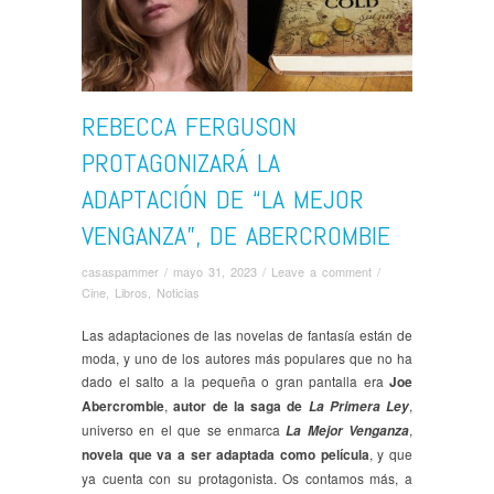
REBECCA FERGUSON
PROTAGONIZARÁ LA
ADAPTACIÓN DE “LA MEJOR
VENGANZA”, DE ABERCROMBIE
casaspammer
/
mayo 31, 2023
/
Leave a comment
/
Cine
,
Libros
,
Noticias
Las adaptaciones de las novelas de fantasía están de
moda, y uno de los autores más populares que no ha
dado el salto a la pequeña o gran pantalla era
Joe
Abercrombie
,
autor de la saga de
,
La Primera Ley
universo en el que se enmarca
,
La Mejor Venganza
novela que va a ser adaptada como película
, y que
ya cuenta con su protagonista. Os contamos más, a