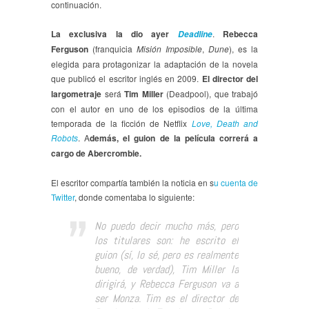
continuación.
La exclusiva la dio ayer
.
Rebecca
Deadline
Ferguson
(franquicia
Misión Imposible
,
Dune
), es la
elegida para protagonizar la adaptación de la novela
que publicó el escritor inglés en 2009.
El director del
largometraje
será
Tim Miller
(Deadpool), que trabajó
con el autor en uno de los episodios de la última
temporada de la ficción de Netflix
Love, Death and
Robots
. A
demás, el guion de la película correrá a
cargo de Abercrombie.
El escritor compartía también la noticia en s
u cuenta de
Twitter
, donde comentaba lo siguiente:
No puedo decir mucho más, pero
los titulares son: he escrito el
guion (sí, lo sé, pero es realmente
bueno, de verdad), Tim Miller la
dirigirá, y Rebecca Ferguson va a
ser Monza. Tim es el director de