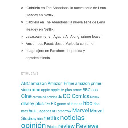
.Gabriela
en
The Abandons: la nueva serie de Lena
Headey en Netflix
Gabriela
en
The Abandons: la nueva serie de Lena
Headey en Netflix
casaspammer
en
Agatha All Along: primer teaser
Ans
en
Los Farad: desde Marbella con amor
mlagetejero
en
Banshee: despedida y
agradecimiento.
ETIQUETAS
amazon
amazon prime
ABC
Amazon Prime
amc
video
apple tv plus
BBC
apple
arrow
CBS
Cine
DC Comics
dc
combo de noticias
Disney
hbo
disney plus
FX
hbo
game of thrones
Fox
Marvel
Marvel
hulu
max
Legends of Tomorrow
noticias
netflix
Studios
nbc
opinión
Reviews
review
Pilotos