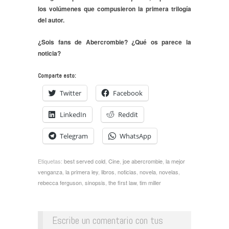
los volúmenes que compusieron la primera trilogía
del autor.
¿Sois fans de Abercrombie? ¿Qué os parece la
noticia?
Comparte esto:
Twitter
Facebook
LinkedIn
Reddit
Telegram
WhatsApp
Etiquetas:
best served cold
,
Cine
,
joe abercrombie
,
la mejor
venganza
,
la primera ley
,
libros
,
noticias
,
novela
,
novelas
,
rebecca ferguson
,
sinopsis
,
the first law
,
tim miller
Escribe un comentario con tus