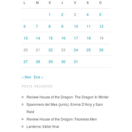
L
M
X
J
V
S
D
1
2
3
4
5
6
7
8
9
10
11
12
13
14
15
16
17
18
19
20
21
22
23
24
25
26
27
28
29
30
31
« Nov
Ene »
POSTS RECIENTES
Review House of the Dragon: The Dragon In Winter
Spammers del Mes (junio): Emma D’Arcy y Sam
Reid
Review House of the Dragon: Faceless Men
Lanterns: tráiler final