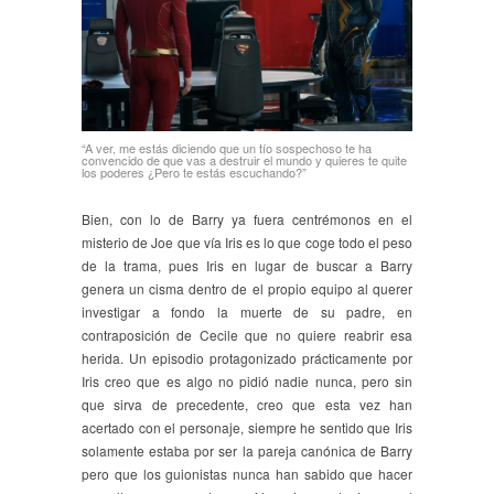
“A ver, me estás diciendo que un tío sospechoso te ha
convencido de que vas a destruir el mundo y quieres te quite
los poderes ¿Pero te estás escuchando?”
Bien, con lo de Barry ya fuera centrémonos en el
misterio de Joe que vía Iris es lo que coge todo el peso
de la trama, pues Iris en lugar de buscar a Barry
genera un cisma dentro de el propio equipo al querer
investigar a fondo la muerte de su padre, en
contraposición de Cecile que no quiere reabrir esa
herida. Un episodio protagonizado prácticamente por
Iris creo que es algo no pidió nadie nunca, pero sin
que sirva de precedente, creo que esta vez han
acertado con el personaje, siempre he sentido que Iris
solamente estaba por ser la pareja canónica de Barry
pero que los guionistas nunca han sabido que hacer