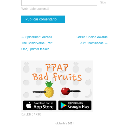
Sitio
Web (dato opcional)
← Spiderman: Across
Critics Choice Awards
The Spiderverse (Part
2021: nominados →
One): primer teaser
CALENDARIO
diciembre 2021