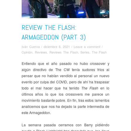
REVIEW THE FLASH:
ARMAGEDDON (PART 3)
Iván Cuerva
/
diciembre 6, 2021
/
Leave a comment
/
Opinión
,
Reviews
,
Reviews The Flash
,
Series
,
The Flash
Entiendo que el año pasado no hubo crossover y
algún directivo de The CW tenía sudores fríos al
pensar que no habían vendido al personal un nuevo
evento por culpa del COVID, pero de ahí ha traspasar
todo el mal hacer que ha tenido
The Flash
en lo
últimos años lo que los crossovers me parece un
movimiento bastante pobre. En fin, tras estos lamentos
analicemos que nos ha dejado la parte intermedia de
este Armageddon.
La semana pasada cerramos con Barry pidiéndo
ayuda a Black Lightnight tras descubrir que Joe lleva