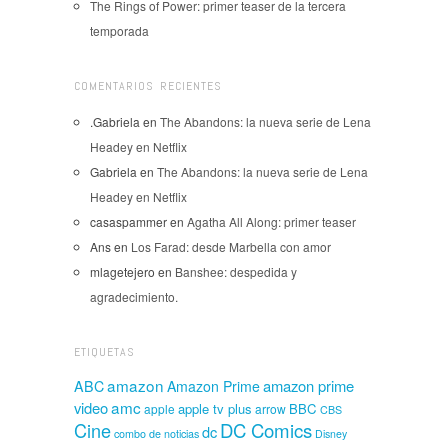
The Rings of Power: primer teaser de la tercera
temporada
COMENTARIOS RECIENTES
.Gabriela
en
The Abandons: la nueva serie de Lena
Headey en Netflix
Gabriela
en
The Abandons: la nueva serie de Lena
Headey en Netflix
casaspammer
en
Agatha All Along: primer teaser
Ans
en
Los Farad: desde Marbella con amor
mlagetejero
en
Banshee: despedida y
agradecimiento.
ETIQUETAS
amazon
amazon prime
ABC
Amazon Prime
amc
video
apple tv plus
BBC
apple
arrow
CBS
Cine
DC Comics
dc
combo de noticias
Disney