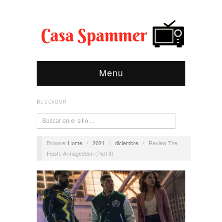
Menu
BUSCADOR
Browse:
Home
/
2021
/
diciembre
/
Review The
Flash: Armageddon (Part 3)