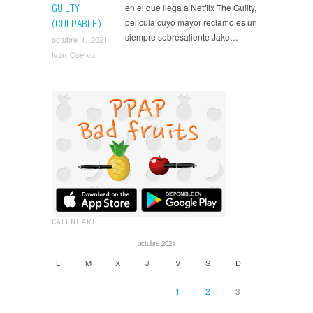
GUILTY
en el que llega a Netflix The Guilty,
(CULPABLE)
película cuyo mayor reclamo es un
siempre sobresaliente Jake…
octubre 1, 2021
Iván Cuerva
CALENDARIO
octubre 2021
L
M
X
J
V
S
D
1
2
3