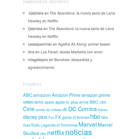
COMENTARIOS RECIENTES
.Gabriela
en
The Abandons: la nueva serie de Lena
Headey en Netflix
Gabriela
en
The Abandons: la nueva serie de Lena
Headey en Netflix
casaspammer
en
Agatha All Along: primer teaser
Ans
en
Los Farad: desde Marbella con amor
mlagetejero
en
Banshee: despedida y
agradecimiento.
ETIQUETAS
amazon
amazon prime
ABC
Amazon Prime
amc
video
apple tv plus
BBC
apple
arrow
CBS
Cine
DC Comics
dc
combo de noticias
Disney
hbo
disney plus
FX
hbo
game of thrones
Fox
Marvel
Marvel
hulu
max
Legends of Tomorrow
noticias
netflix
Studios
nbc