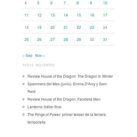
4
5
6
7
8
9
10
11
12
13
14
15
16
17
18
19
20
21
22
23
24
25
26
27
28
29
30
31
« Sep
Nov »
POSTS RECIENTES
Review House of the Dragon: The Dragon In Winter
Spammers del Mes (junio): Emma D’Arcy y Sam
Reid
Review House of the Dragon: Faceless Men
Lanterns: tráiler final
The Rings of Power: primer teaser de la tercera
temporada