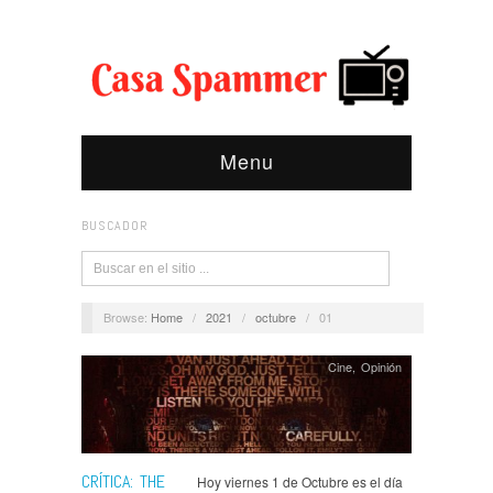
Menu
BUSCADOR
Browse:
Home
/
2021
/
octubre
/
01
Cine
,
Opinión
CRÍTICA: THE
Hoy viernes 1 de Octubre es el día