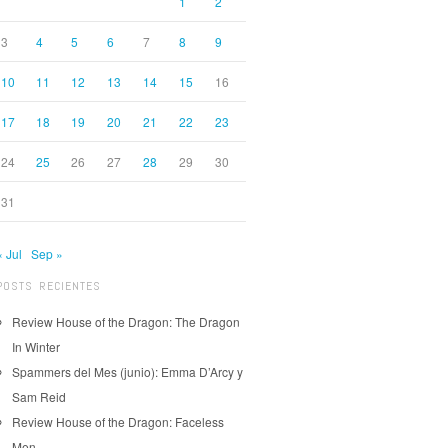
1
2
3
4
5
6
7
8
9
10
11
12
13
14
15
16
17
18
19
20
21
22
23
24
25
26
27
28
29
30
31
« Jul
Sep »
POSTS RECIENTES
Review House of the Dragon: The Dragon
In Winter
Spammers del Mes (junio): Emma D’Arcy y
Sam Reid
Review House of the Dragon: Faceless
Men