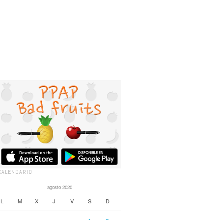
CALENDARIO
agosto 2020
L
M
X
J
V
S
D