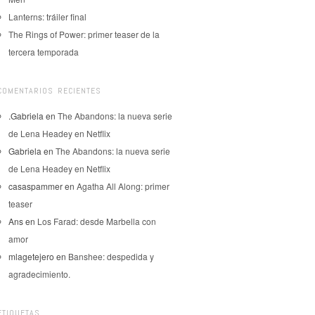
Lanterns: tráiler final
The Rings of Power: primer teaser de la
tercera temporada
COMENTARIOS RECIENTES
.Gabriela
en
The Abandons: la nueva serie
de Lena Headey en Netflix
Gabriela
en
The Abandons: la nueva serie
de Lena Headey en Netflix
casaspammer
en
Agatha All Along: primer
teaser
Ans
en
Los Farad: desde Marbella con
amor
mlagetejero
en
Banshee: despedida y
agradecimiento.
ETIQUETAS