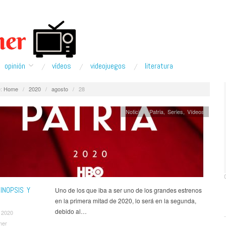
opinión
ví­deos
videojuegos
literatura
:
Home
/
2020
/
agosto
/
28
Noticias
,
Patria
,
Series
,
Ví­deos
SINOPSIS Y
Uno de los que iba a ser uno de los grandes estrenos
en la primera mitad de 2020, lo será en la segunda,
debido al…
 2020
mer