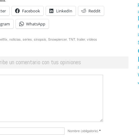
sto:
tter
Facebook
LinkedIn
Reddit
egram
WhatsApp
etflix
,
noticias
,
series
,
sinopsis
,
Snowpiercer
,
TNT
,
trailer
,
vídeos
ribe un comentario con tus opiniones
Nombre (obligatorio)
*