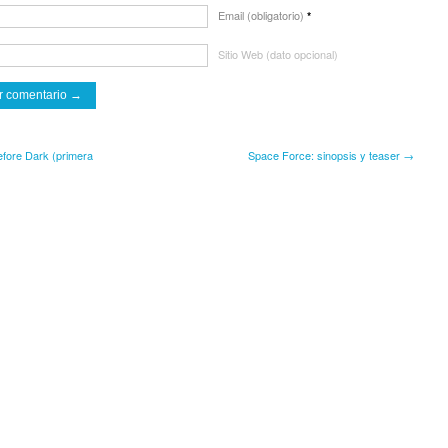
Email (obligatorio)
*
Sitio Web (dato opcional)
ore Dark (primera
Space Force: sinopsis y teaser →