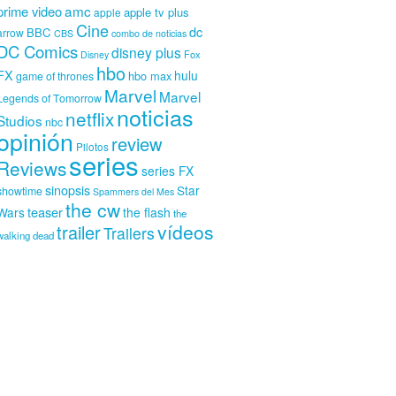
amc
prime video
apple tv plus
apple
Cine
dc
BBC
arrow
CBS
combo de noticias
DC Comics
disney plus
Fox
Disney
hbo
FX
hulu
hbo max
game of thrones
Marvel
Marvel
Legends of Tomorrow
noticias
netflix
Studios
nbc
opinión
review
Pilotos
series
Reviews
series FX
sinopsis
Star
showtime
Spammers del Mes
the cw
teaser
Wars
the flash
the
vídeos
trailer
Trailers
walking dead