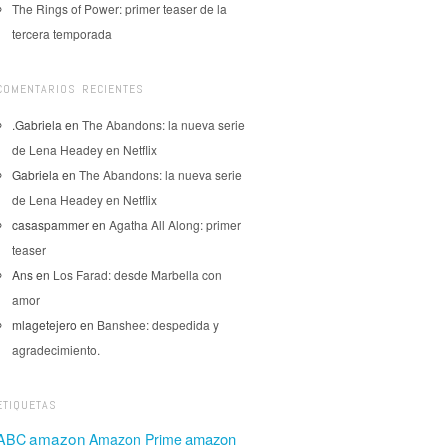
The Rings of Power: primer teaser de la
tercera temporada
COMENTARIOS RECIENTES
.Gabriela
en
The Abandons: la nueva serie
de Lena Headey en Netflix
Gabriela
en
The Abandons: la nueva serie
de Lena Headey en Netflix
casaspammer
en
Agatha All Along: primer
teaser
Ans
en
Los Farad: desde Marbella con
amor
mlagetejero
en
Banshee: despedida y
agradecimiento.
ETIQUETAS
amazon
amazon
ABC
Amazon Prime