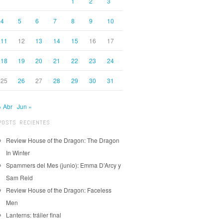
1
2
3
4
5
6
7
8
9
10
11
12
13
14
15
16
17
18
19
20
21
22
23
24
25
26
27
28
29
30
31
« Abr
Jun »
POSTS RECIENTES
Review House of the Dragon: The Dragon
In Winter
Spammers del Mes (junio): Emma D’Arcy y
Sam Reid
Review House of the Dragon: Faceless
Men
Lanterns: tráiler final