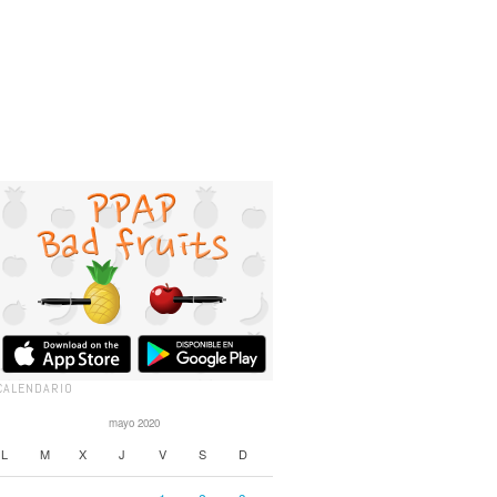
CALENDARIO
mayo 2020
L
M
X
J
V
S
D