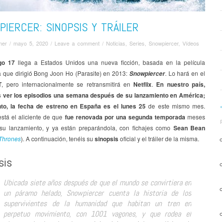
IERCER: SINOPSIS Y TRÁILER
mer
/
mayo 5, 2020
/
Leave a comment
/
Noticias
,
Series
,
Snowpiercer
,
Ví­deos
go 17
llega a Estados Unidos una nueva ficción, basada en la película
que dirigió Bong Joon Ho (Parasite) en 2013:
. Lo hará en el
Snowpiercer
T
, pero internacionalmente se retransmitirá en
Netflix
.
En nuestro país,
 ver los episodios una semana después de su lanzamiento en América;
nto, la fecha de estreno en España es el lunes 25
de este mismo mes.
stá el aliciente de que
fue renovada por una segunda temporada
meses
su lanzamiento, y ya están preparándola, con fichajes como
Sean Bean
Thrones
). A continuación, tenéis su
sinopsis
oficial y el tráiler de la misma.
sis
Ubicada siete años después de que el mundo se convirtiera en
un páramo helado, Snowpiercer cuenta la historia de los
supervivientes de la humanidad que habitan un tren en
perpetuo movimiento, con 1001 vagones, y que rodea el