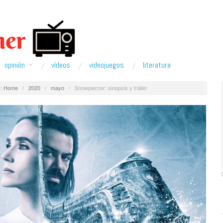
opinión
ví­deos
videojuegos
literatura
:
Home
/
2020
/
mayo
/
Snowpiercer: sinopsis y tráiler