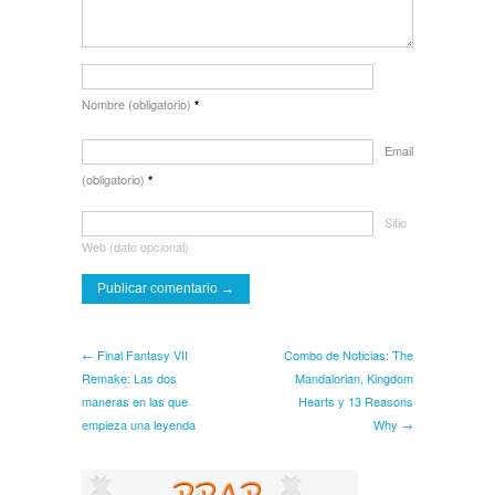
Nombre (obligatorio)
*
Email
(obligatorio)
*
Sitio
Web (dato opcional)
← Final Fantasy VII
Combo de Noticias: The
Remake: Las dos
Mandalorian, Kingdom
maneras en las que
Hearts y 13 Reasons
empieza una leyenda
Why →