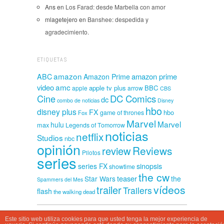
Ans
en
Los Farad: desde Marbella con amor
mlagetejero
en
Banshee: despedida y
agradecimiento.
ETIQUETAS
amazon
amazon prime
ABC
Amazon Prime
amc
video
apple tv plus
BBC
apple
arrow
CBS
Cine
DC Comics
dc
combo de noticias
Disney
hbo
disney plus
FX
hbo
game of thrones
Fox
Marvel
Marvel
hulu
max
Legends of Tomorrow
noticias
netflix
Studios
nbc
opinión
Reviews
review
Pilotos
series
sinopsis
series FX
showtime
the cw
teaser
Star Wars
the
Spammers del Mes
vídeos
trailer
Trailers
flash
the walking dead
Este sitio web utiliza cookies para que usted tenga la mejor experiencia de
CasaSpammer © 2026