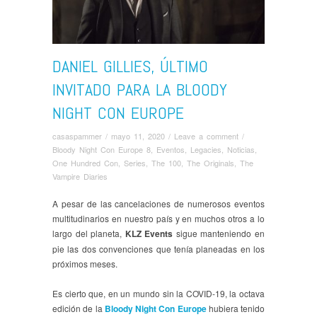
DANIEL GILLIES, ÚLTIMO
INVITADO PARA LA BLOODY
NIGHT CON EUROPE
casaspammer
/
mayo 11, 2020
/
Leave a comment
/
Bloody Night Con Europe 8
,
Eventos
,
Legacies
,
Noticias
,
One Hundred Con
,
Series
,
The 100
,
The Originals
,
The
Vampire Diaries
A pesar de las cancelaciones de numerosos eventos
multitudinarios en nuestro país y en muchos otros a lo
largo del planeta,
KLZ Events
sigue manteniendo en
pie las dos convenciones que tenía planeadas en los
próximos meses.
Es cierto que, en un mundo sin la COVID-19, la octava
edición de la
Bloody Night Con Europe
hubiera tenido