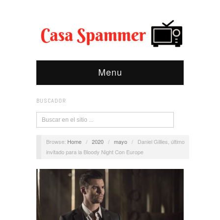
Menu
BUSCADOR
Browse:
Home
/
2020
/
mayo
/
Daniel Gillies, último
invitado para la Bloody Night Con Europe