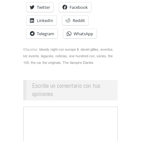
Twitter
Facebook
LinkedIn
Reddit
Telegram
WhatsApp
Etiquetas:
bloody night con europe 8
,
daniel gillies
,
eventos
,
klz events
,
legacies
,
noticias
,
one hundred con
,
series
,
the
100
,
the cw
,
the originals
,
The Vampire Diaries
Escribe un comentario con tus
opiniones