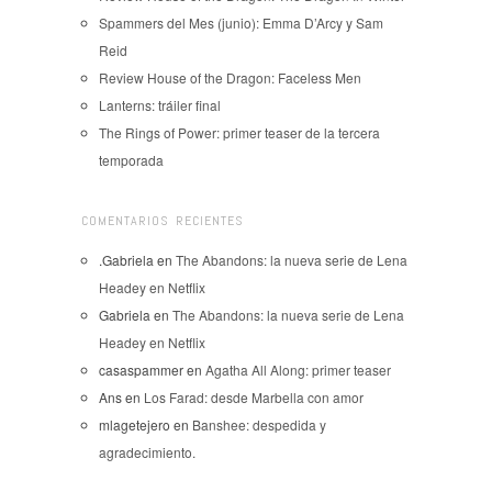
Spammers del Mes (junio): Emma D’Arcy y Sam
Reid
Review House of the Dragon: Faceless Men
Lanterns: tráiler final
The Rings of Power: primer teaser de la tercera
temporada
COMENTARIOS RECIENTES
.Gabriela
en
The Abandons: la nueva serie de Lena
Headey en Netflix
Gabriela
en
The Abandons: la nueva serie de Lena
Headey en Netflix
casaspammer
en
Agatha All Along: primer teaser
Ans
en
Los Farad: desde Marbella con amor
mlagetejero
en
Banshee: despedida y
agradecimiento.