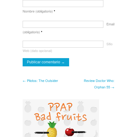
Nombre (obligatorio)
*
Email
(obligatorio)
*
Sitio
Web (dato opcional)
← Pilotos: The Outsider
Review Doctor Who:
Orphan 55 →