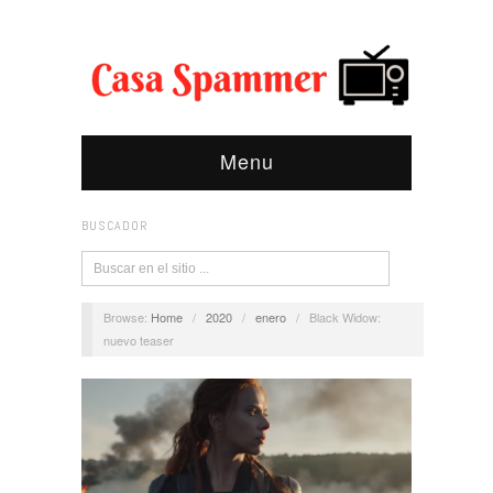
Menu
BUSCADOR
Browse:
Home
/
2020
/
enero
/
Black Widow:
nuevo teaser