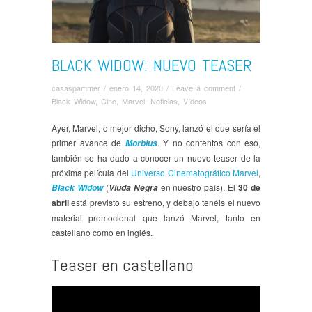
BLACK WIDOW: NUEVO TEASER
casaspammer
/
enero 14, 2020
/
Leave a comment
/
Black Widow
,
Cine
,
Marvel
,
Noticias
,
Ví­deos
Ayer, Marvel, o mejor dicho, Sony, lanzó el que sería el
primer avance de
. Y no contentos con eso,
Morbius
también se ha dado a conocer un nuevo teaser de la
próxima película del
Universo Cinematográfico Marvel
,
(
en nuestro país). El
30 de
Black Widow
Viuda Negra
abril
está previsto su estreno, y debajo tenéis el nuevo
material promocional que lanzó Marvel, tanto en
castellano como en inglés.
Teaser en castellano