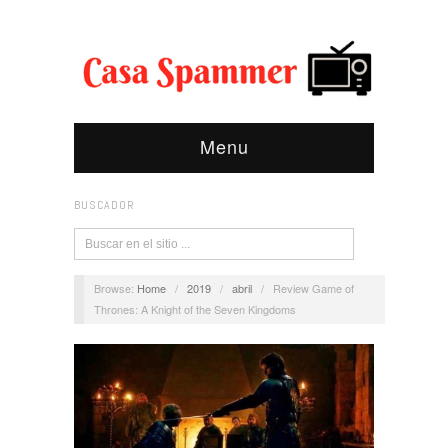
Menu
BUSCADOR
Browse:
Home
/
2019
/
abril
/
Review Game of
Thrones: A Knight of the Seven Kingdoms