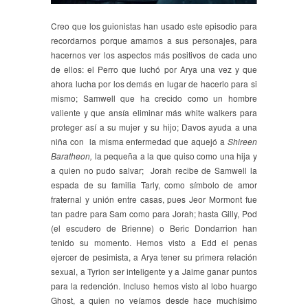
Creo que los guionistas han usado este episodio para
recordarnos porque amamos a sus personajes, para
hacernos ver los aspectos más positivos de cada uno
de ellos: el Perro que luchó por Arya una vez y que
ahora lucha por los demás en lugar de hacerlo para si
mismo; Samwell que ha crecido como un hombre
valiente y que ansía eliminar más white walkers para
proteger así a su mujer y su hijo; Davos ayuda a una
niña con la misma enfermedad que aquejó a
Shireen
Baratheon,
la pequeña a la que quiso como una hija y
a quien no pudo salvar; Jorah recibe de Samwell la
espada de su familia Tarly, como símbolo de amor
fraternal y unión entre casas, pues Jeor Mormont fue
tan padre para Sam como para Jorah; hasta Gilly, Pod
(el escudero de Brienne) o Beric Dondarrion han
tenido su momento. Hemos visto a Edd el penas
ejercer de pesimista, a Arya tener su primera relación
sexual, a Tyrion ser inteligente y a Jaime ganar puntos
para la redención. Incluso hemos visto al lobo huargo
Ghost, a quien no veíamos desde hace muchísimo