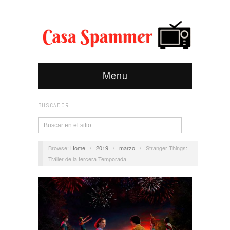
Menu
BUSCADOR
Browse:
Home
/
2019
/
marzo
/
Stranger Things:
Tráiler de la tercera Temporada