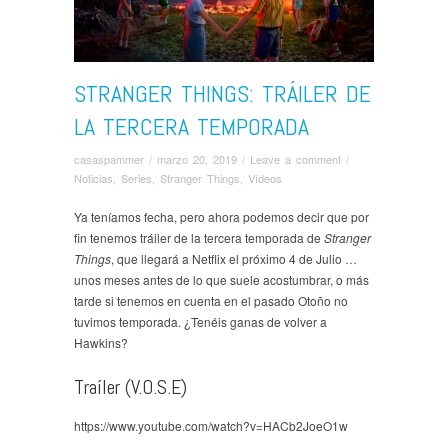
STRANGER THINGS: TRÁILER DE
LA TERCERA TEMPORADA
casaspammer
/
marzo 20, 2019
/
Leave a comment
/
Noticias
,
Series
,
Stranger Things
,
Ví­deos
Ya teníamos fecha, pero ahora podemos decir que por
fin tenemos tráiler de la tercera temporada de
Stranger
Things
, que llegará a Netflix el próximo 4 de Julio …
unos meses antes de lo que suele acostumbrar, o más
tarde si tenemos en cuenta en el pasado Otoño no
tuvimos temporada. ¿Tenéis ganas de volver a
Hawkins?
Traíler (V.O.S.E)
https://www.youtube.com/watch?v=HACb2JoeO1w