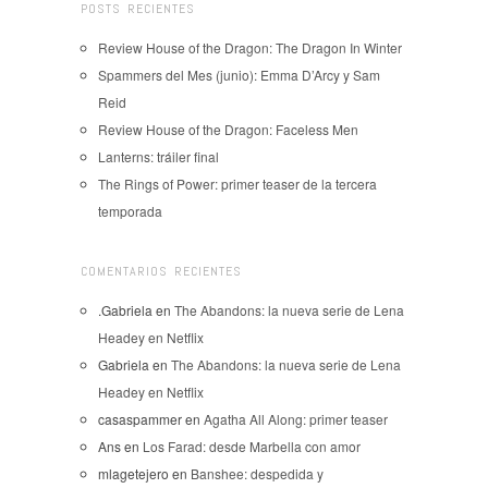
POSTS RECIENTES
Review House of the Dragon: The Dragon In Winter
Spammers del Mes (junio): Emma D’Arcy y Sam
Reid
Review House of the Dragon: Faceless Men
Lanterns: tráiler final
The Rings of Power: primer teaser de la tercera
temporada
COMENTARIOS RECIENTES
.Gabriela
en
The Abandons: la nueva serie de Lena
Headey en Netflix
Gabriela
en
The Abandons: la nueva serie de Lena
Headey en Netflix
casaspammer
en
Agatha All Along: primer teaser
Ans
en
Los Farad: desde Marbella con amor
mlagetejero
en
Banshee: despedida y