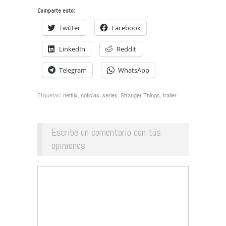
Comparte esto:
Twitter
Facebook
LinkedIn
Reddit
Telegram
WhatsApp
Etiquetas:
netflix
,
noticias
,
series
,
Stranger Things
,
trailer
Escribe un comentario con tus
opiniones