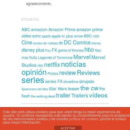
agradecimiento.
ETIQUETAS
amazon
amazon prime
ABC
Amazon Prime
amc
video
apple tv plus
BBC
apple
arrow
CBS
Cine
DC Comics
dc
combo de noticias
Disney
hbo
disney plus
FX
hbo
game of thrones
Fox
Marvel
Marvel
hulu
max
Legends of Tomorrow
noticias
netflix
Studios
nbc
opinión
Reviews
review
Pilotos
series
sinopsis
series FX
showtime
the cw
teaser
Star Wars
the
Spammers del Mes
vídeos
trailer
Trailers
flash
the walking dead
Este sitio web utiliza cookies para que usted tenga la mejor experiencia de
CasaSpammer © 2026
usuario. Si continúa navegando está dando su consentimiento para la aceptació
de las mencionadas cookies y de nuestra
política de cookies
, pinche el enlace
para mayor información.
ACEPTAR