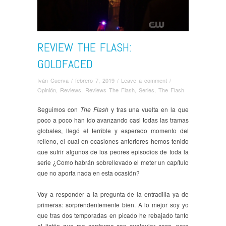
REVIEW THE FLASH:
GOLDFACED
Iván Cuerva
/
febrero 7, 2019
/
Leave a comment
/
Opinión
,
Reviews
,
Reviews The Flash
,
Series
,
The Flash
Seguimos con
The Flash
y tras una vuelta en la que
poco a poco han ido avanzando casi todas las tramas
globales, llegó el terrible y esperado momento del
relleno, el cual en ocasiones anteriores hemos tenido
que sufrir algunos de los peores episodios de toda la
serie ¿Como habrán sobrellevado el meter un capítulo
que no aporta nada en esta ocasión?
Voy a responder a la pregunta de la entradilla ya de
primeras: sorprendentemente bien. A lo mejor soy yo
que tras dos temporadas en picado he rebajado tanto
el listón que me conformo con cualquier cosa, pero