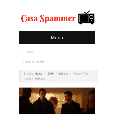
Menu
BUSCADOR
Browse:
Home
/
2019
/
febrero
/
Review The
Flash: Goldfaced