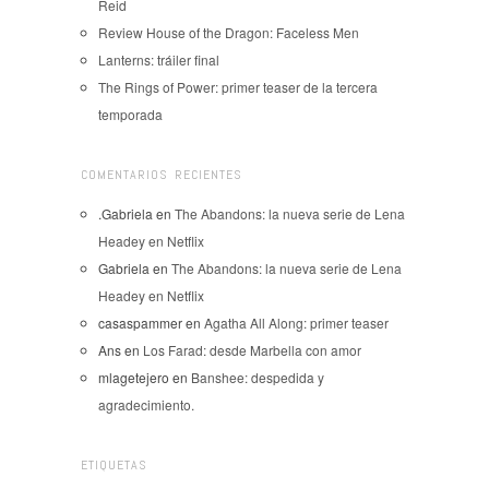
Reid
Review House of the Dragon: Faceless Men
Lanterns: tráiler final
The Rings of Power: primer teaser de la tercera
temporada
COMENTARIOS RECIENTES
.Gabriela
en
The Abandons: la nueva serie de Lena
Headey en Netflix
Gabriela
en
The Abandons: la nueva serie de Lena
Headey en Netflix
casaspammer
en
Agatha All Along: primer teaser
Ans
en
Los Farad: desde Marbella con amor
mlagetejero
en
Banshee: despedida y
agradecimiento.
ETIQUETAS