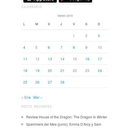
CALENDARIO
febrero 2019
L
M
X
J
V
S
D
1
2
3
4
5
6
7
8
9
10
11
12
13
14
15
16
17
18
19
20
21
22
23
24
25
26
27
28
« Ene
Mar »
POSTS RECIENTES
Review House of the Dragon: The Dragon In Winter
Spammers del Mes (junio): Emma D’Arcy y Sam