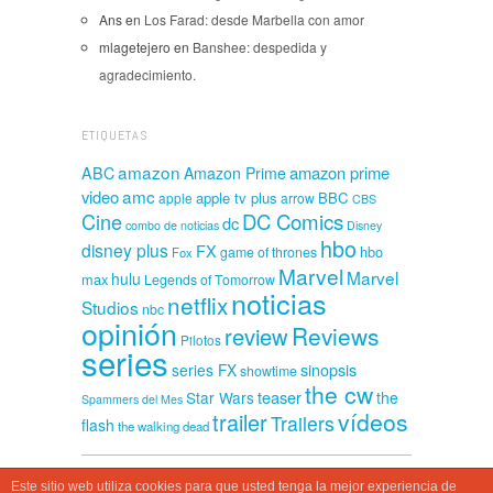
Ans
en
Los Farad: desde Marbella con amor
mlagetejero
en
Banshee: despedida y
agradecimiento.
ETIQUETAS
amazon
amazon prime
ABC
Amazon Prime
amc
video
apple tv plus
BBC
apple
arrow
CBS
Cine
DC Comics
dc
combo de noticias
Disney
hbo
disney plus
FX
hbo
game of thrones
Fox
Marvel
Marvel
hulu
max
Legends of Tomorrow
noticias
netflix
Studios
nbc
opinión
Reviews
review
Pilotos
series
sinopsis
series FX
showtime
the cw
teaser
Star Wars
the
Spammers del Mes
vídeos
trailer
Trailers
flash
the walking dead
Este sitio web utiliza cookies para que usted tenga la mejor experiencia de