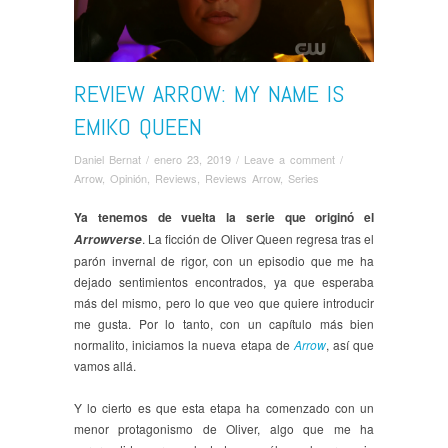
REVIEW ARROW: MY NAME IS
EMIKO QUEEN
Daniel Bernat
/
enero 23, 2019
/
Leave a comment
/
Arrow
,
Opinión
,
Reviews
,
Reviews Arrow
,
Series
Ya tenemos de vuelta la serie que originó el
. La ficción de Oliver Queen regresa tras el
Arrowverse
parón invernal de rigor, con un episodio que me ha
dejado sentimientos encontrados, ya que esperaba
más del mismo, pero lo que veo que quiere introducir
me gusta. Por lo tanto, con un capítulo más bien
normalito, iniciamos la nueva etapa de
Arrow
, así que
vamos allá.
Y lo cierto es que esta etapa ha comenzado con un
menor protagonismo de Oliver, algo que me ha