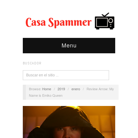
Menu
BUSCADOR
Browse:
Home
/
2019
/
enero
/
Review Arrow: My
Name is Emiko Queen