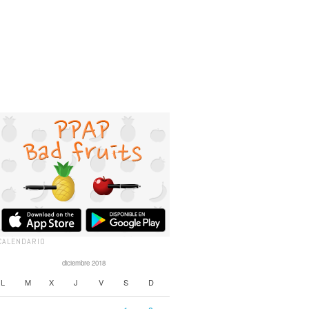
CALENDARIO
diciembre 2018
L
M
X
J
V
S
D