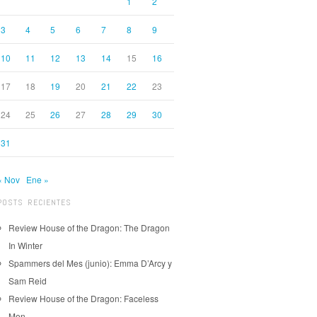
1
2
3
4
5
6
7
8
9
10
11
12
13
14
15
16
17
18
19
20
21
22
23
24
25
26
27
28
29
30
31
« Nov
Ene »
POSTS RECIENTES
Review House of the Dragon: The Dragon
In Winter
Spammers del Mes (junio): Emma D’Arcy y
Sam Reid
Review House of the Dragon: Faceless
Men