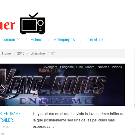
opinión
ví­deos
videojuegos
literatura
:
Home
/
2018
/
diciembre
/
07
Avengers: Endgame
,
Cine
,
Marvel
,
Noticias
,
Ví­deos
S ENDGAME:
Hoy es el día en el que ha visto la luz el primer tráiler de
TRÁILER
la que posiblemente sea una de las películas más
esperadas…
7, 2018
mer