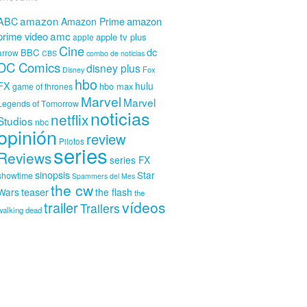
amazon
amazon
ABC
Amazon Prime
amc
prime video
apple tv plus
apple
Cine
dc
BBC
arrow
CBS
combo de noticias
DC Comics
disney plus
Fox
Disney
hbo
FX
hulu
hbo max
game of thrones
Marvel
Marvel
Legends of Tomorrow
noticias
netflix
Studios
nbc
opinión
review
Pilotos
series
Reviews
series FX
sinopsis
Star
showtime
Spammers del Mes
the cw
teaser
Wars
the flash
the
vídeos
trailer
Trailers
walking dead