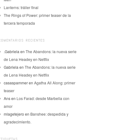
Lanterns: tráiler final
The Rings of Power: primer teaser de la
tercera temporada
COMENTARIOS RECIENTES
.Gabriela
en
The Abandons: la nueva serie
de Lena Headey en Netflix
Gabriela
en
The Abandons: la nueva serie
de Lena Headey en Netflix
casaspammer
en
Agatha All Along: primer
teaser
Ans
en
Los Farad: desde Marbella con
amor
mlagetejero
en
Banshee: despedida y
agradecimiento.
ETIQUETAS