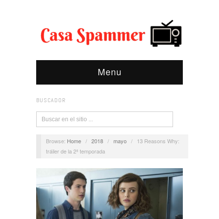
Menu
BUSCADOR
Browse:
Home
/
2018
/
mayo
/
13 Reasons Why:
tráiler de la 2ª temporada