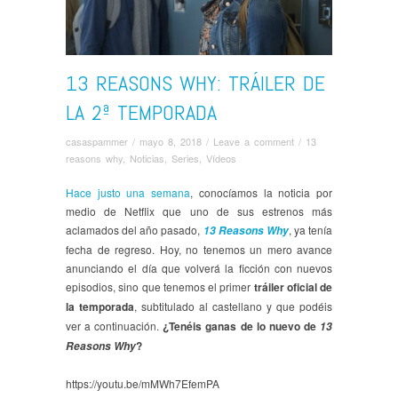
13 REASONS WHY: TRÁILER DE
LA 2ª TEMPORADA
casaspammer
/
mayo 8, 2018
/
Leave a comment
/
13
reasons why
,
Noticias
,
Series
,
Ví­deos
Hace justo una semana
, conocíamos la noticia por
medio de Netflix que uno de sus estrenos más
aclamados del año pasado,
, ya tenía
13 Reasons Why
fecha de regreso. Hoy, no tenemos un mero avance
anunciando el día que volverá la ficción con nuevos
episodios, sino que tenemos el primer
tráiler oficial de
la temporada
, subtitulado al castellano y que podéis
ver a continuación.
¿Tenéis ganas de lo nuevo de
13
?
Reasons Why
https://youtu.be/mMWh7EfemPA