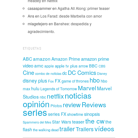
Headey en Netflix
casaspammer
en
Agatha All Along: primer teaser
Ans
en
Los Farad: desde Marbella con amor
mlagetejero
en
Banshee: despedida y
agradecimiento.
ETIQUETAS
amazon
amazon prime
ABC
Amazon Prime
amc
video
apple tv plus
BBC
apple
arrow
CBS
Cine
DC Comics
dc
combo de noticias
Disney
hbo
disney plus
FX
hbo
game of thrones
Fox
Marvel
Marvel
hulu
max
Legends of Tomorrow
noticias
netflix
Studios
nbc
opinión
Reviews
review
Pilotos
series
sinopsis
series FX
showtime
the cw
teaser
Star Wars
the
Spammers del Mes
vídeos
trailer
Trailers
flash
the walking dead