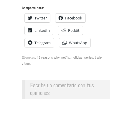
Comparte esto:
Twitter
Facebook
LinkedIn
Reddit
Telegram
WhatsApp
Etiquetas:
13 reasons why
,
netflix
,
noticias
,
series
,
trailer
,
vídeos
Escribe un comentario con tus
opiniones