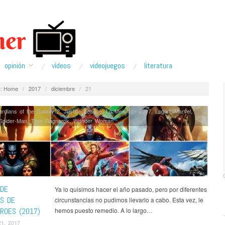
opinión
ví­deos
videojuegos
literatura
:
Home
/
2017
/
diciembre
/
21
rdians of the Galaxy 2
,
Justice League
,
Lo Mejor de 2017
,
Logan
,
Marvel
,
Spider-Man
,
Thor Ragnarok
,
Wonder Woman
 DE
Ya lo quisimos hacer el año pasado, pero por diferentes
AS DE
circunstancias no pudimos llevarlo a cabo. Esta vez, le
ROES (2017)
hemos puesto remedio. A lo largo…
21, 2017