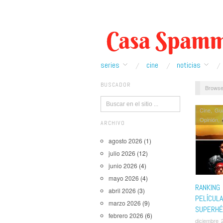
series
cine
noticias
BUSCADOR
Browse
Cine
,
Gua
Opinión
,
ARCHIVO
agosto 2026
(1)
julio 2026
(12)
junio 2026
(4)
mayo 2026
(4)
RANKING
abril 2026
(3)
PELÍCUL
marzo 2026
(9)
SUPERHÉ
febrero 2026
(6)
diciembre 