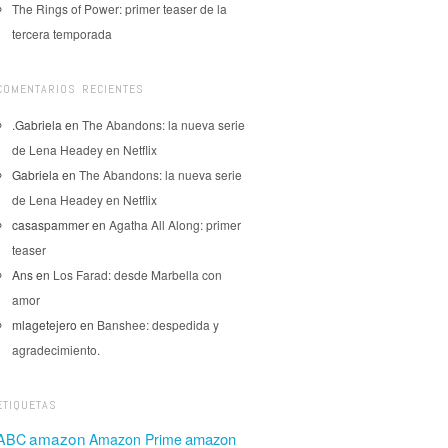
The Rings of Power: primer teaser de la
tercera temporada
COMENTARIOS RECIENTES
.Gabriela
en
The Abandons: la nueva serie
de Lena Headey en Netflix
Gabriela
en
The Abandons: la nueva serie
de Lena Headey en Netflix
casaspammer
en
Agatha All Along: primer
teaser
Ans
en
Los Farad: desde Marbella con
amor
mlagetejero
en
Banshee: despedida y
agradecimiento.
ETIQUETAS
amazon
amazon
ABC
Amazon Prime