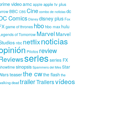
amc
prime video
apple tv plus
apple
Cine
dc
BBC
arrow
CBS
combo de noticias
DC Comics
disney plus
Fox
Disney
hbo
FX
hulu
hbo max
game of thrones
Marvel
Marvel
Legends of Tomorrow
noticias
netflix
Studios
nbc
opinión
review
Pilotos
series
Reviews
series FX
sinopsis
Star
showtime
Spammers del Mes
the cw
teaser
Wars
the flash
the
vídeos
trailer
Trailers
walking dead