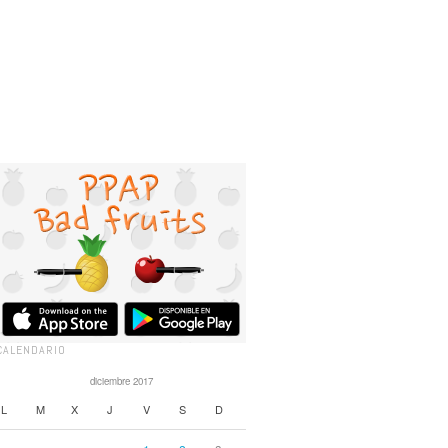
CALENDARIO
diciembre 2017
L
M
X
J
V
S
D