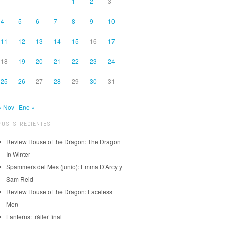
1
2
3
4
5
6
7
8
9
10
11
12
13
14
15
16
17
18
19
20
21
22
23
24
25
26
27
28
29
30
31
« Nov
Ene »
POSTS RECIENTES
Review House of the Dragon: The Dragon
In Winter
Spammers del Mes (junio): Emma D’Arcy y
Sam Reid
Review House of the Dragon: Faceless
Men
Lanterns: tráiler final