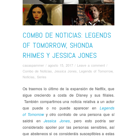
COMBO DE NOTICIAS: LEGENDS
OF TOMORROW, SHONDA
RHIMES Y JESSICA JONES
casaspammer
/
agosto 15, 2017
/
Leave a comment
/
Combo de Noticias
,
Jessica Jones
,
Legends of Tomorrow
,
Noticias
,
Series
Os traemos lo último de la expansión de Netflix, que
sigue creciendo a costa de Disney y sus filiales.
También compartimos una noticia relativa a un actor
que puede o no puede aparecer en
Legends
of
Tomorrow
y otro contrato de una persona que sí
saldrá en
Jessica Jones
, pero esto podría ser
considerado spoiler por las personas sensibles, así
que absteneos si os consideráis susceptibles a estas