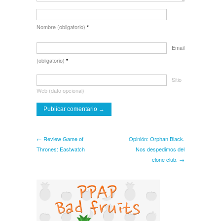
Nombre (obligatorio)
*
Email
(obligatorio)
*
Sitio
Web (dato opcional)
← Review Game of
Opinión: Orphan Black.
Thrones: Eastwatch
Nos despedimos del
clone club. →