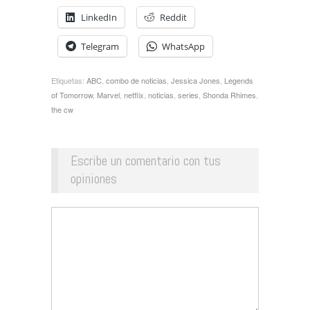
LinkedIn
Reddit
Telegram
WhatsApp
Etiquetas:
ABC
,
combo de noticias
,
Jessica Jones
,
Legends
of Tomorrow
,
Marvel
,
netflix
,
noticias
,
series
,
Shonda Rhimes
,
the cw
Escribe un comentario con tus
opiniones