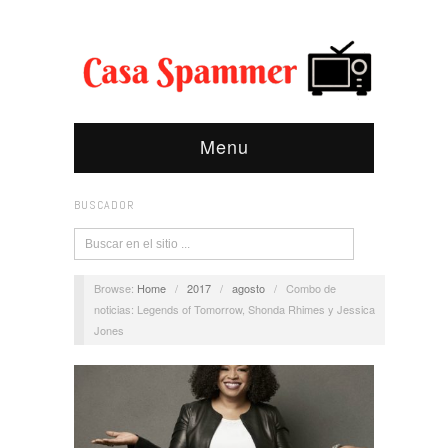
Menu
BUSCADOR
Browse:
Home
/
2017
/
agosto
/
Combo de
noticias: Legends of Tomorrow, Shonda Rhimes y Jessica
Jones