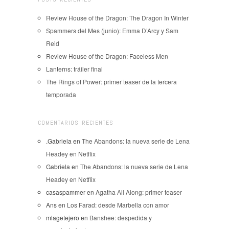
Review House of the Dragon: The Dragon In Winter
Spammers del Mes (junio): Emma D’Arcy y Sam
Reid
Review House of the Dragon: Faceless Men
Lanterns: tráiler final
The Rings of Power: primer teaser de la tercera
temporada
COMENTARIOS RECIENTES
.Gabriela
en
The Abandons: la nueva serie de Lena
Headey en Netflix
Gabriela
en
The Abandons: la nueva serie de Lena
Headey en Netflix
casaspammer
en
Agatha All Along: primer teaser
Ans
en
Los Farad: desde Marbella con amor
mlagetejero
en
Banshee: despedida y