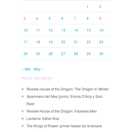
1
2
3
4
5
6
7
8
9
10
11
12
13
14
15
16
17
18
19
20
21
22
23
24
25
26
27
28
29
30
« Mar
May »
POSTS RECIENTES
Review House of the Dragon: The Dragon In Winter
Spammers del Mes (junio): Emma D’Arcy y Sam
Reid
Review House of the Dragon: Faceless Men
Lanterns: tráiler final
The Rings of Power: primer teaser de la tercera