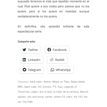
supuesto tenemos el más que repetido momento en el
cual Rick quiere a sus nietos pero parece que no los
quiere, pero si los quiere en realidad, aunque
verdaderamente no los quiera.
En definitiva, otro episodio brillante de esta
espectacular serie.
Comparte esto:
Twitter
Facebook
LinkedIn
Reddit
Telegram
WhatsApp
Etiquetas:
adult swim
,
Anime
,
Attack on Titan
,
Bates Motel
,
BBC
,
black sails
,
DC Comics
,
FX
,
hulu
,
Legends of
Tomorrow
,
Legion
,
line of duty
,
lo mejor de la semana
,
Marvel
,
opinión
,
rick and morty
,
series
,
series FX
,
starz
,
the 100
,
the
cw
,
The Path