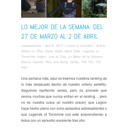
LO MEJOR DE LA SEMANA: DEL
27 DE MARZO AL 2 DE ABRIL
casaspammer
/
abril 8, 2017
/
Leave a comment
/
Anime
,
Attack on Titan
,
Bates Motel
,
Black Sails
,
Legends of
Tomorrow
,
Legion
,
Line of Duty
,
Lo Mejor de la Semana
,
Marvel
,
Opinión
,
Rick and Morty
,
Series
,
The 100
,
The
Path
Una semana más, aquí os traemos nuestros ranking de
lo más destacado dentro de nuestro criterio seriéfilo.
Seguimos repitiendo series, pero os prometo que
vemos muchas que nunca entran en el ranking… pero
no es nuestra culpa (sí nuestro placer) que Legion
haya hecho pleno con ocho episodios sobresalientes o
que Legends of Tomorrow nos esté sorprendiendo a
todos con un episodio excelente tras otro.