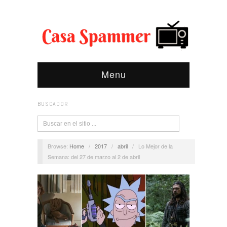
Menu
BUSCADOR
Browse:
Home
/
2017
/
abril
/
Lo Mejor de la
Semana: del 27 de marzo al 2 de abril