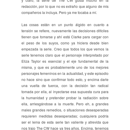
y claro, la serie de The CW gusta mucho en la
redacción, por lo que no es extraño que alguno de mis
compañeros la incluya. Pero ya me tocaba a mí.
Las cosas están en un punto álgido en cuanto a
tensión se refiere, nuevamente las decisiones difíciles
tienen que tomarse y ahí está Clarke para cargar con
el peso de los suyos, como ya hiciera desde bien
empezada la serie. Creo que todos los que vemos la
serie tenemos claro que el personaje interpretado por
Eliza Taylor es esencial y el eje fundamental de la
misma, y que es probablemente uno de los mejores
personajes femeninos en la actualidad, y este episodio
no hace sino que confirmar todo esto, y encima darle
una vuelta de tuerca, con la decisión tan radical
tomada por ella, al inyectarse esa supuesta cura para
la humanidad y pretender probar la radiación sobre
ella, arriesgándose a la muerte. Pero eh, a grandes
males grandes remedios, o situaciones desesperadas
requieren medidas desesperadas; cualquiera podría
ser el lema de esta serie tan valiente y atrevida que
nos trajo The CW hace ya tres años. Encima, tenemos