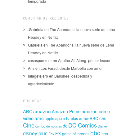
temporada
COMENTARIOS RECIENTES
.Gabriela
en
The Abandons: la nueva serie de Lena
Headey en Netflix
Gabriela
en
The Abandons: la nueva serie de Lena
Headey en Netflix
casaspammer
en
Agatha All Along: primer teaser
Ans
en
Los Farad: desde Marbella con amor
mlagetejero
en
Banshee: despedida y
agradecimiento.
ETIQUETAS
amazon
amazon prime
ABC
Amazon Prime
amc
video
apple tv plus
BBC
apple
arrow
CBS
Cine
DC Comics
dc
combo de noticias
Disney
hbo
disney plus
FX
hbo
game of thrones
Fox