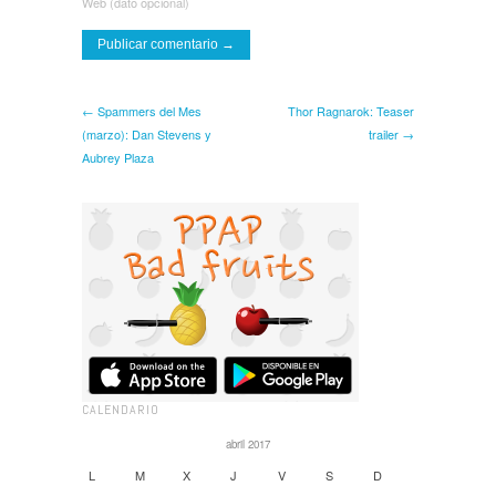
Web (dato opcional)
← Spammers del Mes
Thor Ragnarok: Teaser
(marzo): Dan Stevens y
trailer →
Aubrey Plaza
CALENDARIO
abril 2017
L
M
X
J
V
S
D