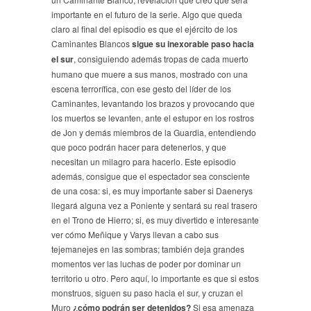
importante en el futuro de la serie. Algo que queda
claro al final del episodio es que el ejército de los
Caminantes Blancos
sigue su inexorable paso hacia
el sur
, consiguiendo además tropas de cada muerto
humano que muere a sus manos, mostrado con una
escena terrorífica, con ese gesto del líder de los
Caminantes, levantando los brazos y provocando que
los muertos se levanten, ante el estupor en los rostros
de Jon y demás miembros de la Guardia, entendiendo
que poco podrán hacer para detenerlos, y que
necesitan un milagro para hacerlo. Este episodio
además, consigue que el espectador sea consciente
de una cosa: si, es muy importante saber si Daenerys
llegará alguna vez a Poniente y sentará su real trasero
en el Trono de Hierro; si, es muy divertido e interesante
ver cómo Meñique y Varys llevan a cabo sus
tejemanejes en las sombras; también deja grandes
momentos ver las luchas de poder por dominar un
territorio u otro. Pero aquí, lo importante es que si estos
monstruos, siguen su paso hacia el sur, y cruzan el
Muro
¿cómo podrán ser detenidos?
Si esa amenaza