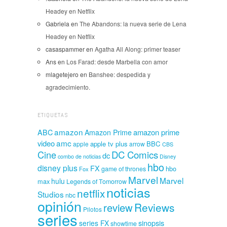
Headey en Netflix
Gabriela
en
The Abandons: la nueva serie de Lena
Headey en Netflix
casaspammer
en
Agatha All Along: primer teaser
Ans
en
Los Farad: desde Marbella con amor
mlagetejero
en
Banshee: despedida y
agradecimiento.
ETIQUETAS
amazon
amazon prime
ABC
Amazon Prime
amc
video
apple tv plus
BBC
apple
arrow
CBS
Cine
DC Comics
dc
combo de noticias
Disney
hbo
disney plus
FX
hbo
game of thrones
Fox
Marvel
Marvel
hulu
max
Legends of Tomorrow
noticias
netflix
Studios
nbc
opinión
Reviews
review
Pilotos
series
sinopsis
series FX
showtime