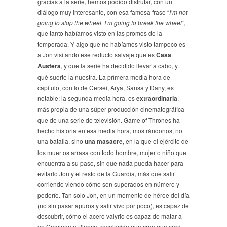
gracias a la serie, hemos podido disfrutar, con un
diálogo muy interesante, con esa famosa frase “
I’m not
going to stop the wheel, I’m going to break the wheel
“,
que tanto habíamos visto en las promos de la
temporada. Y algo que no habíamos visto tampoco es
a Jon visitando ese reducto salvaje que es
Casa
Austera
, y que la serie ha decidido llevar a cabo, y
qué suerte la nuestra. La primera media hora de
capítulo, con lo de Cersei, Arya, Sansa y Dany, es
notable; la segunda media hora, es
extraordinaria
,
más propia de una súper producción cinematográfica
que de una serie de televisión. Game of Thrones ha
hecho historia en esa media hora, mostrándonos, no
una batalla, sino
una masacre
, en la que el ejército de
los muertos arrasa con todo hombre, mujer o niño que
encuentra a su paso, sin que nada pueda hacer para
evitarlo Jon y el resto de la Guardia, más que salir
corriendo viendo cómo son superados en número y
poderío. Tan solo Jon, en un momento de héroe del día
(no sin pasar apuros y salir vivo por poco), es capaz de
descubrir, cómo el acero valyrio es capaz de matar a
un Caminante Blanco, revelación que creo que será