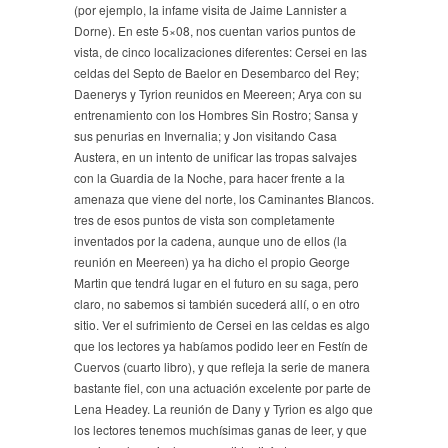
(por ejemplo, la infame visita de Jaime Lannister a
Dorne). En este 5×08, nos cuentan varios puntos de
vista, de cinco localizaciones diferentes: Cersei en las
celdas del Septo de Baelor en Desembarco del Rey;
Daenerys y Tyrion reunidos en Meereen; Arya con su
entrenamiento con los Hombres Sin Rostro; Sansa y
sus penurias en Invernalia; y Jon visitando Casa
Austera, en un intento de unificar las tropas salvajes
con la Guardia de la Noche, para hacer frente a la
amenaza que viene del norte, los Caminantes Blancos.
tres de esos puntos de vista son completamente
inventados por la cadena, aunque uno de ellos (la
reunión en Meereen) ya ha dicho el propio George
Martin que tendrá lugar en el futuro en su saga, pero
claro, no sabemos si también sucederá allí, o en otro
sitio. Ver el sufrimiento de Cersei en las celdas es algo
que los lectores ya habíamos podido leer en Festín de
Cuervos (cuarto libro), y que refleja la serie de manera
bastante fiel, con una actuación excelente por parte de
Lena Headey. La reunión de Dany y Tyrion es algo que
los lectores tenemos muchísimas ganas de leer, y que