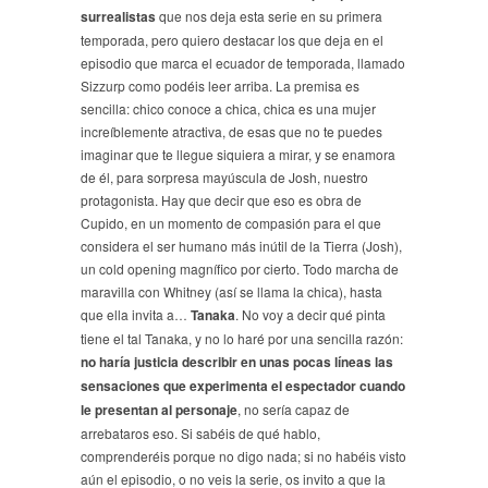
surrealistas
que nos deja esta serie en su primera
temporada, pero quiero destacar los que deja en el
episodio que marca el ecuador de temporada, llamado
Sizzurp como podéis leer arriba. La premisa es
sencilla: chico conoce a chica, chica es una mujer
increíblemente atractiva, de esas que no te puedes
imaginar que te llegue siquiera a mirar, y se enamora
de él, para sorpresa mayúscula de Josh, nuestro
protagonista. Hay que decir que eso es obra de
Cupido, en un momento de compasión para el que
considera el ser humano más inútil de la Tierra (Josh),
un cold opening magnífico por cierto. Todo marcha de
maravilla con Whitney (así se llama la chica), hasta
que ella invita a…
Tanaka
. No voy a decir qué pinta
tiene el tal Tanaka, y no lo haré por una sencilla razón:
no haría justicia describir en unas pocas líneas las
sensaciones que experimenta el espectador cuando
le presentan al personaje
, no sería capaz de
arrebataros eso. Si sabéis de qué hablo,
comprenderéis porque no digo nada; si no habéis visto
aún el episodio, o no veis la serie, os invito a que la