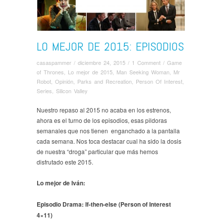
LO MEJOR DE 2015: EPISODIOS
casaspammer
/
diciembre 24, 2015
/
1 Comment
/
Game
of Thrones
,
Lo mejor de 2015
,
Man Seeking Woman
,
Mr
Robot
,
Opinión
,
Parks and Recreation
,
Person Of Interest
,
Series
,
Silicon Valley
Nuestro repaso al 2015 no acaba en los estrenos,
ahora es el turno de los episodios, esas pildoras
semanales que nos tienen enganchado a la pantalla
cada semana. Nos toca destacar cual ha sido la dosis
de nuestra “droga” particular que más hemos
disfrutado este 2015.
Lo mejor de Iván:
Episodio Drama: If-then-else (Person of Interest
4×11)