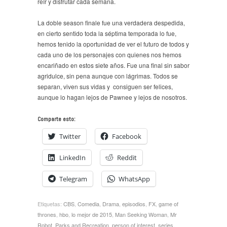
reír y disfrutar cada semana.
La doble season finale fue una verdadera despedida,
en cierto sentido toda la séptima temporada lo fue,
hemos tenido la oportunidad de ver el futuro de todos y
cada uno de los personajes con quienes nos hemos
encariñado en estos siete años. Fue una final sin sabor
agridulce, sin pena aunque con lágrimas. Todos se
separan, viven sus vidas y consiguen ser felices,
aunque lo hagan lejos de Pawnee y lejos de nosotros.
Comparte esto:
Twitter
Facebook
LinkedIn
Reddit
Telegram
WhatsApp
Etiquetas:
CBS
,
Comedia
,
Drama
,
episodios
,
FX
,
game of
thrones
,
hbo
,
lo mejor de 2015
,
Man Seeking Woman
,
Mr
Robot
,
Parks and Recreation
,
person of interest
,
series
,