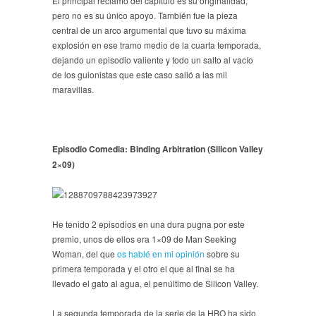
El principal reclamo del capítulo es su originalidad,
pero no es su único apoyo. También fue la pieza
central de un arco argumental que tuvo su máxima
explosión en ese tramo medio de la cuarta temporada,
dejando un episodio valiente y todo un salto al vacío
de los guionistas que este caso salió a las mil
maravillas.
Episodio Comedia: Binding Arbitration (Silicon Valley
2×09)
He tenido 2 episodios en una dura pugna por este
premio, unos de ellos era 1×09 de Man Seeking
Woman, del que
os hablé en mi opinión
sobre su
primera temporada y el otro el que al final se ha
llevado el gato al agua, el penúltimo de Silicon Valley.
La segunda temporada de la serie de la HBO ha sido