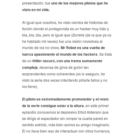
presentación, fue
uno de los mejores pilotos que he
visto en mi vida.
Al igual que vosotros, he visto cientos de historias de
ficción donde el protagonista es un hacker muy listo y
bla, bla, bla, pero al igual que
iZombie
(de la que ya os
he hablado mil veces) fue una visión novedosa al
mundo de los no-vivos,
Mr Robot es una vuelta de
tuerca apasionante al mundo de los hackers
. Se trata
de un
thiller oscuro, con una trama sumamente
compleja
, decenas de giros de guión tan
sorprendentes como coherentes (os lo aseguro, he
visto la serie dos veces intentando pillarle fallos y no
los tiene),
El piloto es extremadamente prometedor y el resto
de la serie consigue estar a la altura
, en este primer
episodio conocemos al depresivo Elliot Alderson que
se dirige al espectador sin romper la cuarta pared en
sentido estricto, más bien somos su amigo imaginario.
Él no lleva bien eso de interactuar con otros humanos,