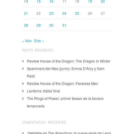
14
15
16
17
18
19
20
21
22
23
24
25
26
27
28
29
30
31
« Nov
Ene »
POSTS RECIENTES
Review House of the Dragon: The Dragon In Winter
Spammers del Mes (junio): Emma D’Arcy y Sam
Reid
Review House of the Dragon: Faceless Men
Lanterns: tráiler final
The Rings of Power: primer teaser de la tercera
temporada
COMENTARIOS RECIENTES
.Gabriela
en
The Abandons: la nueva serie de Lena