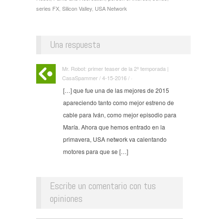
series FX
,
Silicon Valley
,
USA Network
Una respuesta
Mr. Robot: primer teaser de la 2ª temporada |
CasaSpammer / 4-15-2016 / ·
[…] que fue una de las mejores de 2015
apareciendo tanto como mejor estreno de
cable para Iván, como mejor episodio para
María. Ahora que hemos entrado en la
primavera, USA network va calentando
motores para que se […]
Escribe un comentario con tus
opiniones