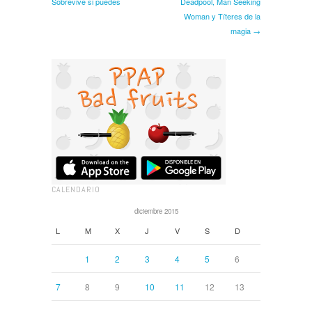
Sobrevive si puedes
Deadpool, Man Seeking
Woman y Títeres de la
magia →
CALENDARIO
diciembre 2015
L
M
X
J
V
S
D
1
2
3
4
5
6
7
8
9
10
11
12
13