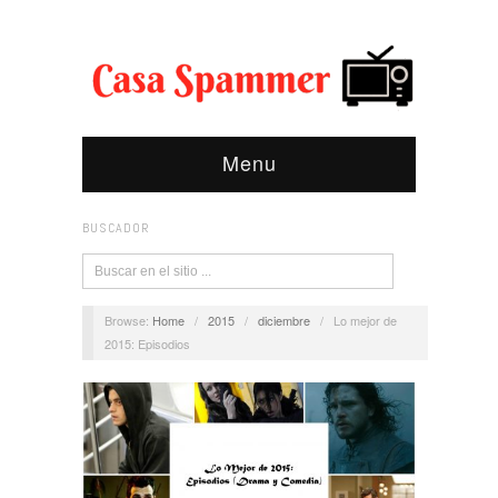
Menu
BUSCADOR
Browse:
Home
/
2015
/
diciembre
/
Lo mejor de
2015: Episodios