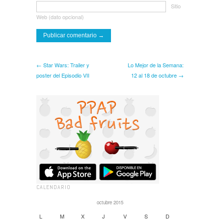
Sitio
Web (dato opcional)
← Star Wars: Trailer y
Lo Mejor de la Semana:
poster del Episodio VII
12 al 18 de octubre →
CALENDARIO
octubre 2015
L
M
X
J
V
S
D