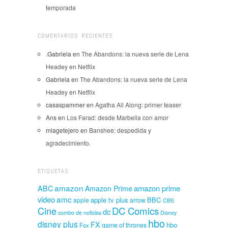
temporada
COMENTARIOS RECIENTES
.Gabriela
en
The Abandons: la nueva serie de Lena
Headey en Netflix
Gabriela
en
The Abandons: la nueva serie de Lena
Headey en Netflix
casaspammer
en
Agatha All Along: primer teaser
Ans
en
Los Farad: desde Marbella con amor
mlagetejero
en
Banshee: despedida y
agradecimiento.
ETIQUETAS
amazon
amazon prime
ABC
Amazon Prime
amc
video
apple tv plus
BBC
apple
arrow
CBS
Cine
DC Comics
dc
combo de noticias
Disney
hbo
disney plus
FX
hbo
game of thrones
Fox