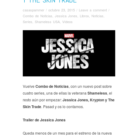
casaspammer
/
octubre 23, 2015
/
Leave a comment
/
Combo de Noticias
,
Jessica Jones
,
Libros
,
Noticias
,
Series
,
Shameless USA
,
Ví­deos
Vuelve
Combo de Noticias
, con un nuevo post sobre
cuatro series, una de ellas la veterana
Shameless
, el
resto aún por empezar:
Jessica Jones, Krypton y The
Skin Trade
. Pasad y os lo contamos.
Trailer de Jessica Jones
Queda menos de un mes para el estreno de la nueva