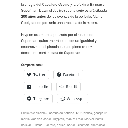
la trilogía del Caballero Oscuro y la próxima Batman v
Superman: Dawn of Justice) que la serie estará situada
200 años antes
de los eventos de la película, Man of
Steel, siendo por tanto una precuela de la misma.
Krypton estará protagonizada por el abuelo de
Superman, quien tratará de encontrar igualdad y
esperanza en el planeta que, en pleno caos y
descontrol, será la cuna de Superman.
Comparte esto:
Twitter
Facebook
LinkedIn
Reddit
Telegram
WhatsApp
Etiquetas:
cinemax
,
combo de noticias
,
DC Comics
,
george rr
martin
,
Jessica Jones
,
krypton
,
man of steel
,
Marvel
,
netflix
,
noticias
,
Pilotos
,
Posters
,
series
,
series Cinemax
,
shameless
,