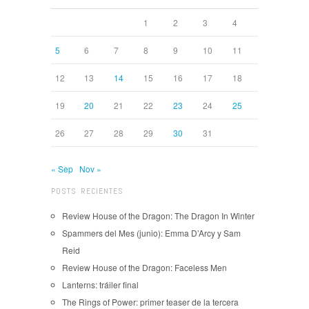
1
2
3
4
5
6
7
8
9
10
11
12
13
14
15
16
17
18
19
20
21
22
23
24
25
26
27
28
29
30
31
« Sep
Nov »
POSTS RECIENTES
Review House of the Dragon: The Dragon In Winter
Spammers del Mes (junio): Emma D’Arcy y Sam
Reid
Review House of the Dragon: Faceless Men
Lanterns: tráiler final
The Rings of Power: primer teaser de la tercera