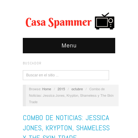
Menu
BUSCADOR
Browse:
Home
/
2015
/
octubre
/
Combo de
Noticias: Jessica Jones, Krypton, Shameless y The Skin
Trade
COMBO DE NOTICIAS: JESSICA
JONES, KRYPTON, SHAMELESS
Y THE SKIN TRADE