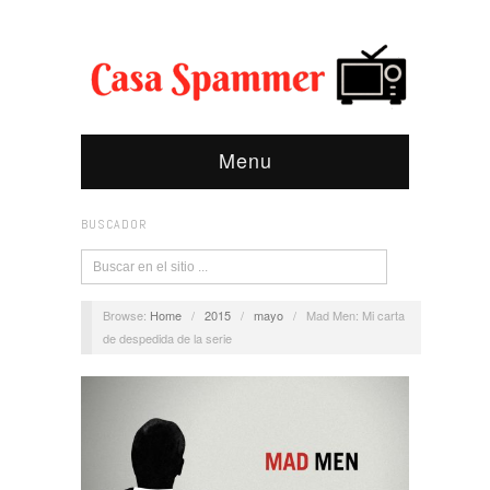
Menu
BUSCADOR
Browse:
Home
/
2015
/
mayo
/
Mad Men: Mi carta
de despedida de la serie