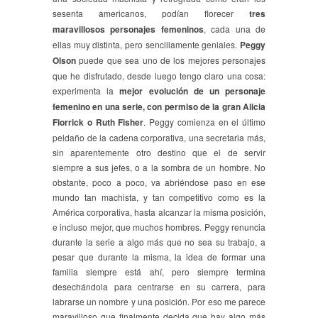
sesenta americanos, podían florecer
tres
maravillosos personajes femeninos
, cada una de
ellas muy distinta, pero sencillamente geniales.
Peggy
Olson
puede que sea uno de los mejores personajes
que he disfrutado, desde luego tengo claro una cosa:
experimenta la
mejor evolución de un personaje
femenino en una serie, con permiso de la gran Alicia
Florrick o Ruth Fisher
. Peggy comienza en el último
peldaño de la cadena corporativa, una secretaria más,
sin aparentemente otro destino que el de servir
siempre a sus jefes, o a la sombra de un hombre. No
obstante, poco a poco, va abriéndose paso en ese
mundo tan machista, y tan competitivo como es la
América corporativa, hasta alcanzar la misma posición,
e incluso mejor, que muchos hombres. Peggy renuncia
durante la serie a algo más que no sea su trabajo, a
pesar que durante la misma, la idea de formar una
familia siempre está ahí, pero siempre termina
desechándola para centrarse en su carrera, para
labrarse un nombre y una posición. Por eso me parece
maravilloso que finalmente decida que hay algo más