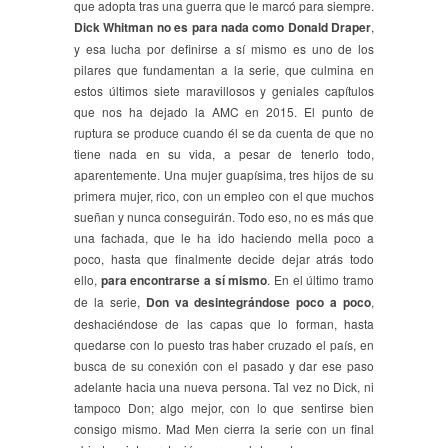
que adopta tras una guerra que le marcó para siempre.
Dick Whitman no es para nada como Donald Draper
,
y esa lucha por definirse a sí mismo es uno de los
pilares que fundamentan a la serie, que culmina en
estos últimos siete maravillosos y geniales capítulos
que nos ha dejado la AMC en 2015. El punto de
ruptura se produce cuando él se da cuenta de que no
tiene nada en su vida, a pesar de tenerlo todo,
aparentemente. Una mujer guapísima, tres hijos de su
primera mujer, rico, con un empleo con el que muchos
sueñan y nunca conseguirán. Todo eso, no es más que
una fachada, que le ha ido haciendo mella poco a
poco, hasta que finalmente decide dejar atrás todo
ello,
para encontrarse a sí mismo
. En el último tramo
de la serie,
Don va desintegrándose poco a poco
,
deshaciéndose de las capas que lo forman, hasta
quedarse con lo puesto tras haber cruzado el país, en
busca de su conexión con el pasado y dar ese paso
adelante hacia una nueva persona. Tal vez no Dick, ni
tampoco Don; algo mejor, con lo que sentirse bien
consigo mismo. Mad Men cierra la serie con un final