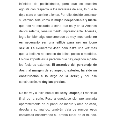
infinidad de posibilidades, pero que se muestra
egoísta con respecto a los intereses de ella, lo que le
deja claro el camino a tomar. Por ello, decide continuar
su camino sola, como la
mujer independiente y fuerte
que nos ha mostrado la serie que es, y en la América
de los setenta, tiene un mérito impresionante. Además,
logra también algo que creo que es muy importante:
no
es necesario ser una sílfide para ser un icono
sexual
. La exuberante Joan demuestra una vez más
que la belleza no conoce de tallas, pesos o medidas.
Lo que importa es la persona que hay, dejando a parte
los factores externos.
El atractivo del personaje de
Joan, al margen de su aspecto exterior, ha sido su
construcción a lo largo de la serie
; y por esa
construcción,
te doy las gracias.
No me voy a ir sin hablar de
Betty Draper
, o Francis al
final de la serie. Pese a quedarse siempre anclada
aparentemente en el papel de madre y ama de casa,
devota a su marido, también trata de romper esos
esquemas encontrando su propio lugar en el mundo,