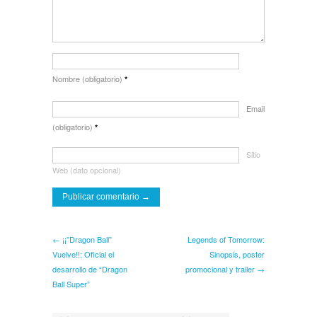
Nombre (obligatorio)
*
Email
(obligatorio)
*
Sitio
Web (dato opcional)
← ¡¡”Dragon Ball”
Legends of Tomorrow:
Vuelve!!: Oficial el
Sinopsis, poster
desarrollo de “Dragon
promocional y trailer →
Ball Super”