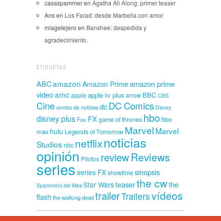
casaspammer
en
Agatha All Along: primer teaser
Ans
en
Los Farad: desde Marbella con amor
mlagetejero
en
Banshee: despedida y
agradecimiento.
ETIQUETAS
amazon
amazon prime
ABC
Amazon Prime
amc
video
apple tv plus
BBC
apple
arrow
CBS
Cine
DC Comics
dc
combo de noticias
Disney
hbo
disney plus
FX
hbo
game of thrones
Fox
Marvel
Marvel
hulu
max
Legends of Tomorrow
noticias
netflix
Studios
nbc
opinión
Reviews
review
Pilotos
series
sinopsis
series FX
showtime
the cw
teaser
Star Wars
the
Spammers del Mes
vídeos
trailer
Trailers
flash
the walking dead