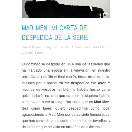
MAD MEN: MI CARTA DE
DESPEDIDA DE LA SERIE
Daniel Bernat
/
mayo 20, 2015
/
1 Comment
/
Mad Men
,
Opinión
,
Series
El domingo se despidió en USA una de las series que
ha marcado una
época
en la televisión; en nuestro
país, Canal+ emitió el final con 24 horas de diferencia,
el lunes por la noche.
Yo me despedí de ella ayer
. Y
muchos de vosotros también lo habéis hecho ya, o
quizá todavía no; o lo que es peor, ni siquiera habéis
comenzado a ver la magnífica serie que es
Mad Men
.
Sea como fuere, quiero despedirme como toca,
agradeciendo a Mad Men por estas siete temporadas,
que han convertido a la serie en una de mis favoritas, y
de lo mejor que he visto en mis años de existencia.