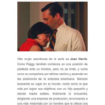
Otra mujer asombrosa de la serie es
Joan Harris
.
Como Peggy, también comienza en una posición de
pleitesía ante un hombre, pero no se rinde, y lucha
como su compañera por abrirse camino y ascender en
las posiciones de la empresa americana. Siempre
buscando su lugar en el mundo, lucha como la que
más por lograr sus objetivos; con un hijo pequeño y
siendo madre soltera, finalmente lo encuentra,
dirigiendo una empresa de producción, renunciando a
una vida hedonista con un hombre que le ofrece una