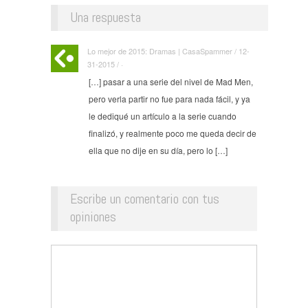
Una respuesta
Lo mejor de 2015: Dramas | CasaSpammer / 12-
31-2015 / ·
[…] pasar a una serie del nivel de Mad Men,
pero verla partir no fue para nada fácil, y ya
le dediqué un artículo a la serie cuando
finalizó, y realmente poco me queda decir de
ella que no dije en su día, pero lo […]
Escribe un comentario con tus
opiniones