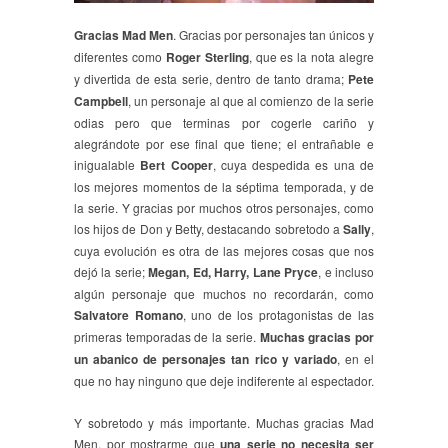
Gracias Mad Men
. Gracias por personajes tan únicos y
diferentes como
Roger Sterling
, que es la nota alegre
y divertida de esta serie, dentro de tanto drama;
Pete
Campbell
, un personaje al que al comienzo de la serie
odias pero que terminas por cogerle cariño y
alegrándote por ese final que tiene; el entrañable e
inigualable
Bert Cooper
, cuya despedida es una de
los mejores momentos de la séptima temporada, y de
la serie. Y gracias por muchos otros personajes, como
los hijos de Don y Betty, destacando sobretodo a
Sally
,
cuya evolución es otra de las mejores cosas que nos
dejó la serie;
Megan, Ed, Harry, Lane Pryce
, e incluso
algún personaje que muchos no recordarán, como
Salvatore Romano
, uno de los protagonistas de las
primeras temporadas de la serie.
Muchas gracias por
un abanico de personajes tan rico y variado
, en el
que no hay ninguno que deje indiferente al espectador.
Y sobretodo y más importante. Muchas gracias Mad
Men, por mostrarme que
una serie no necesita ser