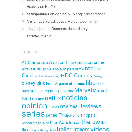
Headey en Netflix
casaspammer
en
Agatha All Along: primer teaser
Ans
en
Los Farad: desde Marbella con amor
mlagetejero
en
Banshee: despedida y
agradecimiento.
ETIQUETAS
amazon
amazon prime
ABC
Amazon Prime
amc
video
apple tv plus
BBC
apple
arrow
CBS
Cine
DC Comics
dc
combo de noticias
Disney
hbo
disney plus
FX
hbo
game of thrones
Fox
Marvel
Marvel
hulu
max
Legends of Tomorrow
noticias
netflix
Studios
nbc
opinión
Reviews
review
Pilotos
series
sinopsis
series FX
showtime
the cw
teaser
Star Wars
the
Spammers del Mes
vídeos
trailer
Trailers
flash
the walking dead