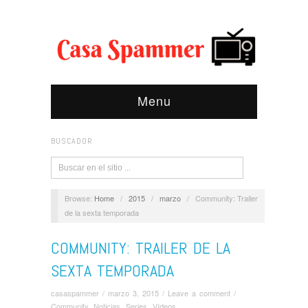
Menu
BUSCADOR
Browse:
Home
/
2015
/
marzo
/
Community: Trailer
de la sexta temporada
COMMUNITY: TRAILER DE LA
SEXTA TEMPORADA
casaspammer
/
marzo 3, 2015
/
Leave a comment
/
Community
,
Noticias
,
Series
,
Ví­deos