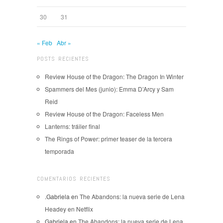
30
31
« Feb
Abr »
POSTS RECIENTES
Review House of the Dragon: The Dragon In Winter
Spammers del Mes (junio): Emma D’Arcy y Sam
Reid
Review House of the Dragon: Faceless Men
Lanterns: tráiler final
The Rings of Power: primer teaser de la tercera
temporada
COMENTARIOS RECIENTES
.Gabriela
en
The Abandons: la nueva serie de Lena
Headey en Netflix
Gabriela
en
The Abandons: la nueva serie de Lena