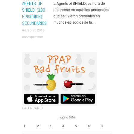
AGENTS OF
a Agents of SHIELD, es hora de
SHIELD (100
detenerse en aquellos personajes
que estuvieron presentes en
EPISODIOS):
muchos episodios de la…
SECUNDARIOS
marzo 7, 2018
casaspammer
CALENDARIO
agosto 2026
L
M
X
J
V
S
D