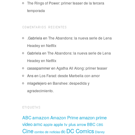
The Rings of Power: primer teaser de la tercera
temporada
COMENTARIOS RECIENTES
.Gabriela
en
The Abandons: la nueva serie de Lena
Headey en Netflix
Gabriela
en
The Abandons: la nueva serie de Lena
Headey en Netflix
casaspammer
en
Agatha All Along: primer teaser
Ans
en
Los Farad: desde Marbella con amor
mlagetejero
en
Banshee: despedida y
agradecimiento.
ETIQUETAS
amazon
amazon prime
ABC
Amazon Prime
amc
video
apple tv plus
BBC
apple
arrow
CBS
Cine
DC Comics
dc
combo de noticias
Disney