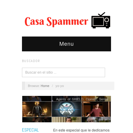
Menu
BUSCADOR
Browse:
Home
/
yo-yo
Agents of SHIELD
,
Opinión
,
Series
ESPECIAL
En este especial que le dedicamos