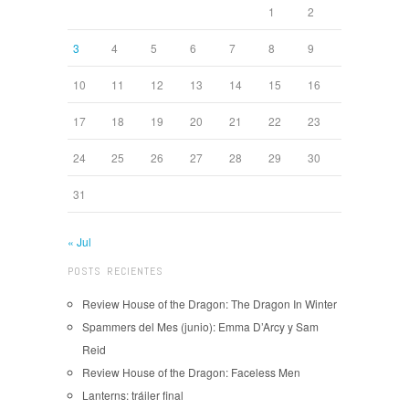
1
2
3
4
5
6
7
8
9
10
11
12
13
14
15
16
17
18
19
20
21
22
23
24
25
26
27
28
29
30
31
« Jul
POSTS RECIENTES
Review House of the Dragon: The Dragon In Winter
Spammers del Mes (junio): Emma D’Arcy y Sam
Reid
Review House of the Dragon: Faceless Men
Lanterns: tráiler final