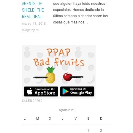
AGENTS OF
que alguien haya leído nuestros
SHIELD: THE
especiales. Hemos dedicado la
última semana a charlar sobre las
REAL DEAL
cosas que más nos…
marzo 11, 2018
mlagetejero
CALENDARIO
agosto 2026
L
M
X
J
V
S
D
1
2