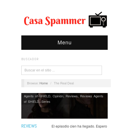
Menu
BUSCADOR
Browse:
Home
/
The Real Deal
Agents of SHIELD
,
Opinión
,
Reviews
,
Reviews Agents
of SHIELD
,
Series
REVIEWS
El episodio cien ha llegado. Espero