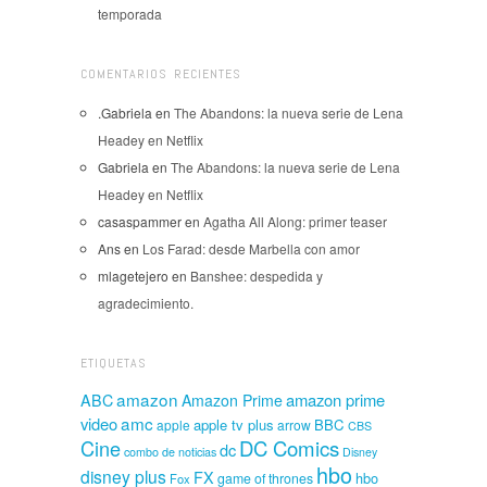
temporada
COMENTARIOS RECIENTES
.Gabriela
en
The Abandons: la nueva serie de Lena
Headey en Netflix
Gabriela
en
The Abandons: la nueva serie de Lena
Headey en Netflix
casaspammer
en
Agatha All Along: primer teaser
Ans
en
Los Farad: desde Marbella con amor
mlagetejero
en
Banshee: despedida y
agradecimiento.
ETIQUETAS
amazon
amazon prime
ABC
Amazon Prime
amc
video
apple tv plus
BBC
apple
arrow
CBS
Cine
DC Comics
dc
combo de noticias
Disney
hbo
disney plus
FX
hbo
game of thrones
Fox