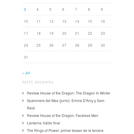
3
4
5
6
7
8
9
10
11
12
13
14
15
16
17
18
19
20
21
22
23
24
25
26
27
28
29
30
31
« Jul
POSTS RECIENTES
Review House of the Dragon: The Dragon In Winter
Spammers del Mes (junio): Emma D’Arcy y Sam
Reid
Review House of the Dragon: Faceless Men
Lanterns: tráiler final
The Rings of Power: primer teaser de la tercera