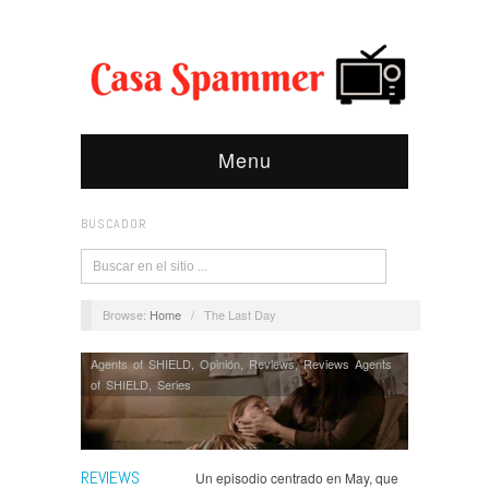
Menu
BUSCADOR
Browse:
Home
/
The Last Day
Agents of SHIELD
,
Opinión
,
Reviews
,
Reviews Agents
of SHIELD
,
Series
REVIEWS
Un episodio centrado en May, que