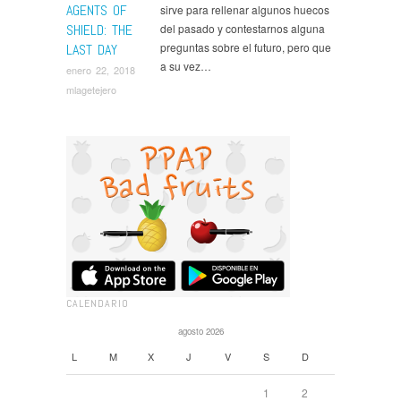
AGENTS OF
sirve para rellenar algunos huecos
SHIELD: THE
del pasado y contestarnos alguna
preguntas sobre el futuro, pero que
LAST DAY
a su vez…
enero 22, 2018
mlagetejero
CALENDARIO
agosto 2026
L
M
X
J
V
S
D
1
2