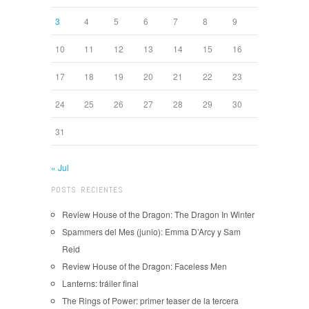
3
4
5
6
7
8
9
10
11
12
13
14
15
16
17
18
19
20
21
22
23
24
25
26
27
28
29
30
31
« Jul
POSTS RECIENTES
Review House of the Dragon: The Dragon In Winter
Spammers del Mes (junio): Emma D’Arcy y Sam
Reid
Review House of the Dragon: Faceless Men
Lanterns: tráiler final
The Rings of Power: primer teaser de la tercera