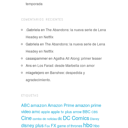
temporada
COMENTARIOS RECIENTES
.Gabriela
en
The Abandons: la nueva serie de Lena
Headey en Netflix
Gabriela
en
The Abandons: la nueva serie de Lena
Headey en Netflix
casaspammer
en
Agatha All Along: primer teaser
Ans
en
Los Farad: desde Marbella con amor
mlagetejero
en
Banshee: despedida y
agradecimiento.
ETIQUETAS
amazon
amazon prime
ABC
Amazon Prime
amc
video
apple tv plus
BBC
apple
arrow
CBS
Cine
DC Comics
dc
combo de noticias
Disney
hbo
disney plus
FX
hbo
game of thrones
Fox