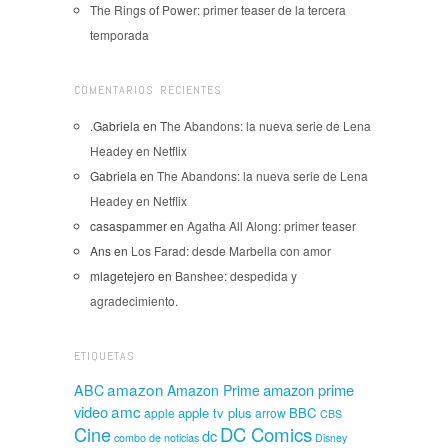
The Rings of Power: primer teaser de la tercera
temporada
COMENTARIOS RECIENTES
.Gabriela
en
The Abandons: la nueva serie de Lena
Headey en Netflix
Gabriela
en
The Abandons: la nueva serie de Lena
Headey en Netflix
casaspammer
en
Agatha All Along: primer teaser
Ans
en
Los Farad: desde Marbella con amor
mlagetejero
en
Banshee: despedida y
agradecimiento.
ETIQUETAS
amazon
amazon prime
ABC
Amazon Prime
amc
video
apple tv plus
BBC
apple
arrow
CBS
Cine
DC Comics
dc
combo de noticias
Disney