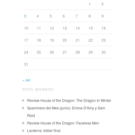
1
2
3
4
5
6
7
8
9
10
11
12
13
14
15
16
17
18
19
20
21
22
23
24
25
26
27
28
29
30
31
« Jul
POSTS RECIENTES
Review House of the Dragon: The Dragon In Winter
Spammers del Mes (junio): Emma D’Arcy y Sam
Reid
Review House of the Dragon: Faceless Men
Lanterns: tráiler final