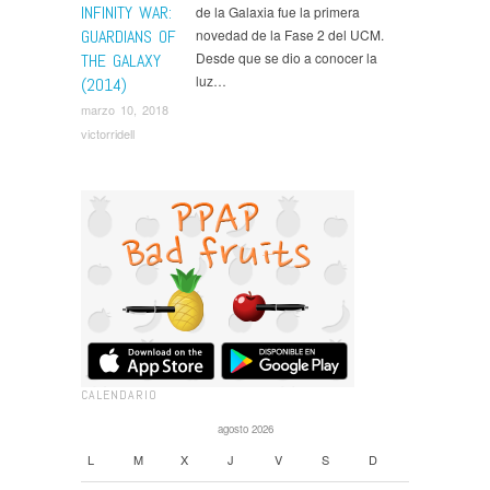
INFINITY WAR:
de la Galaxia fue la primera
GUARDIANS OF
novedad de la Fase 2 del UCM.
Desde que se dio a conocer la
THE GALAXY
luz…
(2014)
marzo 10, 2018
victorridell
CALENDARIO
agosto 2026
L
M
X
J
V
S
D