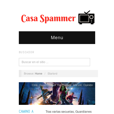
Menu
BUSCADOR
Browse:
Home
/
Starlord
Cine
,
Guardians of the Galaxy
,
Marvel
,
Opinión
CAMINO A
Tras varias secuelas, Guardianes