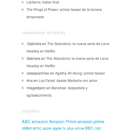
Lanterns: tráiler final
The Rings of Power: primer teaser de la tercera
temporada
COMENTARIOS RECIENTES
.Gabriela
en
The Abandons: la nueva serie de Lena
Headey en Netflix
Gabriela
en
The Abandons: la nueva serie de Lena
Headey en Netflix
casaspammer
en
Agatha All Along: primer teaser
Ans
en
Los Farad: desde Marbella con amor
mlagetejero
en
Banshee: despedida y
agradecimiento.
ETIQUETAS
amazon
amazon prime
ABC
Amazon Prime
amc
video
apple tv plus
BBC
apple
arrow
CBS