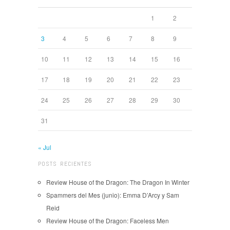
1
2
3
4
5
6
7
8
9
10
11
12
13
14
15
16
17
18
19
20
21
22
23
24
25
26
27
28
29
30
31
« Jul
POSTS RECIENTES
Review House of the Dragon: The Dragon In Winter
Spammers del Mes (junio): Emma D’Arcy y Sam
Reid
Review House of the Dragon: Faceless Men