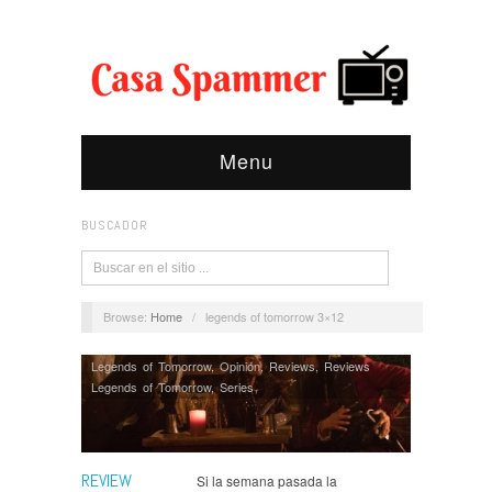
Menu
BUSCADOR
Browse:
Home
/
legends of tomorrow 3×12
Legends of Tomorrow
,
Opinión
,
Reviews
,
Reviews
Legends of Tomorrow
,
Series
REVIEW
Si la semana pasada la