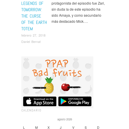
LEGENDS OF
protagonista del episodio fue Zari,
TOMORROW:
sin duda la de este episodio ha
sido Amaya, y como secundario
THE CURSE
más destacado Mick….
OF THE EARTH
TOTEM
febrero 27, 2018
Daniel Bernat
CALENDARIO
agosto 2026
L
M
X
J
V
S
D