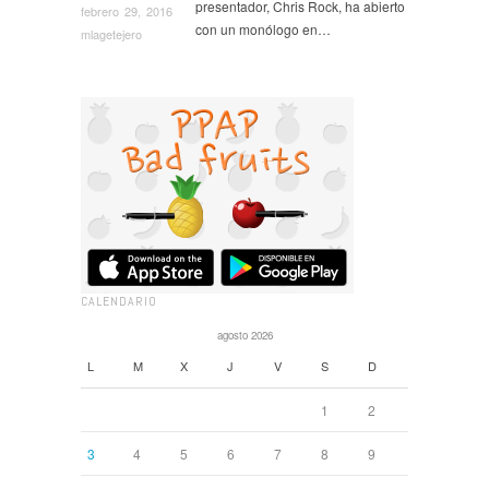
presentador, Chris Rock, ha abierto
febrero 29, 2016
con un monólogo en…
mlagetejero
CALENDARIO
agosto 2026
L
M
X
J
V
S
D
1
2
3
4
5
6
7
8
9