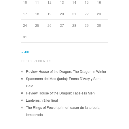
10
11
12
13
14
15
16
17
18
19
20
21
22
23
24
25
26
27
28
29
30
31
« Jul
POSTS RECIENTES
Review House of the Dragon: The Dragon In Winter
Spammers del Mes (junio): Emma D’Arcy y Sam
Reid
Review House of the Dragon: Faceless Men
Lanterns: tráiler final
The Rings of Power: primer teaser de la tercera
temporada