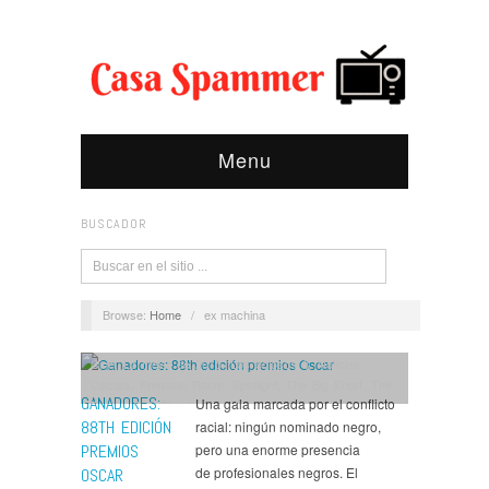
Menu
BUSCADOR
Browse:
Home
/
ex machina
Cine
,
Lo mejor de 2015
,
Los odiosos 8
,
Noticias
,
Oscars
,
Premios
,
Room
,
Spotlight
,
The Big Short
,
The
GANADORES:
Una gala marcada por el conflicto
Danish Girl
,
The Revenant
88TH EDICIÓN
racial: ningún nominado negro,
PREMIOS
pero una enorme presencia
de profesionales negros. El
OSCAR