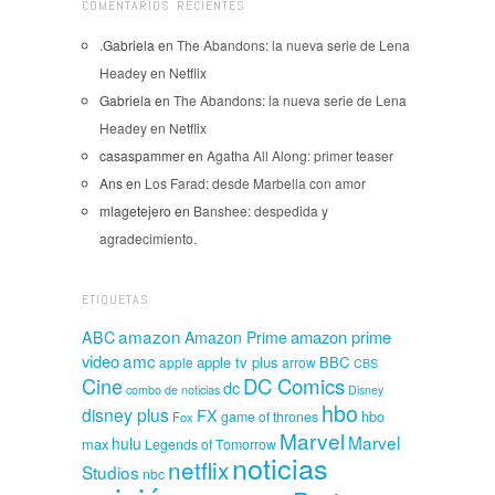
COMENTARIOS RECIENTES
.Gabriela
en
The Abandons: la nueva serie de Lena
Headey en Netflix
Gabriela
en
The Abandons: la nueva serie de Lena
Headey en Netflix
casaspammer
en
Agatha All Along: primer teaser
Ans
en
Los Farad: desde Marbella con amor
mlagetejero
en
Banshee: despedida y
agradecimiento.
ETIQUETAS
amazon
amazon prime
ABC
Amazon Prime
amc
video
apple tv plus
BBC
apple
arrow
CBS
Cine
DC Comics
dc
combo de noticias
Disney
hbo
disney plus
FX
hbo
game of thrones
Fox
Marvel
Marvel
hulu
max
Legends of Tomorrow
noticias
netflix
Studios
nbc