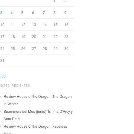
1
2
3
4
5
6
7
8
9
10
11
12
13
14
15
16
17
18
19
20
21
22
23
24
25
26
27
28
29
30
31
« Jul
POSTS RECIENTES
Review House of the Dragon: The Dragon
In Winter
Spammers del Mes (junio): Emma D’Arcy y
Sam Reid
Review House of the Dragon: Faceless
Men