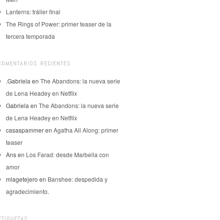
Lanterns: tráiler final
The Rings of Power: primer teaser de la
tercera temporada
COMENTARIOS RECIENTES
.Gabriela
en
The Abandons: la nueva serie
de Lena Headey en Netflix
Gabriela
en
The Abandons: la nueva serie
de Lena Headey en Netflix
casaspammer
en
Agatha All Along: primer
teaser
Ans
en
Los Farad: desde Marbella con
amor
mlagetejero
en
Banshee: despedida y
agradecimiento.
ETIQUETAS