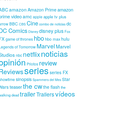
amazon
amazon
ABC
Amazon Prime
amc
prime video
apple tv plus
apple
Cine
dc
BBC
arrow
CBS
combo de noticias
DC Comics
disney plus
Fox
Disney
hbo
FX
hulu
hbo max
game of thrones
Marvel
Marvel
Legends of Tomorrow
noticias
netflix
Studios
nbc
opinión
review
Pilotos
series
Reviews
series FX
sinopsis
Star
showtime
Spammers del Mes
the cw
teaser
Wars
the flash
the
vídeos
trailer
Trailers
walking dead