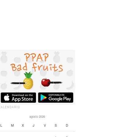
CALENDARIO
agosto 2026
L
M
X
J
V
S
D