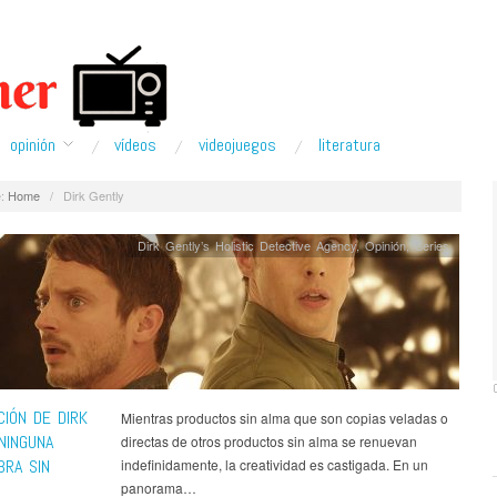
opinión
ví­deos
videojuegos
literatura
:
Home
/
Dirk Gently
Dirk Gently’s Holistic Detective Agency
,
Opinión
,
Series
CIÓN DE DIRK
Mientras productos sin alma que son copias veladas o
NINGUNA
directas de otros productos sin alma se renuevan
BRA SIN
indefinidamente, la creatividad es castigada. En un
panorama…