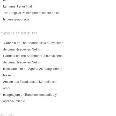
Lanterns: tráiler final
The Rings of Power: primer teaser de la
tercera temporada
COMENTARIOS RECIENTES
.Gabriela
en
The Abandons: la nueva serie
de Lena Headey en Netflix
Gabriela
en
The Abandons: la nueva serie
de Lena Headey en Netflix
casaspammer
en
Agatha All Along: primer
teaser
Ans
en
Los Farad: desde Marbella con
amor
mlagetejero
en
Banshee: despedida y
agradecimiento.
ETIQUETAS