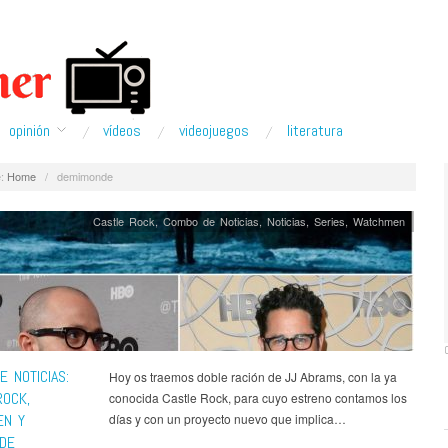
opinión
ví­deos
videojuegos
literatura
:
Home
/
demimonde
Castle Rock
,
Combo de Noticias
,
Noticias
,
Series
,
Watchmen
 NOTICIAS:
Hoy os traemos doble ración de JJ Abrams, con la ya
ROCK,
conocida Castle Rock, para cuyo estreno contamos los
EN Y
días y con un proyecto nuevo que implica…
DE