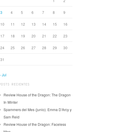
1
2
3
4
5
6
7
8
9
10
11
12
13
14
15
16
17
18
19
20
21
22
23
24
25
26
27
28
29
30
31
« Jul
POSTS RECIENTES
Review House of the Dragon: The Dragon
In Winter
Spammers del Mes (junio): Emma D’Arcy y
Sam Reid
Review House of the Dragon: Faceless
Men