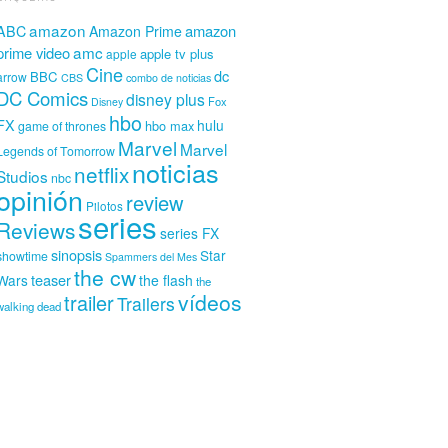
amazon
amazon
ABC
Amazon Prime
amc
prime video
apple tv plus
apple
Cine
dc
BBC
arrow
CBS
combo de noticias
DC Comics
disney plus
Fox
Disney
hbo
FX
hulu
hbo max
game of thrones
Marvel
Marvel
Legends of Tomorrow
noticias
netflix
Studios
nbc
opinión
review
Pilotos
series
Reviews
series FX
sinopsis
Star
showtime
Spammers del Mes
the cw
teaser
Wars
the flash
the
vídeos
trailer
Trailers
walking dead