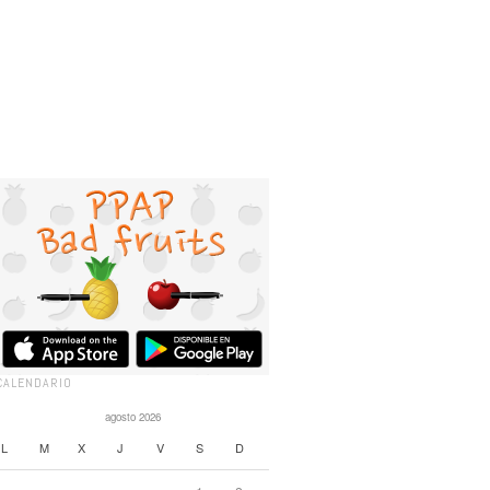
CALENDARIO
agosto 2026
L
M
X
J
V
S
D